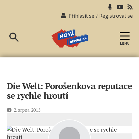
Přihlásit se
Registrovat se
/
MENU
Nová
republika
Die Welt: Porošenkova reputace
se rychle hroutí
Datum
2. srpna 2015
příspěvku