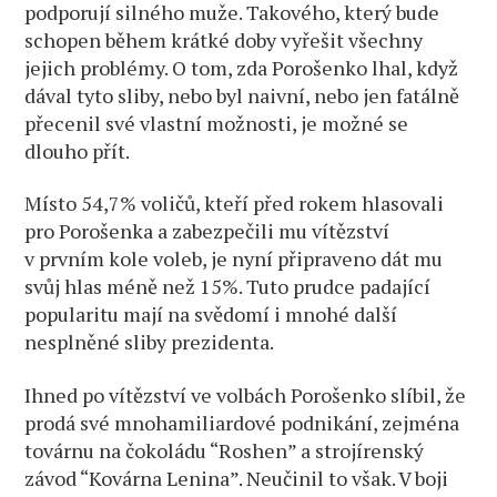
podporují silného muže. Takového, který bude
schopen během krátké doby vyřešit všechny
jejich problémy. O tom, zda Porošenko lhal, když
dával tyto sliby, nebo byl naivní, nebo jen fatálně
přecenil své vlastní možnosti, je možné se
dlouho přít.
Místo 54,7% voličů, kteří před rokem hlasovali
pro Porošenka a zabezpečili mu vítězství
v prvním kole voleb, je nyní připraveno dát mu
svůj hlas méně než 15%. Tuto prudce padající
popularitu mají na svědomí i mnohé další
nesplněné sliby prezidenta.
Ihned po vítězství ve volbách Porošenko slíbil, že
prodá své mnohamiliardové podnikání, zejména
továrnu na čokoládu “Roshen” a strojírenský
závod “Kovárna Lenina”. Neučinil to však. V boji