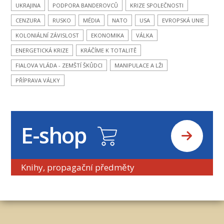
UKRAJINA
PODPORA BANDEROVCŮ
KRIZE SPOLEČNOSTI
CENZURA
RUSKO
MÉDIA
NATO
USA
EVROPSKÁ UNIE
KOLONIÁLNÍ ZÁVISLOST
EKONOMIKA
VÁLKA
ENERGETICKÁ KRIZE
KRÁČÍME K TOTALITĚ
FIALOVA VLÁDA - ZEMŠTÍ ŠKŮDCI
MANIPULACE A LŽI
PŘÍPRAVA VÁLKY
E-shop
Knihy, propagační předměty