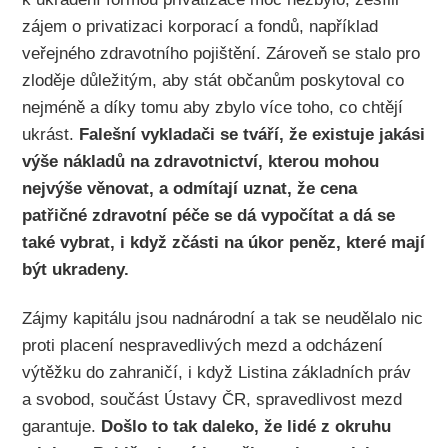
zájem o privatizaci korporací a fondů, například
veřejného zdravotního pojištění. Zároveň se stalo pro
zloděje důležitým, aby stát občanům poskytoval co
nejméně a díky tomu aby zbylo více toho, co chtějí
ukrást.
Falešní vykladači se tváří, že existuje jakási
výše nákladů na zdravotnictví, kterou mohou
nejvýše věnovat, a odmítají uznat, že cena
patřičné zdravotní péče se dá vypočítat a dá se
také vybrat, i když zčásti na úkor peněz, které mají
být ukradeny.
Zájmy kapitálu jsou nadnárodní a tak se neudělalo nic
proti placení nespravedlivých mezd a odcházení
výtěžku do zahraničí, i když Listina základních práv
a svobod, součást Ústavy ČR, spravedlivost mezd
garantuje.
Došlo to tak daleko, že lidé z okruhu