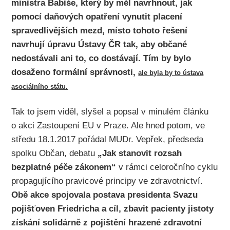
ministra Babiše, který by měl navrhnout, jak
pomocí daňových opatření vynutit placení
spravedlivějších mezd, místo tohoto řešení
navrhují úpravu Ústavy ČR tak, aby občané
nedostávali ani to, co dostávají. Tím by bylo
dosaženo formální správnosti,
ale byla by to ústava
asociálního státu.
Tak to jsem viděl, slyšel a popsal v minulém článku
o akci Zastoupení EU v Praze. Ale hned potom, ve
středu 18.1.2017 pořádal MUDr. Vepřek, předseda
spolku Občan, debatu
„Jak stanovit rozsah
bezplatné péče zákonem“
v rámci celoročního cyklu
propagujícího pravicové principy ve zdravotnictví.
Obě akce spojovala postava presidenta Svazu
pojišťoven Friedricha a cíl, zbavit pacienty jistoty
získání solidárně z pojištění hrazené zdravotní