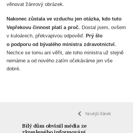
věnovat žánrový obrázek.
Nakonec zůstala ve vzduchu jen otázka, kdo tuto
Vepřekovu činnost platí a proč.
Dostal jsem, ovšem
v kuloárech, překvapivou odpověď.
Prý šlo
o podporu od bývalého ministra
zdravotnictví.
Nechce se tomu ani věřit, ale toho ministra už stejně
nemáme a od nového zatím očekáváme jen vše
dobré.
Novější článek
Bílý dům obvinil média ze
zkresleného informování