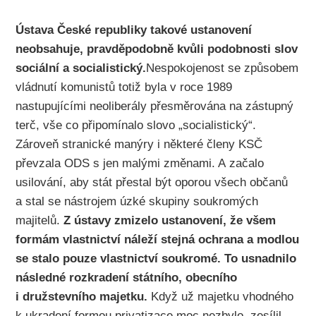
Ústava České republiky takové ustanovení
neobsahuje,
pravděpodobně kvůli podobnosti slov
sociální a socialistický.
Nespokojenost se způsobem
vládnutí komunistů totiž byla v roce 1989
nastupujícími neoliberály přesměrována na zástupný
terč, vše co připomínalo slovo „socialistický“.
Zároveň stranické manýry i některé členy KSČ
převzala ODS s jen malými změnami. A začalo
usilování, aby stát přestal být oporou všech občanů
a stal se nástrojem úzké skupiny soukromých
majitelů.
Z ústavy zmizelo ustanovení, že všem
formám vlastnictví náleží stejná ochrana a modlou
se stalo pouze vlastnictví soukromé.
To usnadnilo
následné rozkradení státního, obecního
i družstevního majetku.
Když už majetku vhodného
k ukradení formou privatizace moc nezbylo, zesílil