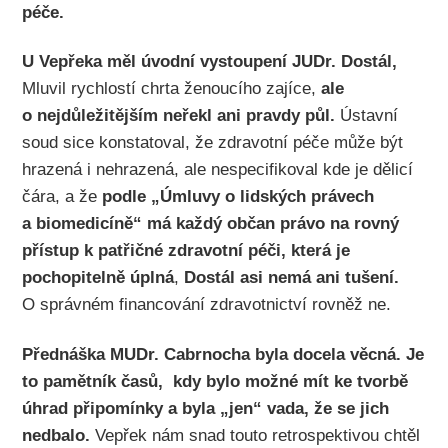
péče.
U Vepřeka měl úvodní vystoupení JUDr. Dostál,
Mluvil rychlostí chrta ženoucího zajíce,
ale
o nejdůležitějším neřekl ani pravdy půl.
Ústavní
soud sice konstatoval, že zdravotní péče může být
hrazená i nehrazená, ale nespecifikoval kde je dělicí
čára, a že
podle „Úmluvy o lidských právech
a biomedicíně“ má každý občan právo na rovný
přístup k patřičné zdravotní péči, která je
pochopitelně úplná
,
Dostál asi nemá ani tušení.
O správném financování zdravotnictví rovněž ne.
Přednáška MUDr. Cabrnocha byla docela věcná. Je
to pamětník časů,
kdy bylo možné mít ke tvorbě
úhrad připomínky a byla „jen“ vada, že se jich
nedbalo.
Vepřek nám snad touto retrospektivou chtěl