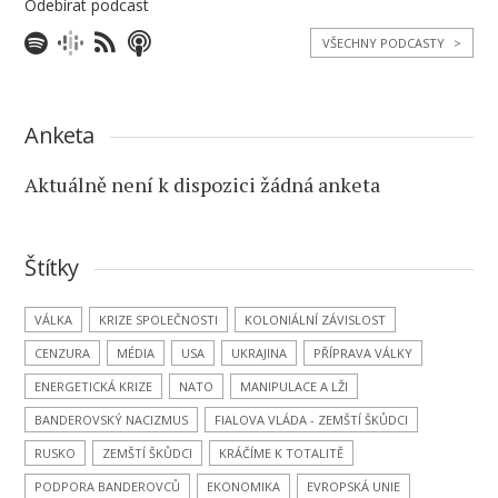
Odebírat podcast
VŠECHNY PODCASTY
>
Anketa
Aktuálně není k dispozici žádná anketa
Štítky
VÁLKA
KRIZE SPOLEČNOSTI
KOLONIÁLNÍ ZÁVISLOST
CENZURA
MÉDIA
USA
UKRAJINA
PŘÍPRAVA VÁLKY
ENERGETICKÁ KRIZE
NATO
MANIPULACE A LŽI
BANDEROVSKÝ NACIZMUS
FIALOVA VLÁDA - ZEMŠTÍ ŠKŮDCI
RUSKO
ZEMŠTÍ ŠKŮDCI
KRÁČÍME K TOTALITĚ
PODPORA BANDEROVCŮ
EKONOMIKA
EVROPSKÁ UNIE