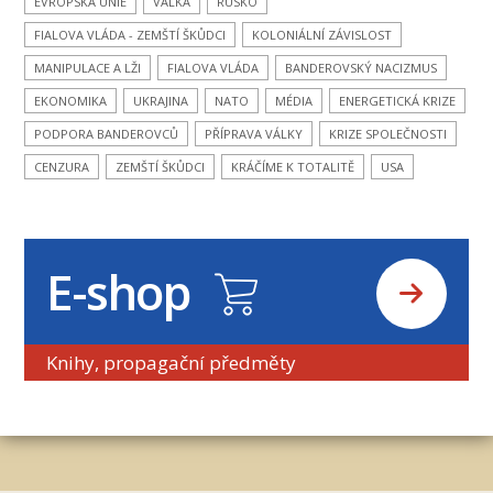
EVROPSKÁ UNIE
VÁLKA
RUSKO
FIALOVA VLÁDA - ZEMŠTÍ ŠKŮDCI
KOLONIÁLNÍ ZÁVISLOST
MANIPULACE A LŽI
FIALOVA VLÁDA
BANDEROVSKÝ NACIZMUS
EKONOMIKA
UKRAJINA
NATO
MÉDIA
ENERGETICKÁ KRIZE
PODPORA BANDEROVCŮ
PŘÍPRAVA VÁLKY
KRIZE SPOLEČNOSTI
CENZURA
ZEMŠTÍ ŠKŮDCI
KRÁČÍME K TOTALITĚ
USA
E-shop
Knihy, propagační předměty