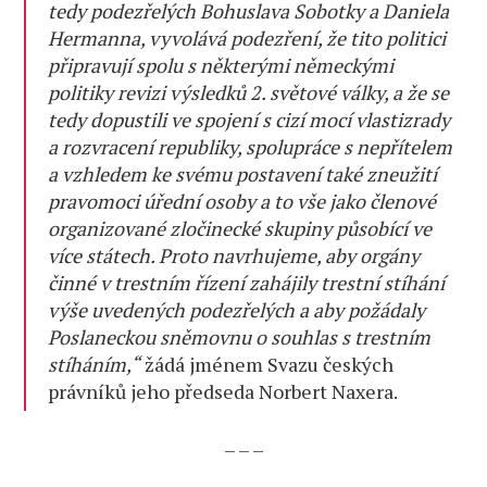
tedy podezřelých Bohuslava Sobotky a Daniela
Hermanna, vyvolává podezření, že tito politici
připravují spolu s některými německými
politiky revizi výsledků 2. světové války, a že se
tedy dopustili ve spojení s cizí mocí vlastizrady
a rozvracení republiky, spolupráce s nepřítelem
a vzhledem ke svému postavení také zneužití
pravomoci úřední osoby a to vše jako členové
organizované zločinecké skupiny působící ve
více státech. Proto navrhujeme, aby orgány
činné v trestním řízení zahájily trestní stíhání
výše uvedených podezřelých a aby požádaly
Poslaneckou sněmovnu o souhlas s trestním
stíháním,“
žádá jménem Svazu českých
právníků jeho předseda Norbert Naxera.
– – –