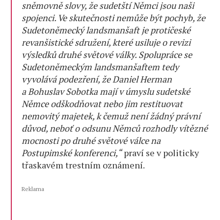
sněmovně slovy, že sudetští Němci jsou naši
spojenci. Ve skutečnosti nemůže být pochyb, že
Sudetoněmecký landsmanšaft je protičeské
revanšistické sdružení, které usiluje o revizi
výsledků druhé světové války. Spolupráce se
Sudetoněmeckým landsmanšaftem tedy
vyvolává podezření, že Daniel Herman
a Bohuslav Sobotka mají v úmyslu sudetské
Němce odškodňovat nebo jim restituovat
nemovitý majetek, k čemuž není žádný právní
důvod, neboť o odsunu Němců rozhodly vítězné
mocnosti po druhé světové válce na
Postupimské konferenci,“
praví se v politicky
třaskavém trestním oznámení.
Reklama