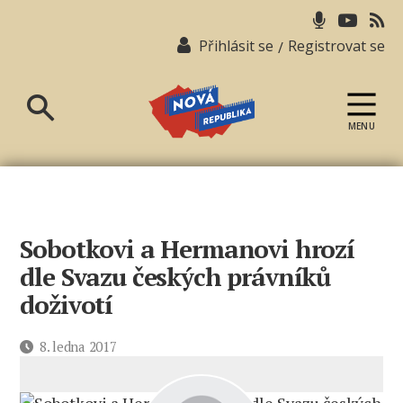
Přihlásit se
Registrovat se
/
MENU
Nová
republika
Sobotkovi a Hermanovi hrozí
dle Svazu českých právníků
doživotí
Datum
8. ledna 2017
příspěvku