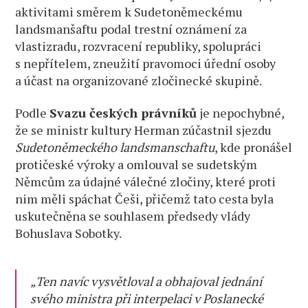
aktivitami směrem k Sudetoněmeckému
landsmanšaftu podal trestní oznámení za
vlastizradu, rozvracení republiky, spolupráci
s nepřítelem, zneužití pravomoci úřední osoby
a účast na organizované zločinecké skupině.
Podle
Svazu českých právníků
je nepochybné,
že se ministr kultury Herman zúčastnil sjezdu
Sudetoněmeckého landsmanschaftu
, kde pronášel
protičeské výroky a omlouval se sudetským
Němcům za údajné válečné zločiny, které proti
nim měli spáchat Češi, přičemž tato cesta byla
uskutečněna se souhlasem předsedy vlády
Bohuslava Sobotky.
„Ten navíc vysvětloval a obhajoval jednání
svého ministra při interpelaci v Poslanecké