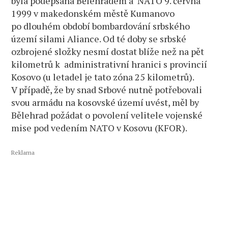
byla podepsána Bělehradem a NATO 9. června
1999 v makedonském městě Kumanovo
po dlouhém období bombardování srbského
území silami Aliance. Od té doby se srbské
ozbrojené složky nesmí dostat blíže než na pět
kilometrů k administrativní hranici s provincií
Kosovo (u letadel je tato zóna 25 kilometrů).
V případě, že by snad Srbové nutně potřebovali
svou armádu na kosovské území uvést, měl by
Bělehrad požádat o povolení velitele vojenské
mise pod vedením NATO v Kosovu (KFOR).
Reklama