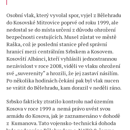
Osobní vlak, který vyvolal spor, vyjel z Bělehradu
do Kosovské Mitrovice poprvé od roku 1999, ale
nedostal se do místa určení z důvodu ohrožení
bezpečnosti cestujících. Musel zůstat ve městě
Raška, což je poslední stanice před správní
hranicí mezi centrálním Srbskem a Kosovem.
Kosovští Albánci, kteří vyhlásili jednostrannou
nezávislost v roce 2008, viděli ve vlaku ohrožení
své „suverenity“ a hrozili, že jej zastaví násilím.
Po několika hodinách čekání pak byl vlak nucen
se vrátit do Bělehradu, kam dorazil v neděli ráno.
Srbsko fakticky ztratilo kontrolu nad územím
Kosova v roce 1999 a nemá právo uvést svou
armádu do Kosova, jak je zaznamenáno v dohodě
z Kumanova. Tato vojensko-technická dohoda