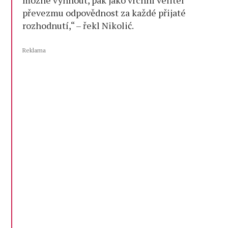
možné vyhnout, pak jako vrchní velitel
převezmu odpovědnost za každé přijaté
rozhodnutí,“ – řekl Nikolić.
Reklama