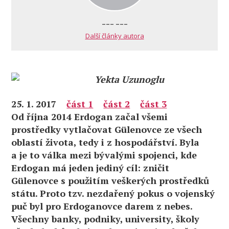
--- ---
Další články autora
Yekta Uzunoglu
25. 1. 2017
část 1
část 2
část 3
Od října 2014 Erdogan začal všemi
prostředky vytlačovat Gülenovce ze všech
oblastí života, tedy i z hospodářství. Byla
a je to válka mezi bývalými spojenci, kde
Erdogan má jeden jediný cíl: zničit
Gülenovce s použitím veškerých prostředků
státu. Proto tzv. nezdařený pokus o vojenský
puč byl pro Erdoganovce darem z nebes.
Všechny banky, podniky, university, školy