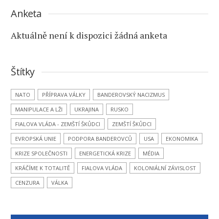
Anketa
Aktuálně není k dispozici žádná anketa
Štítky
NATO
PŘÍPRAVA VÁLKY
BANDEROVSKÝ NACIZMUS
MANIPULACE A LŽI
UKRAJINA
RUSKO
FIALOVA VLÁDA - ZEMŠTÍ ŠKŮDCI
ZEMŠTÍ ŠKŮDCI
EVROPSKÁ UNIE
PODPORA BANDEROVCŮ
USA
EKONOMIKA
KRIZE SPOLEČNOSTI
ENERGETICKÁ KRIZE
MÉDIA
KRÁČÍME K TOTALITĚ
FIALOVA VLÁDA
KOLONIÁLNÍ ZÁVISLOST
CENZURA
VÁLKA