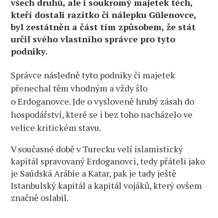
všech druhů, ale i soukromý majetek těch,
kteří dostali razítko či nálepku Gülenovce,
byl zestátněn a část tím způsobem, že stát
určil svého vlastního správce pro tyto
podniky.
Správce následně tyto podniky či majetek
přenechal těm vhodným a vždy šlo
o Erdoganovce. Jde o vysloveně hrubý zásah do
hospodářství, které se i bez toho nacházelo ve
velice kritickém stavu.
V současné době v Turecku velí islamistický
kapitál spravovaný Erdoganovci, tedy přáteli jako
je Saúdská Arábie a Katar, pak je tady ještě
Istanbulský kapitál a kapitál vojáků, který ovšem
značně oslabil.