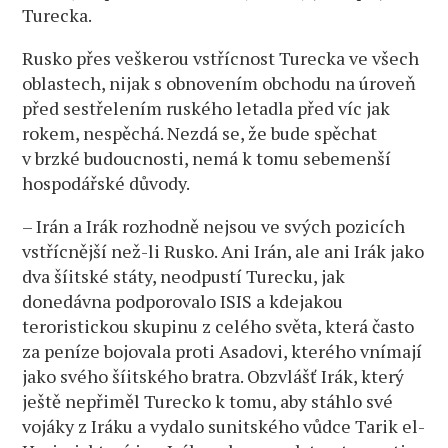
Turecka.
Rusko přes veškerou vstřícnost Turecka ve všech
oblastech, nijak s obnovením obchodu na úroveň
před sestřelením ruského letadla před víc jak
rokem, nespěchá. Nezdá se, že bude spěchat
v brzké budoucnosti, nemá k tomu sebemenší
hospodářské důvody.
– Irán a Irák rozhodně nejsou ve svých pozicích
vstřícnější než-li Rusko. Ani Irán, ale ani Irák jako
dva šíitské státy, neodpustí Turecku, jak
donedávna podporovalo ISIS a kdejakou
teroristickou skupinu z celého světa, která často
za peníze bojovala proti Asadovi, kterého vnímají
jako svého šíitského bratra. Obzvlášť Irák, který
ještě nepřiměl Turecko k tomu, aby stáhlo své
vojáky z Iráku a vydalo sunitského vůdce Tarik el-