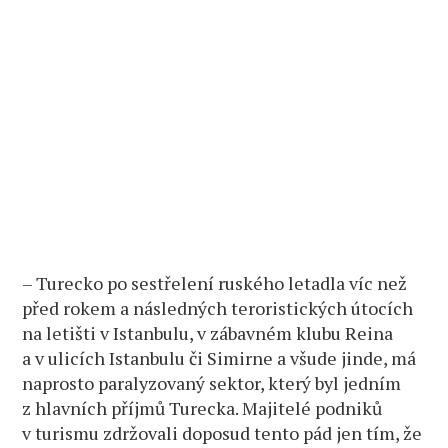
– Turecko po sestřelení ruského letadla víc než
před rokem a následných teroristických útocích
na letišti v Istanbulu, v zábavném klubu Reina
a v ulicích Istanbulu či Simirne a všude jinde, má
naprosto paralyzovaný sektor, který byl jedním
z hlavních příjmů Turecka. Majitelé podniků
v turismu zdržovali doposud tento pád jen tím, že