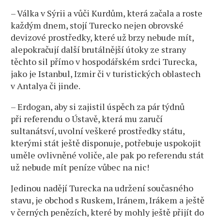
– Válka v Sýrii a vůči Kurdům, která začala a roste
každým dnem, stojí Turecko nejen obrovské
devizové prostředky, které už brzy nebude mít,
alepokračují další brutálnější útoky ze strany
těchto sil přímo v hospodářském srdci Turecka,
jako je Istanbul, Izmir či v turistických oblastech
v Antalya či jinde.
– Erdogan, aby si zajistil úspěch za pár týdnů
při referendu o Ústavě, která mu zaručí
sultanátsví, uvolní veškeré prostředky státu,
kterými stát ještě disponuje, potřebuje uspokojit
uměle ovlivněné voliče, ale pak po referendu stát
už nebude mít peníze vůbec na nic!
Jedinou nadějí Turecka na udržení současného
stavu, je obchod s Ruskem, Iránem, Irákem a ještě
v černých penězích, které by mohly ještě přijít do