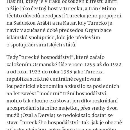
Hasimi, který je v Iráku odsouzen k trestu smrti
a žije jako čestný host v Turecku, a Irán? Mimo
těchto důvodů neodpustí Turecku jeho propojení
na Saúdskou Arábii a na Katar, kdy Turecko je
navíc v současné době předsedou Organizace
islámské spolupráce, kde jde především
o spolupráci sunitských států.
Tedy “turecké hospodářství”, které začalo
založením Osmanské říše v roce 1299 až do 1922
a od roku 1923 do roku 1983 jako Turecka
republika striktně centrálně regulovaná
loupežnická ekonomika a zkusilo za posledních
33 let zavést “moderní” tržní hospodářství,
mohlo tak dlouho existovat jen díky rozkrádaní
a rozprodání státního majetku, přes snahy dvou
mužů (Ozal a Dervis) se nedokázalo dostat ze
stavu “tureckého hospodářství” tak, jak je obecně
v Česku chápáno, pokračuje v tradici obecného