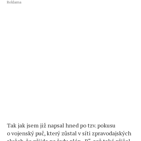
Reklama
Tak jak jsem již napsal hned po tzv. pokusu
o vojenský puč, který zůstal v síti zpravodajských
služeb, že přijde na řadu plán „B“, což také přišel