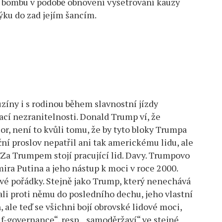
i bombu v podobě obnovení vyšetřování kauzy
dýku do zad jejím šancím.
íny i s rodinou během slavnostní jízdy
cí nezranitelnosti. Donald Trump ví, že
r, není to kvůli tomu, že by tyto bloky Trumpa
ční proslov nepatřil ani tak americkému lidu, ale
Za Trumpem stojí pracující lid. Davy. Trumpovo
ra Putina a jeho nástup k moci v roce 2000.
ové pořádky. Stejně jako Trump, který nenechává
i proti němu do posledního dechu, jeho vlastní
 ale teď se všichni bojí obrovské lidové moci,
lf-governance“, resp. „samoděržaví“ ve stejné