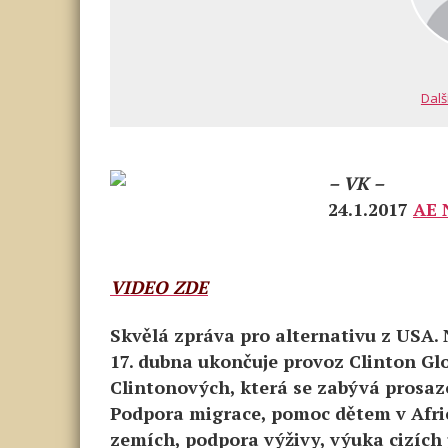
Dalš
– VK –
24.1.2017
AE 
VIDEO ZDE
Skvělá zpráva pro alternativu z USA.
17. dubna ukončuje provoz Clinton Glob
Clintonových, která se zabývá prosazo
Podpora migrace, pomoc dětem v Afric
zemích, podpora výživy, výuka cizích