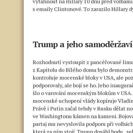
vytáhnout na Hillary 10 dnů před volbam
s emaily Clintonové. To zarazilo Hillary 
Trump a jeho samoděržaví
Rozhodnutí vystoupit z pancéřované limuz
z Kapitolu do Bílého domu bylo demonstra
kontroluje mocenské bloky v USA, ale pozo
podporovaly, ale bojí se ho. Jeho inaugura
šlo o varování mocenským blokům v USA. 
mocenské uchopení vlády kopíruje Vladimi
Právě i Putin začal tehdy v Rusku dělat n
ve Washingtonu kámen na kameni. Bojoval
partaj mu nevyslovila podporu při volbách,
která za ním stojí. Trump dosáhl bodu „se