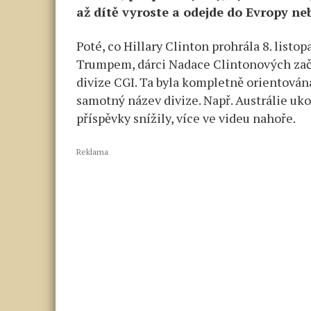
až dítě vyroste a odejde do Evropy n
Poté, co Hillary Clinton prohrála 8. list
Trumpem, dárci Nadace Clintonových zača
divize CGI. Ta byla kompletně orientována
samotný název divize. Např. Austrálie uko
příspěvky snížily, více ve videu nahoře.
Reklama