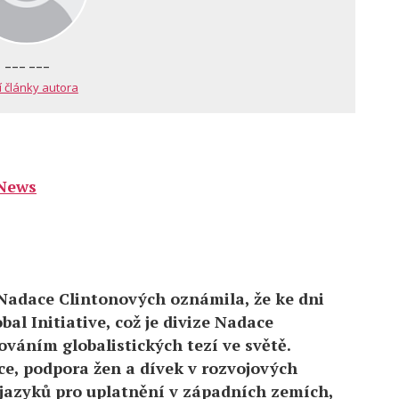
--- ---
í články autora
News
 Nadace Clintonových oznámila, že ke dni
al Initiative, což je divize Nadace
váním globalistických tezí ve světě.
e, podpora žen a dívek v rozvojových
 jazyků pro uplatnění v západních zemích,