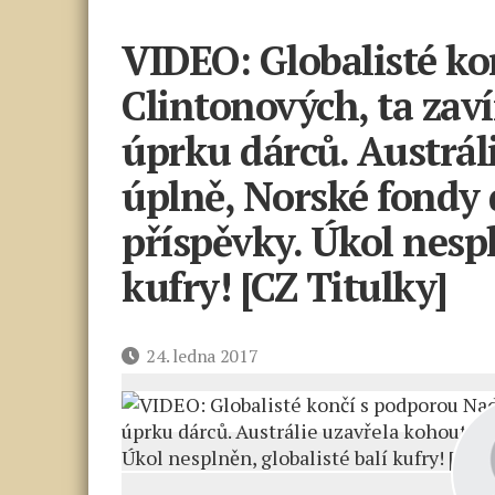
VIDEO: Globalisté k
Clintonových, ta zavír
úprku dárců. Austrál
úplně, Norské fondy d
příspěvky. Úkol nespl
kufry! [CZ Titulky]
Datum
24. ledna 2017
příspěvku