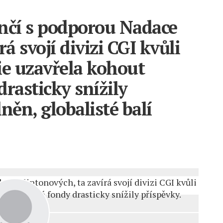
ončí s podporou Nadace
á svojí divizi CGI kvůli
ie uzavřela kohout
rasticky snížily
něn, globalisté balí