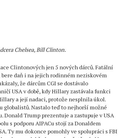
dcera Chelsea, Bill Clinton.
dace Clintonových jen 5 nových dárců. Fatální
k bere daň i na jejich rodinném neziskovém
ukázaly, že dárcům CGI se dostávalo
ičí USA v době, kdy Hillary zastávala funkci
llary a její nadaci, protože nesplnila úkol.
 globalistů. Nastalo teď to nejhorší možné
ou. Donald Trump prezentuje a zastupuje v USA
 Spolu s podporu AIPACu stojí za Donaldem
A. Ty mu dokonce pomohly ve spolupráci s FBI