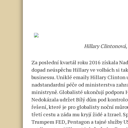
Hillary Clintonová, 
Za poslední kvartál roku 2016 získala Na
dopad neúspěchu Hillary ve volbách si ta
businessu. Uniklé emaily Hillary Clinton 
nadstandardní péče od ministerstva zahran
ministryně. Globalisté ukončují podporu Hi
Nedokázala udržet Bílý dům pod kontrolou
řešení, které je pro globalisty noční můr
třetí cestu a záda mu kryjí židé a Izrael.
Trumpem FED, Pentagon a tajné služby US