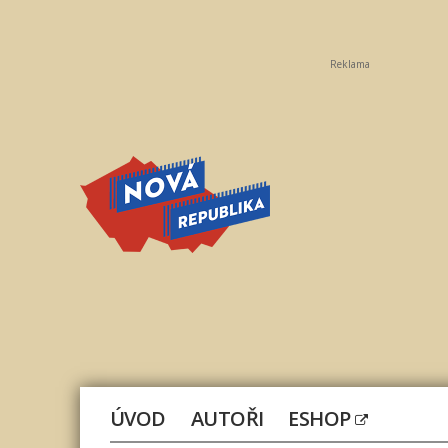
Reklama
Nová
republika
ÚVOD
AUTOŘI
ESHOP