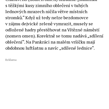
s těžkými kusy zimního oblečení v tuhých
lednových mrazech ničila větve místních
stromků.“ Když už tedy nelze bezdomovce
v zájmu dejvické zeleně vymrazit, musely se
odložené hadry přestěhovat na Vítězné náměstí
(nomen omen). Korektně se tomu nadává „sdílení
oblečení“. Na Pankráci na malém vršíčku mají
obdobnou luftšatnu a navíc „sdílené lednice“.
Reklama