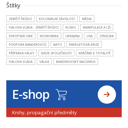
Štítky
ZEMŠTÍ ŠKŮDCI
KOLONIÁLNÍ ZÁVISLOST
MÉDIA
FIALOVA VLÁDA - ZEMŠTÍ ŠKŮDCI
RUSKO
MANIPULACE A LŽI
EVROPSKÁ UNIE
EKONOMIKA
UKRAJINA
USA
CENZURA
PODPORA BANDEROVCŮ
NATO
ENERGETICKÁ KRIZE
PŘÍPRAVA VÁLKY
KRIZE SPOLEČNOSTI
KRÁČÍME K TOTALITĚ
FIALOVA VLÁDA
VÁLKA
BANDEROVSKÝ NACIZMUS
E-shop
Knihy, propagační předměty