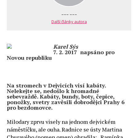
--- ---
Další články autora
Karel Sýs
7. 2. 2017 n
apsáno pro
Novou republiku
Na stromech v Dejvicích visí kabáty.
Nelekejte se, nedošlo k hromadné
sebevraždě. Kabáty, bundy, boty, čepice,
ponožky, svetry zavěsili dobrodějci Prahy 6
pro bezdomovce.
Milodary zprvu visely na jednom dejvickém
náměstíčku, ale ouha. Radnice se ústy Martina
Churavého (nomen omen) ohradila: „Ramínka