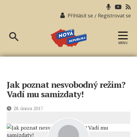
Přihlásit se
Registrovat se
/
MENU
Nová
republika
Jak poznat nesvobodný režim?
Vadí mu samizdaty!
Datum
28. února 2017
příspěvku