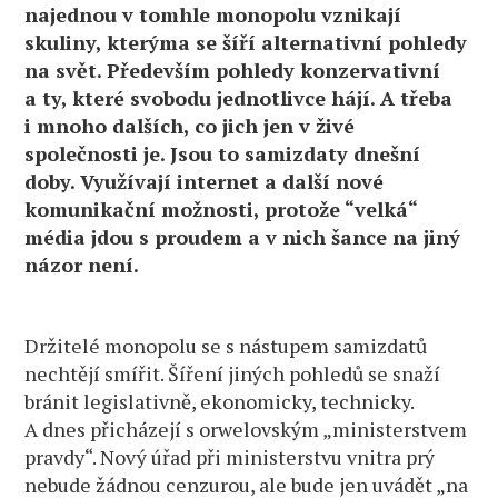
najednou v tomhle monopolu vznikají
skuliny, kterýma se šíří alternativní pohledy
na svět. Především pohledy konzervativní
a ty, které svobodu jednotlivce hájí. A třeba
i mnoho dalších, co jich jen v živé
společnosti je. Jsou to samizdaty dnešní
doby. Využívají internet a další nové
komunikační možnosti, protože “velká“
média jdou s proudem a v nich šance na jiný
názor není.
Držitelé monopolu se s nástupem samizdatů
nechtějí smířit. Šíření jiných pohledů se snaží
bránit legislativně, ekonomicky, technicky.
A dnes přicházejí s orwelovským „ministerstvem
pravdy“. Nový úřad při ministerstvu vnitra prý
nebude žádnou cenzurou, ale bude jen uvádět „na