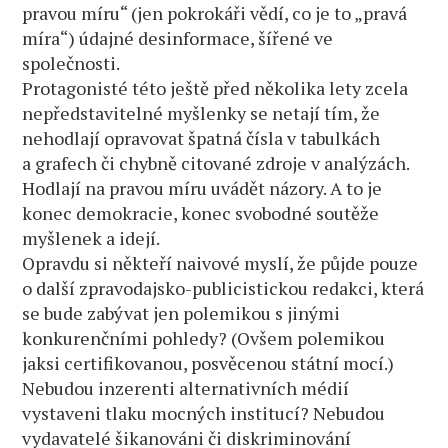
pravou míru“ (jen pokrokáři vědí, co je to „pravá
míra“) údajné desinformace, šířené ve
společnosti.
Protagonisté této ještě před několika lety zcela
nepředstavitelné myšlenky se netají tím, že
nehodlají opravovat špatná čísla v tabulkách
a grafech či chybně citované zdroje v analýzách.
Hodlají na pravou míru uvádět názory. A to je
konec demokracie, konec svobodné soutěže
myšlenek a idejí.
Opravdu si někteří naivové myslí, že půjde pouze
o další zpravodajsko-publicistickou redakci, která
se bude zabývat jen polemikou s jinými
konkurenčními pohledy? (Ovšem polemikou
jaksi certifikovanou, posvěcenou státní mocí.)
Nebudou inzerenti alternativních médií
vystaveni tlaku mocných institucí? Nebudou
vydavatelé šikanováni či diskriminování