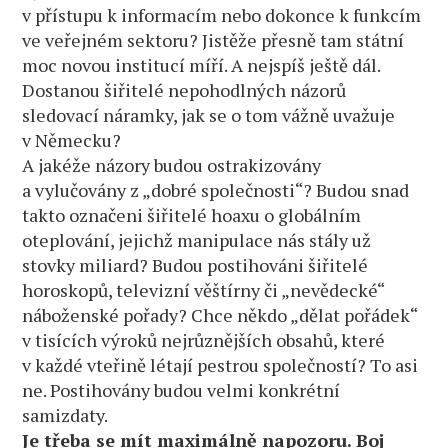
v přístupu k informacím nebo dokonce k funkcím
ve veřejném sektoru? Jistěže přesně tam státní
moc novou institucí míří. A nejspíš ještě dál.
Dostanou šiřitelé nepohodlných názorů
sledovací náramky, jak se o tom vážně uvažuje
v Německu?
A jakéže názory budou ostrakizovány
a vylučovány z „dobré společnosti“? Budou snad
takto označeni šiřitelé hoaxu o globálním
oteplování, jejichž manipulace nás stály už
stovky miliard? Budou postihováni šiřitelé
horoskopů, televizní věštírny či „nevědecké“
náboženské pořady? Chce někdo „dělat pořádek“
v tisících výroků nejrůznějších obsahů, které
v každé vteřině létají pestrou společností? To asi
ne. Postihovány budou velmi konkrétní
samizdaty.
Je třeba se mít maximálně napozoru. Boj