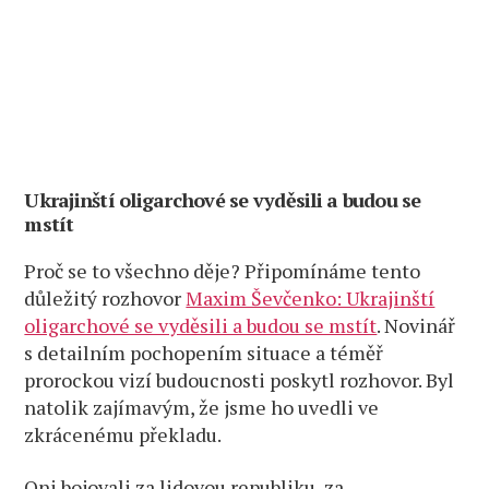
Ukrajinští oligarchové se vyděsili a budou se
mstít
Proč se to všechno děje? Připomínáme tento
důležitý rozhovor
Maxim Ševčenko: Ukrajinští
oligarchové se vyděsili a budou se mstít
. Novinář
s detailním pochopením situace a téměř
prorockou vizí budoucnosti poskytl rozhovor. Byl
natolik zajímavým, že jsme ho uvedli ve
zkrácenému překladu.
Oni bojovali za lidovou republiku, za