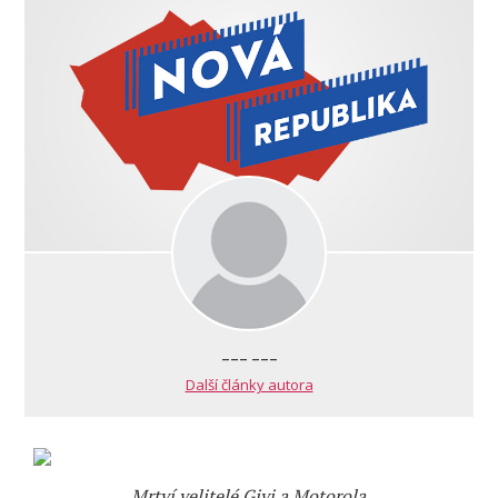
--- ---
Další články autora
Mrtví velitelé Givi a Motorola