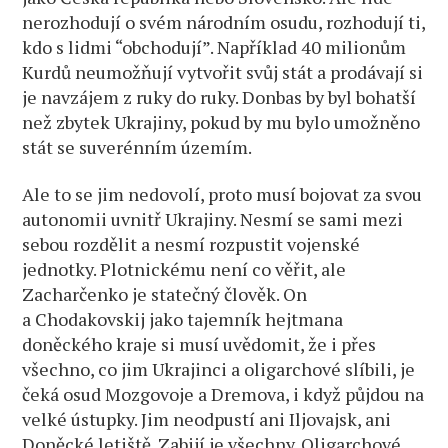
nerozhodují o svém národním osudu, rozhodují ti,
kdo s lidmi “obchodují”. Například 40 milionům
Kurdů neumožňují vytvořit svůj stát a prodávají si
je navzájem z ruky do ruky. Donbas by byl bohatší
než zbytek Ukrajiny, pokud by mu bylo umožněno
stát se suverénním územím.
Ale to se jim nedovolí, proto musí bojovat za svou
autonomii uvnitř Ukrajiny. Nesmí se sami mezi
sebou rozdělit a nesmí rozpustit vojenské
jednotky. Plotnickému není co věřit, ale
Zacharčenko je statečný člověk. On
a Chodakovskij jako tajemník hejtmana
doněckého kraje si musí uvědomit, že i přes
všechno, co jim Ukrajinci a oligarchové slíbili, je
čeká osud Mozgovoje a Dremova, i když půjdou na
velké ústupky. Jim neodpustí ani Iljovajsk, ani
Doněcké letiště. Zabijí je všechny. Oligarchové