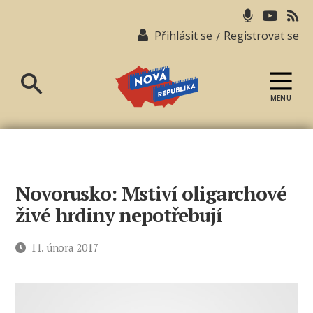
Přihlásit se
Registrovat se
/
MENU
Nová
republika
Novorusko: Mstiví oligarchové
živé hrdiny nepotřebují
Datum
11. února 2017
příspěvku