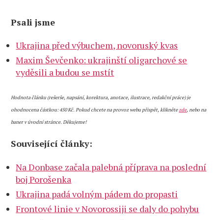
Psali jsme
Ukrajina před výbuchem, novoruský kvas
Maxim Ševčenko: ukrajinští oligarchové se
vyděsili a budou se mstít
Hodnota článku (rešerše, napsání, korektura, anotace, ilustrace, redakční práce) je
ohodnocena částkou: 450 Kč. Pokud chcete na provoz webu přispět, klikněte
zde
, nebo na
baner v úvodní stránce. Děkujeme!
Související články:
Na Donbase začala palebná příprava na poslední
boj Porošenka
Ukrajina padá volným pádem do propasti
Frontové linie v Novorossiji se daly do pohybu