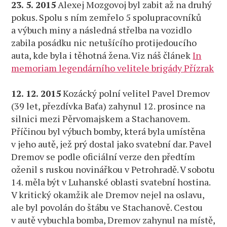
23. 5. 2015
Alexej Mozgovoj byl zabit až na druhý
pokus. Spolu s ním zemřelo 5 spolupracovníků
a výbuch miny a následná střelba na vozidlo
zabila posádku nic netušícího protijedoucího
auta, kde byla i těhotná žena. Viz náš článek
In
memoriam legendárního velitele brigády Přízrak
12. 12. 2015
Kozácký polní velitel Pavel Dremov
(39 let, přezdívka Baťa) zahynul 12. prosince na
silnici mezi Pěrvomajskem a Stachanovem.
Příčinou byl výbuch bomby, která byla umístěna
v jeho autě, jež prý dostal jako svatební dar. Pavel
Dremov se podle oficiální verze den předtím
oženil s ruskou novinářkou v Petrohradě. V sobotu
14. měla být v Luhanské oblasti svatební hostina.
V kritický okamžik ale Dremov nejel na oslavu,
ale byl povolán do štábu ve Stachanově. Cestou
v autě vybuchla bomba, Dremov zahynul na místě,