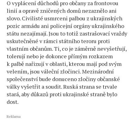
O vyplácení důchodů pro občany za frontovou
linií a opravě zničených domů nezaznělo ani
slovo. Civilisté usmrceni palbou z ukrajinských
pozic armádu ani policejní orgány ukrajinského
státu nezajímají. Jsou to totiž zastrašovací vraždy
uskutečněné v rámci státního teroru proti
vlastním občanům. Ti, co je záměrně nevyšetřují,
tolerují nebo je dokonce přímým rozkazem
k palbě nařizují v oblasti, kterou mají pod svým
velením, jsou váleční zločinci. Mezinárodní
společenství bude donuceno zločiny občanské
války vyšetřit a soudit. Ruská strana se trvale
stará, aby důkazů proti ukrajinské straně bylo
dost.
Reklama