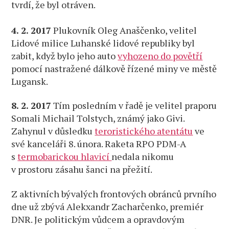
tvrdí, že byl otráven.
4. 2. 2017
Plukovník Oleg Anaščenko, velitel
Lidové milice Luhanské lidové republiky byl
zabit, když bylo jeho auto
vyhozeno do povětří
pomocí nastražené dálkově řízené miny ve městě
Lugansk.
8. 2. 2017
Tím posledním v řadě je velitel praporu
Somali Michail Tolstych, známý jako Givi.
Zahynul v důsledku
teroristického atentátu
ve
své kanceláři 8. února. Raketa RPO PDM-A
s
termobarickou hlavicí
nedala nikomu
v prostoru zásahu šanci na přežití.
Z aktivních bývalých frontových obránců prvního
dne už zbývá Alekxandr Zacharčenko, premiér
DNR. Je politickým vůdcem a opravdovým