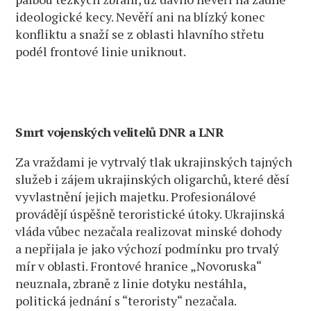
ideologické kecy. Nevěří ani na blízký konec
konfliktu a snaží se z oblasti hlavního střetu
podél frontové linie uniknout.
Smrt vojenských velitelů DNR a LNR
Za vraždami je vytrvalý tlak ukrajinských tajných
služeb i zájem ukrajinských oligarchů, které děsí
vyvlastnění jejich majetku. Profesionálové
provádějí úspěšně teroristické útoky. Ukrajinská
vláda vůbec nezačala realizovat minské dohody
a nepřijala je jako výchozí podmínku pro trvalý
mír v oblasti. Frontové hranice „Novoruska“
neuznala, zbraně z linie dotyku nestáhla,
politická jednání s “teroristy“ nezačala.