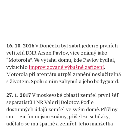
16. 10. 2016
V Doněcku byl zabit jeden z prvních
velitelů DNR Arsen Pavlov, více známý jako
“Motorola”. Ve výtahu domu, kde Pavlov bydlel,
vybuchlo
improvizované výbušné zařízení
.
Motorola při atentátu utrpěl zranění neslučitelná
s životem. Spolu s ním zahynul a jeho bodyguard.
27. 1. 2017
V moskevské oblasti zemřel první šéf
separatistů LNR Valerij Bolotov. Podle
dostupných údajů zemřel ve svém domě. Příčiny
smrti zatím nejsou známy, přišel ze schůzky,
udělalo se mu špatně a zemřel. Jeho manželka