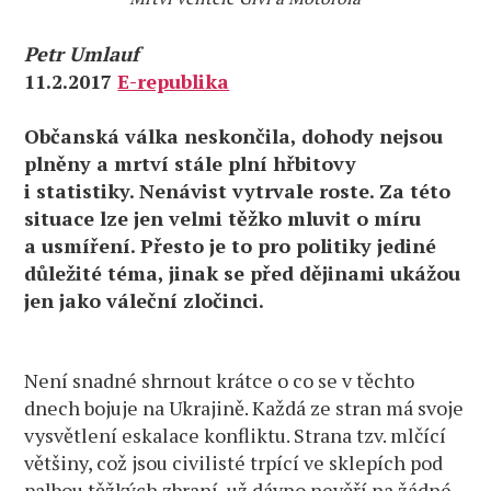
Petr Umlauf
11.2.2017
E-republika
Občanská válka neskončila, dohody nejsou
plněny a mrtví stále plní hřbitovy
i statistiky. Nenávist vytrvale roste. Za této
situace lze jen velmi těžko mluvit o míru
a usmíření. Přesto je to pro politiky jediné
důležité téma, jinak se před dějinami ukážou
jen jako váleční zločinci.
Není snadné shrnout krátce o co se v těchto
dnech bojuje na Ukrajině. Každá ze stran má svoje
vysvětlení eskalace konfliktu. Strana tzv. mlčící
většiny, což jsou civilisté trpící ve sklepích pod
palbou těžkých zbraní, už dávno nevěří na žádné