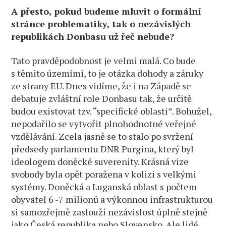
A přesto, pokud budeme mluvit o formální
stránce problematiky, tak o nezávislých
republikách Donbasu už řeč nebude?
Tato pravděpodobnost je velmi malá. Co bude
s těmito územími, to je otázka dohody a záruky
ze strany EU. Dnes vidíme, že i na Západě se
debatuje zvláštní role Donbasu tak, že určitě
budou existovat tzv. “specifické oblasti”. Bohužel,
nepodařilo se vytvořit plnohodnotné veřejné
vzdělávání. Zcela jasně se to stalo po svržení
předsedy parlamentu DNR Purgina, který byl
ideologem doněcké suverenity. Krásná vize
svobody byla opět poražena v kolizi s velkými
systémy. Doněcká a Luganská oblast s počtem
obyvatel 6 -7 milionů a výkonnou infrastrukturou
si samozřejmě zaslouží nezávislost úplně stejně
jako Česká republika nebo Slovensko. Ale lidé