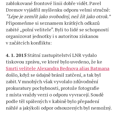
zablokované frontové linii dobře vidět. Pavel
Dremov vyjádřil myšlenku odporu velmi stručně:
“Lépe je zemřít jako svobodný, než žít jako otrok.”
Připomeňme si seznamem krátkých odkazů
zabité „polní velitele“. Byli to lidé se schopností
organizovat jednotky i s autoritou získanou
v začátcích konfliktu:
4. 1. 2015
Státní zastupitelství LNR vydalo
tiskovou zprávu, ve které bylo uvedeno, že ke
Smrti velitele Alexandra Bednova alias Batmana
došlo, když se údajně bránil zatčení, a tak byl
zabit. V mnohých však vyvolalo zdůvodnění
prokuratury pochybnosti, protože fotografie
z místa vraždy verzi o odporu vyvracejí. Soudě
podle těl spálených v kabině bylo přepadení
náhlé a jakýkoli odpor odsouzených byl nemožný.