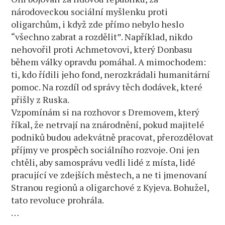
národoveckou sociální myšlenku proti
oligarchům, i když zde přímo nebylo heslo
“všechno zabrat a rozdělit”. Například, nikdo
nehovořil proti Achmetovovi, který Donbasu
během války opravdu pomáhal. A mimochodem:
ti, kdo řídili jeho fond, nerozkrádali humanitární
pomoc. Na rozdíl od správy těch dodávek, které
přišly z Ruska.
Vzpomínám si na rozhovor s Dremovem, který
říkal, že netrvají na znárodnění, pokud majitelé
podniků budou adekvátně pracovat, přerozdělovat
příjmy ve prospěch sociálního rozvoje. Oni jen
chtěli, aby samosprávu vedli lidé z místa, lidé
pracující ve zdejších městech, a ne ti jmenovaní
Stranou regionů a oligarchové z Kyjeva. Bohužel,
tato revoluce prohrála.
…