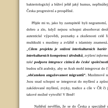
bakteriologický a bůhví ještě jaký humus, nepřinášej
Česka progresivní a prospěšné.
Přijde mi to, jako by zastupitelé byli negramotní,
dobro a zlo, když nejsou schopni absorbovat desí
autentické výpovědi, poznatky a zkušenosti celé řa
multikulti s muslimy a zvláště s islamisty znamená.
„
Cílem projektu je snížení interkulturních barié
interkulturních kompetencí úředníků
, zvýšení inform
také
podpora integrace cizinců do české společnosti
budou učit arabsky, aby se Arab mohl integrovat do če
„
občanskou angažovanost migrantů“.
Muslimové
s
Jsou snad schopni se integrovat do myšlení a způs
zakódované myšlení, zvyky, tradice a cíle v ČR či 
takové možné vytvořit! V Brně!
Naštěstí nevěřím, že se do Česka a speciálně 