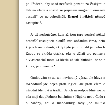
po úřadech, aby snad nezůstali pozadu za českými o
tlak na vládu a snažili se přijímání imigrantů omezo
„ustlali“ co nejpohodlněji.
Brusel i někteří němečtí
zastupitelé.
Je až neskutečné, kam až jsou (pro peníze) někteř
brněnští zastupitelé slouží, zda občanům Brna, n
k jejich rozhodnutí, i když jde jen o rozdíl jednoho h
Znovu se vkrádá otázka, zda to dělají pro peníze 
a vlastenecká morálka klesla až tak hluboko, že se
kurva, je to možné?
Omlouvám se za ten nevhodný výraz, ale hlava mi 
rozhodnutí jde nejen proti logice, ale proti vše
národní identitě a tradici. Jejich nezodpovědné rozh
zda mají dát přednost banánům z Nigérie nebo Čadu 
o banány, ani o mandarinky, tady jde multikult