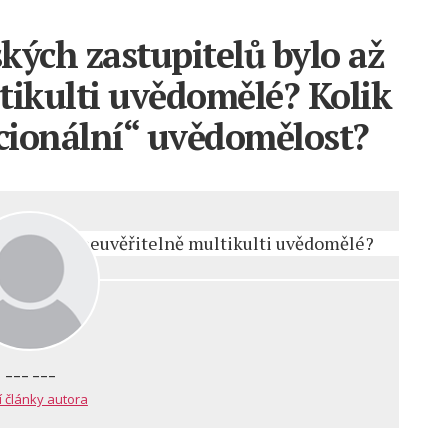
kých zastupitelů bylo až
tikulti uvědomělé? Kolik
racionální“ uvědomělost?
--- ---
í články autora