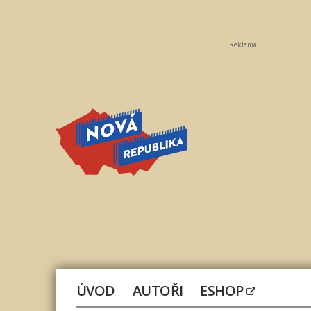
Reklama
Nová
republika
ÚVOD
AUTOŘI
ESHOP