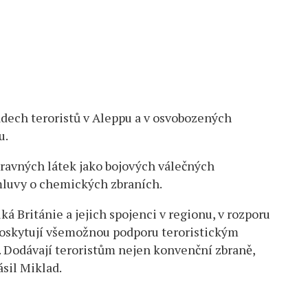
adech teroristů v Aleppu a v osvobozených
u.
ravných látek jako bojových válečných
mluvy o chemických zbraních.
ká Británie a jejich spojenci v regionu, v rozporu
poskytují všemožnou podporu teroristickým
. Dodávají teroristům nejen konvenční zbraně,
ásil Miklad.