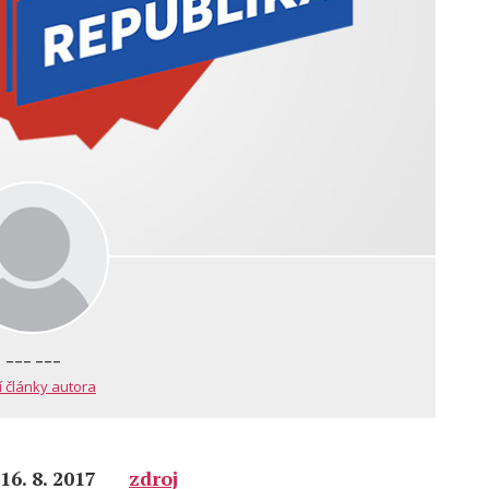
--- ---
í články autora
16. 8. 2017
zdroj