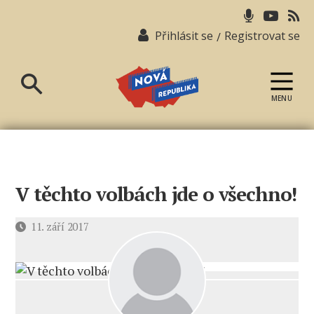
Přihlásit se
Registrovat se
/
MENU
Nová
republika
V těchto volbách jde o všechno!
Datum
11. září 2017
příspěvku