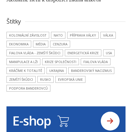
Štítky
KOLONIÁLNÍ ZÁVISLOST
NATO
PŘÍPRAVA VÁLKY
VÁLKA
EKONOMIKA
MÉDIA
CENZURA
FIALOVA VLÁDA - ZEMŠTÍ ŠKŮDCI
ENERGETICKÁ KRIZE
USA
MANIPULACE A LŽI
KRIZE SPOLEČNOSTI
FIALOVA VLÁDA
KRÁČÍME K TOTALITĚ
UKRAJINA
BANDEROVSKÝ NACIZMUS
ZEMŠTÍ ŠKŮDCI
RUSKO
EVROPSKÁ UNIE
PODPORA BANDEROVCŮ
E-shop