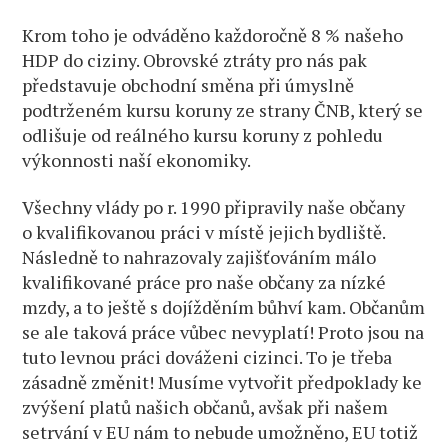
Krom toho je odváděno každoročně 8 % našeho
HDP do ciziny. Obrovské ztráty pro nás pak
představuje obchodní směna při úmyslně
podtrženém kursu koruny ze strany ČNB, který se
odlišuje od reálného kursu koruny z pohledu
výkonnosti naší ekonomiky.
Všechny vlády po r. 1990 připravily naše občany
o kvalifikovanou práci v místě jejich bydliště.
Následně to nahrazovaly zajišťováním málo
kvalifikované práce pro naše občany za nízké
mzdy, a to ještě s dojížděním bůhví kam. Občanům
se ale taková práce vůbec nevyplatí! Proto jsou na
tuto levnou práci dováženi cizinci. To je třeba
zásadně změnit! Musíme vytvořit předpoklady ke
zvýšení platů našich občanů, avšak při našem
setrvání v EU nám to nebude umožněno, EU totiž