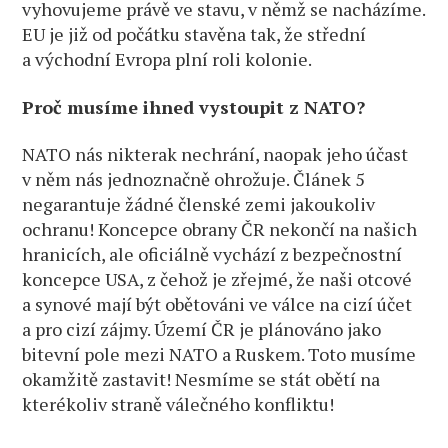
vyhovujeme právě ve stavu, v němž se nacházíme.
EU je již od počátku stavěna tak, že střední
a východní Evropa plní roli kolonie.
Proč musíme ihned vystoupit z NATO?
NATO nás nikterak nechrání, naopak jeho účast
v něm nás jednoznačně ohrožuje. Článek 5
negarantuje žádné členské zemi jakoukoliv
ochranu! Koncepce obrany ČR nekončí na našich
hranicích, ale oficiálně vychází z bezpečnostní
koncepce USA, z čehož je zřejmé, že naši otcové
a synové mají být obětováni ve válce na cizí účet
a pro cizí zájmy. Území ČR je plánováno jako
bitevní pole mezi NATO a Ruskem. Toto musíme
okamžitě zastavit! Nesmíme se stát obětí na
kterékoliv straně válečného konfliktu!