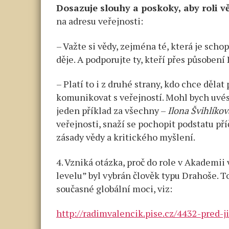
Dosazuje slouhy a poskoky, aby roli vě
na adresu veřejnosti:
– Važte si vědy, zejména té, která je sch
děje. A podporujte ty, kteří přes působení
– Platí to i z druhé strany, kdo chce děla
komunikovat s veřejností. Mohl bych uvést 
jeden příklad za všechny –
Ilona Švihlíkov
veřejnosti, snaží se pochopit podstatu p
zásady vědy a kritického myšlení.
4. Vzniká otázka, proč do role v Akademii
levelu” byl vybrán člověk typu Drahoše. T
současné globální moci, viz:
http://radimvalencik.pise.cz/4432-pred-