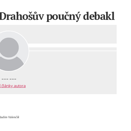
 Drahošův poučný debakl
--- ---
í články autora
Radim Valenčík