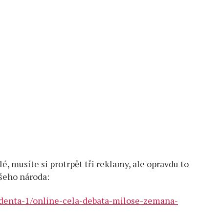
lé, musíte si protrpět tři reklamy, ale opravdu to
ašeho národa:
identa-1/online-cela-debata-milose-zemana-