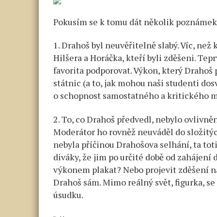
Pokusím se k tomu dát několik poznámek
1. Drahoš byl neuvěřitelně slabý. Víc, než 
Hilšera a Horáčka, kteří byli zděšeni. Tep
favorita podporovat. Výkon, který Drahoš 
státnic (a to, jak mohou naši studenti dos
o schopnost samostatného a kritického m
2. To, co Drahoš předvedl, nebylo ovlivn
Moderátor ho rovněž neuváděl do složitých
nebyla příčinou Drahošova selhání, ta tot
diváky, že jim po určité době od zahájení 
výkonem plakat? Nebo projevit zděšení nad
Drahoš sám. Mimo reálný svět, figurka, s
úsudku.