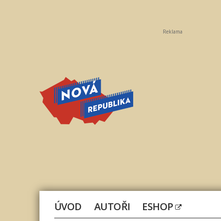
Reklama
Nová
republika
ÚVOD
AUTOŘI
ESHOP