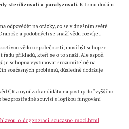
dy sterilizovali a paralyzovali.
K tomu dodám
opna odpovědět na otázky, co se v dnešním světě
 Drahoše a podobných se snaží vědu rozvíjet.
t poctivou vědu o společnosti, musí být schopen
řadu příkladů, kteří se o to snaží. Ale aspoň
á
. Je schopna vystupovat srozumitelně na
říčin současných problémů, důsledně dodržuje
 věd ČR a nyní za kandidáta na postup do “vyššího
o bezprostředně souvisí s logikou fungování
jihlavou-o-degeneraci-soucasne-moci.html