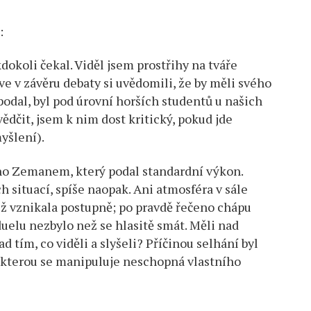
:
kdokoli čekal. Viděl jsem prostřihy na tváře
rve v závěru debaty si uvědomili, že by měli svého
podal, byl pod úrovní horších studentů u našich
vědčit, jsem k nim dost kritický, pokud jde
yšlení).
ěno Zemanem, který podal standardní výkon.
 situací, spíše naopak. Ani atmosféra v sále
iž vznikala postupně; po pravdě řečeno chápu
duelu nezbylo než se hlasitě smát. Měli nad
 tím, co viděli a slyšeli? Příčinou selhání byl
e kterou se manipuluje neschopná vlastního