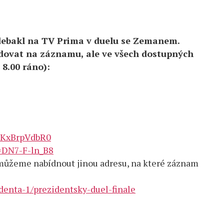
debakl na TV Prima v duelu se Zemanem.
ledovat na záznamu, ale ve všech dostupných
 8.00 ráno):
ZKxBrpVdbR0
=DN7-F-ln_B8
můžeme nabídnout jinou adresu, na které záznam
identa-1/prezidentsky-duel-finale