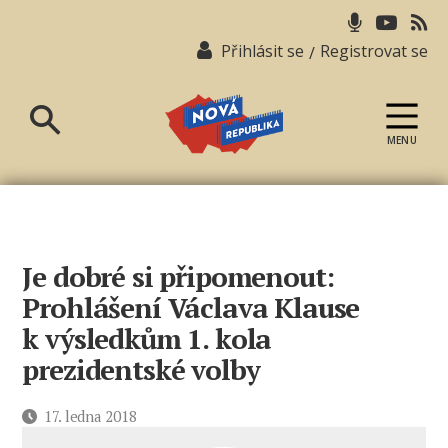
Přihlásit se
Registrovat se
/
MENU
Nová
republika
Je dobré si připomenout:
Prohlášení Václava Klause
k výsledkům 1. kola
prezidentské volby
Datum
17. ledna 2018
příspěvku