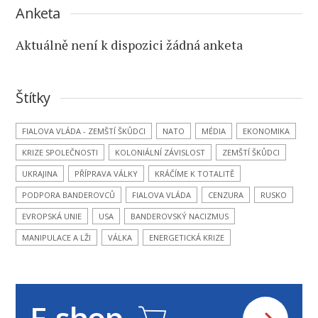
Anketa
Aktuálně není k dispozici žádná anketa
Štítky
FIALOVA VLÁDA - ZEMŠTÍ ŠKŮDCI
NATO
MÉDIA
EKONOMIKA
KRIZE SPOLEČNOSTI
KOLONIÁLNÍ ZÁVISLOST
ZEMŠTÍ ŠKŮDCI
UKRAJINA
PŘÍPRAVA VÁLKY
KRÁČÍME K TOTALITĚ
PODPORA BANDEROVCŮ
FIALOVA VLÁDA
CENZURA
RUSKO
EVROPSKÁ UNIE
USA
BANDEROVSKÝ NACIZMUS
MANIPULACE A LŽI
VÁLKA
ENERGETICKÁ KRIZE
E-shop