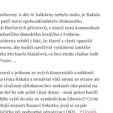
nihovny. A aby té šaškárny nebylo málo, je Bakala
patří mezi spoluzakladatele diskusního
uh Havlových příznivců, s nimiž nyní komunikuje
jbohatšího dámského krejčího z Forbesu.
denta svědčí i fakt, že Havel s chotí opustili
esem, aby mohli navštívit vyhlášení soutěže
rka Michaela Maláčová, co bez studu vládne řadě
 Praze….
znesl v jednom ze svých Komentářů a událostí
 téma Bakala a nenávist vůči němu ze strany asi
eré zločinný uhlobaron bez mrknutí oka poslal na
byl by zde ještě i jiný dotaz – mají právo havíři
dyby vyšli do ulic se symbolickou šibenicí? Co by
jší ministr financí Sobotka, jenž si za pár
lívčičku při podvodné privatizaci OKD…?
Učinili