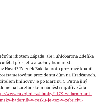
itečným idiotem Západu, ale i uhlobarona Zdeňka
o udělal přes jeho zlodějny humanistu
clav Havel? Zdeněk Bakala proto prozíravě koupil
u postsametovému prezidentu dům na Hradčanech,
ditelem knihovny je po Martinu C. Putna jiný
 domě na Loretánském náměstí mj. dříve žila
tp://www.rukojmi.cz/clanky/1179-zadarmo-ani-
msky-kadernik-v-cesku-je-tez-v-zebricku-