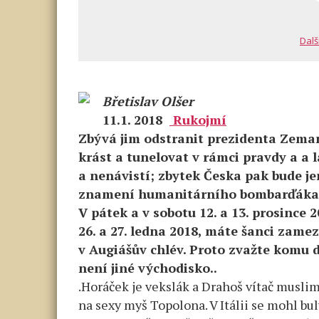
Dalš
Břetislav Olšer
11.1. 2018
Rukojmí
Zbývá jim odstranit prezidenta Zeman
krást a tunelovat v rámci pravdy a a l
a nenávistí; zbytek Česka pak bude 
znamení humanitárního bombarďáka 
V pátek a v sobotu 12. a 13. prosince 
26. a 27. ledna 2018, máte šanci zame
v Augiášův chlév. Proto zvažte komu 
není jiné východisko..
.Horáček je vekslák a Drahoš vítač musli
na sexy myš Topolona. V Itálii se mohl bu