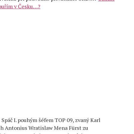
bouřím v Česku…?
l Spáč I. pouhým šéfem TOP 09, zvaný Karl
ch Antonius Wratislaw Mena Fürst zu