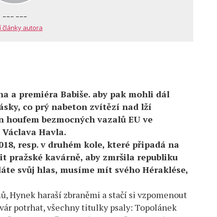
--- ---
í články autora
a a premiéra Babiše. aby pak mohli dál
ásky, co prý nabeton zvítězí nad lží
jen houfem bezmocných vazalů EU ve
Václava Havla.
2018, resp. v druhém kole, které připadá na
zit pražské kavárně, aby zmršila republiku
dáte svůj hlas, musíme mít svého Héraklése,
mů, Hynek haraší zbraněmi a stačí si vzpomenout
lvár potrhat, všechny titulky psaly: Topolánek