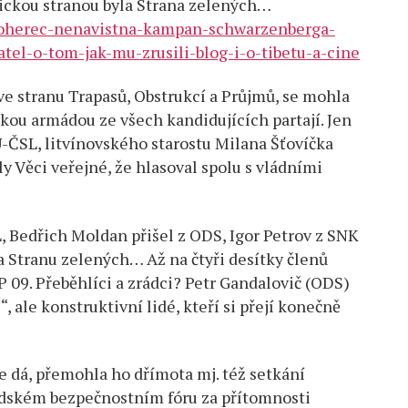
tickou stranou byla Strana zelených…
noherec-nenavistna-kampan-schwarzenberga-
tel-o-tom-jak-mu-zrusili-blog-i-o-tibetu-a-cine
e stranu Trapasů, Obstrukcí a Průjmů, se mohla
kou armádou ze všech kandidujících partají. Jen
-ČSL, litvínovského starostu Milana Šťovíčka
ly Věci veřejné, že hlasoval spolu s vládními
 Bedřich Moldan přišel z ODS, Igor Petrov z SNK
a Stranu zelených… Až na čtyři desítky členů
 09. Přeběhlíci a zrádci? Petr Gandalovič (ODS)
“, ale konstruktivní lidé, kteří si přejí konečně
 se dá, přemohla ho dřímota mj. též setkání
adském bezpečnostním fóru za přítomnosti