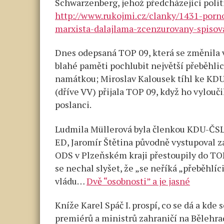
Schwarzenberg, jehož předcházející poli
http://www.rukojmi.cz/clanky/1431-por
marxista-dalajlama-zcenzurovany-spisova
Dnes odepsaná TOP 09, která se změnila v
blahé paměti pochlubit největší přeběhlic
namátkou; Miroslav Kalousek tíhl ke KDU
(dříve VV) přijala TOP 09, když ho vylouči
poslanci.
Ludmila Müllerová byla členkou KDU-ČSL,
ED, Jaromír Štětina původně vystupoval z
ODS v Plzeňském kraji přestoupily do TOP
se nechal slyšet, že „se neříká „přeběhlíci
vládu…
Dvě “osobnosti” a je jasné
Kníže Karel Spáč I. prospí, co se dá a kde
premiérů a ministrů zahraničí na Bělehr