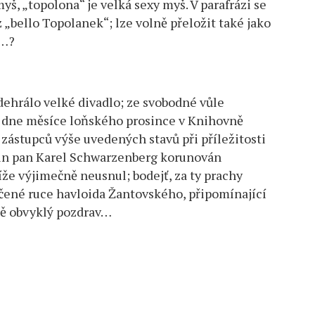
yš, „topolona“ je velká sexy myš. V parafrázi se
 „bello Topolanek“; lze volně přeložit také jako
l…?
dehrálo velké divadlo; ze svobodné vůle
o dne měsíce loňského prosince v Knihovně
zástupců výše uvedených stavů při příležitosti
in pan Karel Schwarzenberg korunován
že výjimečně neusnul; bodejť, za ty prachy
čené ruce havloida Žantovského, připomínající
ně obvyklý pozdrav…