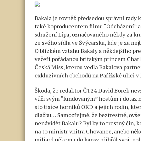
Bakala je rovněž předsedou správní rady k
také koproducentem filmu “Odcházení” a 
sdružení Lípa, označovaného někdy za kr
ze svého sídla ve Švýcarsku, kde je za ne
O blízkém vztahu Bakaly a někdejšího prezi
večeři pořádanou britským princem Charl
Česká Miss, kterou vedla Bakalova partne
exkluzivních obchodů na Pařížské ulici v
Škoda, že redaktor ČT24 David Borek nev
vůči svým “fundovaným” hostům i dotaz na
sto tisíce horníků OKD a jejich rodin, kt
dlažbu… Samozřejmě, že beztrestně, ovšem 
nenávidět Bakalu? Byl by to trestný čin, k
na to ministr vnitra Chovanec, anebo někde
miliard někomu do kapsy přihřál svoji po