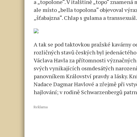
a „topolone“. V italštině „topo“ znamená m
ale místo „bella topolona“ objevoval výraz
„šťabajzna“. Chlap s gulama a transsexuá
A tak se pod taktovkou pražské kavárny o
rozličných stavů českých byl jedenáctéh
Václava Havla za přítomnosti význačných 
svých vynikajících osmdesátých narozen
panovníkem Království pravdy a lásky. Kní
Nadace Dagmar Havlové a zřejmě při vsty
hajlování; v rodině Schwarzenbergů patr
Reklama