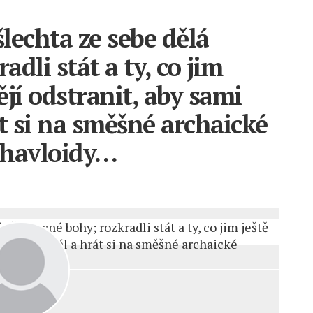
lechta ze sebe dělá
dli stát a ty, co jim
tějí odstranit, aby sami
t si na směšné archaické
 havloidy…