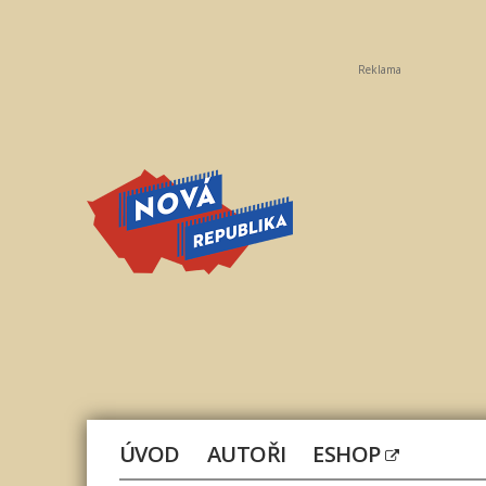
Reklama
Nová
republika
ÚVOD
AUTOŘI
ESHOP