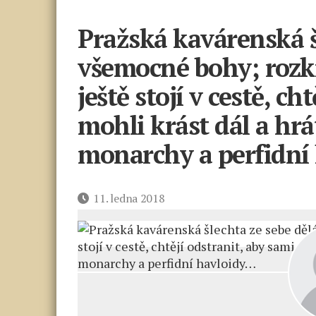
Pražská kavárenská š
všemocné bohy; rozkra
ještě stojí v cestě, ch
mohli krást dál a hrá
monarchy a perfidní
Datum
11. ledna 2018
příspěvku