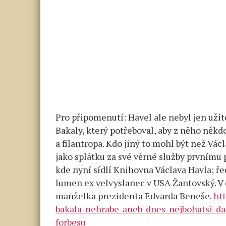
Pro připomenutí: Havel ale nebyl jen už
Bakaly, který potřeboval, aby z něho někd
a filantropa. Kdo jiný to mohl být než Vá
jako splátku za své věrné služby prvním
kde nyní sídlí Knihovna Václava Havla; ře
lumen ex velvyslanec v USA Žantovský. V
manželka prezidenta Edvarda Beneše.
ht
bakala-nehrabe-aneb-dnes-nejbohatsi-da
forbesu