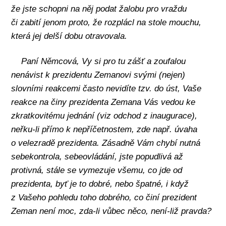
že jste schopni na něj podat žalobu pro vraždu
či zabití jenom proto, že rozplácl na stole mouchu,
která jej delší dobu otravovala.
Paní Němcová, Vy si pro tu zášť a zoufalou
nenávist k prezidentu Zemanovi svými (nejen)
slovními reakcemi často nevidíte tzv. do úst, Vaše
reakce na činy prezidenta Zemana Vás vedou ke
zkratkovitému jednání (viz odchod z inaugurace),
neřku-li přímo k nepříčetnostem, zde např. úvaha
o velezradě prezidenta. Zásadně Vám chybí nutná
sebekontrola, sebeovládání, jste popudlivá až
protivná, stále se vymezuje všemu, co jde od
prezidenta, byť je to dobré, nebo špatné, i když
z Vašeho pohledu toho dobrého, co činí prezident
Zeman není moc, zda-li vůbec něco, není-liž pravda?