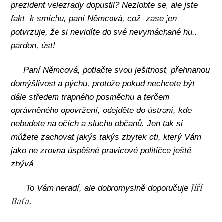
prezident velezrady dopustil? Nezlobte se, ale jste
fakt
k smíchu, paní Němcová, což
zase jen
potvrzuje, že si nevidíte do své nevymáchané hu..
pardon, úst!
Paní Němcová, potlačte svou ješitnost, přehnanou
domýšlivost a pýchu, protože pokud nechcete být
dále středem trapného posměchu a terčem
oprávněného opovržení, odejděte do ústraní, kde
nebudete na očích a sluchu občanů. Jen tak si
můžete zachovat jakýs takýs zbytek cti, který Vám
jako ne zrovna úspěšné pravicové političce ještě
zbývá.
Jiří
To Vám neradí, ale dobromyslně doporučuje
Baťa.