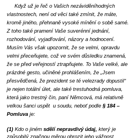
Když už je řeč o Vašich nezáviděníhodných
vlastnostech, není od věci také zmínit, že máte,
kromě jiného, přehnaně vysoké mínění o sobě samé.
Z toho také pramení Vaše suverénní jednání,
rozhodování, vyjadřování, názory a hodnocení.
Musím Vás však upozornit, že se velmi, opravdu
velmi přeceňujete, což ve svém důsledku znamená,
že se před veřejností ztrapňujete. To Vaše velké, ale
prázdné gesto, učiněné prohlášením, že „Jsem
přesvědčená, že prezident se té velezrady dopustil“
je nejen totální úlet, ale také trestuhodná pomluva,
která jako trestný čin, paní Němcová, má relativně
velkou šanci uspět
u soudu, neboť podle
§ 184 –
Pomluva
je:
(1)
Kdo o jiném
sdělí nepravdivý údaj,
který je
způsobilý značnou měrou ohrozit jeho vážnost