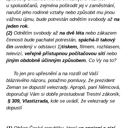
u spoluobčanů, zejména poškodit jej v zaměstnání,
narušit jeho rodinné vztahy nebo způsobit mu jinou
vážnou újmu, bude potrestán odnětím svobody až
na
jeden rok.
(2)
Odnětím svobody až
na dvě léta
nebo zákazem
činnosti bude pachatel potrestán,
spáchá-li takový
čin
uvedený v odstavci 1)
tiskem,
filmem, rozhlasem,
televizí,
veřejně přístupnou počítačovou sítí
nebo
jiným obdobně účinným způsobem.
Co Vy na to?
To jen pro upřesnění a na rozdíl od Vaší
bláznivého názoru, potažmo pomluvy, že prezident
Zeman se dopustil velezrady. Apropó, paní Němcová,
doporučuji Vám si dobře prostudovat Trestní zákoník,
§ 309,
Vlastizrada,
kde se uvádí, že velezrady se
dopustí
(1)
Občan České republiky, který
ve spojení s cizí