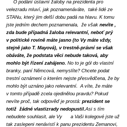
O podání ústavní žaloby na prezidenta pro
velezradu mluví, jak poznamenáváte,
také lidé ze
STANu, který jim delší dobu padá na hlavu. K tomu
jste jedním dechem poznamenala,
že však
nevíte ,
zda bude případná žaloba relevantní, neboť prý
v politické rovině máte jasno (to Vy máte vždy,
stejně jako T. Mayová), v trestně-právní se však
obáváte, že podstata věci nebude taková, aby
mohlo být řízení zahájeno.
No to je gól do vlastní
branky, paní Němcová, nemyslíte? Chcete podat
trestní oznámení o kterém nejste přesvědčena, že by
mohlo být uznáno jako relevantní.
A víte, že máte
v tomto případě zcela ojedinělou pravdu? Pokud
nevíte proč, tak odpověď je prostá:
prezident se
totiž
žádné vlastizrady nedopustil.
Asi s tím
nebudete souhlasit, ale Vy
a Vaši kolegové jste už
tak zaslepeni nenávistí k panu prezidentu Zemanovi,