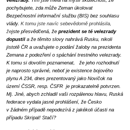
pochybujete, zda může Zeman úkolovat
Bezpečnostní informační službu (BIS) bez souhlasu
vlády.
K tomu jste navíc sebevědomě prohlásila,
že
jste přesvědčená, že
prezident se té velezrady
dopustil
a že těmito slovy nahrává Rusku, nikoli
jistotě ČR a uvažujete o podání žaloby na prezidenta
Zemana z podezření o spáchání trestného velezrady.
K tomu si dovolím poznamenat,
že jeho rozhodnutí
je naprosto správné, neboť je existence bojového
plynu A 234, dnes prezentovaný jako Novičok na
území ČSSR, resp. ČSFR
je prokazatelně potvrzen.
Mj. Jiné, abych zchladil vaši rozpálenou hlavu, Ruská
federace vydala jasné prohlášení,
že Česko
v žádném případě nepodezírá z jakékoli účasti na
případu Skripal! Stačí?