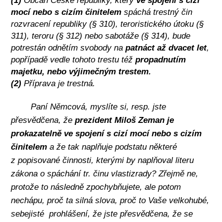
mocí nebo s cizím činitelem
spáchá trestný čin
rozvracení republiky (§ 310), teroristického útoku (§
311), teroru (§ 312) nebo sabotáže (§ 314), bude
potrestán odnětím svobody na
patnáct až dvacet let
,
popřípadě vedle tohoto trestu též
propadnutím
majetku, nebo výjimečným trestem.
(2)
Příprava je trestná.
Paní Němcová, myslíte si, resp. jste
přesvědčena, že
prezident Miloš Zeman je
prokazatelně ve spojení s cizí mocí nebo s cizím
činitelem
a že tak naplňuje podstatu některé
z popisované činnosti, kterými by naplňoval literu
zákona o spáchání tr. činu vlastizrady? Zřejmě ne,
protože to následně zpochybňujete, ale potom
nechápu, proč
ta silná slova, proč to Vaše velkohubé,
sebejisté
prohlášení, že jste přesvědčena, že se