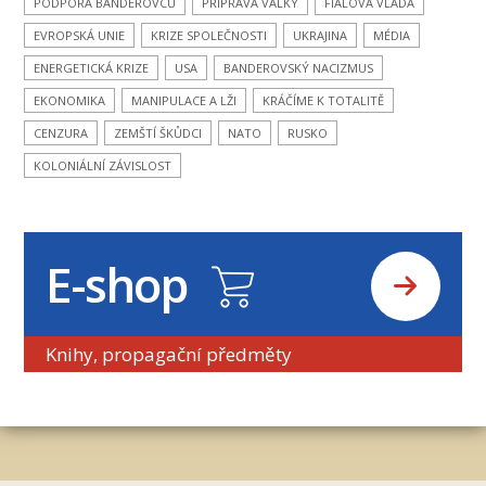
PODPORA BANDEROVCŮ
PŘÍPRAVA VÁLKY
FIALOVA VLÁDA
EVROPSKÁ UNIE
KRIZE SPOLEČNOSTI
UKRAJINA
MÉDIA
ENERGETICKÁ KRIZE
USA
BANDEROVSKÝ NACIZMUS
EKONOMIKA
MANIPULACE A LŽI
KRÁČÍME K TOTALITĚ
CENZURA
ZEMŠTÍ ŠKŮDCI
NATO
RUSKO
KOLONIÁLNÍ ZÁVISLOST
E-shop
Knihy, propagační předměty