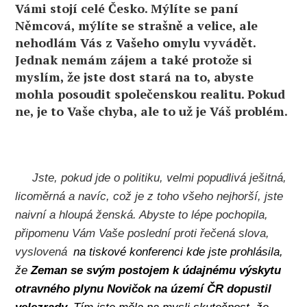
Vámi stojí celé Česko. Mýlíte se paní
Němcová, mýlíte se strašně a velice, ale
nehodlám Vás z Vašeho omylu vyvádět.
Jednak nemám zájem a také protože si
myslím, že jste dost stará na to, abyste
mohla posoudit společenskou realitu. Pokud
ne, je to Vaše chyba, ale to už je Váš problém.
Jste, pokud jde o politiku, velmi popudlivá ješitná,
licoměrná a navíc, což je z toho všeho nejhorší, jste
naivní a hloupá ženská. Abyste to lépe pochopila,
připomenu Vám Vaše poslední proti řečená slova,
vyslovená
na tiskové konferenci kde jste prohlásila,
že
Zeman se svým postojem k údajnému výskytu
otravného plynu Novičok na území ČR dopustil
velezrady.
Tím jste měla na mysli skutečnost, že