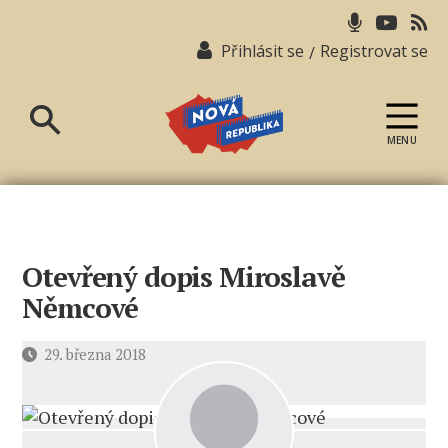
Přihlásit se
Registrovat se
/
MENU
Nová
republika
Otevřený dopis Miroslavě
Němcové
Datum
29. března 2018
příspěvku