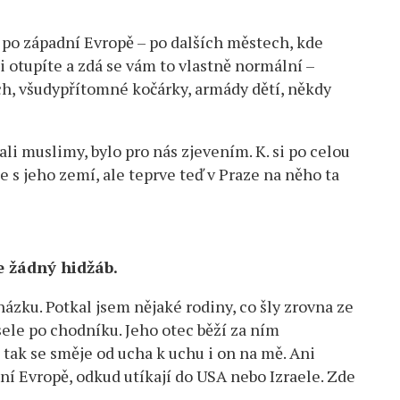
po západní Evropě – po dalších městech, kde
i otupíte a zdá se vám to vlastně normální –
ch, všudypřítomné kočárky, armády dětí, někdy
ali muslimy, bylo pro nás zjevením. K. si po celou
 s jeho zemí, ale teprve teď v Praze na něho ta
e žádný hidžáb.
ázku. Potkal jsem nějaké rodiny, co šly zrovna ze
ele po chodníku. Jeho otec běží za ním
, tak se směje od ucha k uchu i on na mě. Ani
ní Evropě, odkud utíkají do USA nebo Izraele. Zde