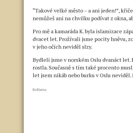
“Takové velké město – a ani jeden!”, křičel
nemůžeš ani na chvilku podívat z okna, ab
Pro mě a kamaráda K. byla islamizace zá
dvacet let. Prožívali jsme pocity hněvu, zo
v jeho očích neviděl slzy.
Bydleli jsme v norském Oslu dvanáct let
rostla. Současně s tím také procento mu
let jsem nikáb nebo burku v Oslu neviděl.
Reklama