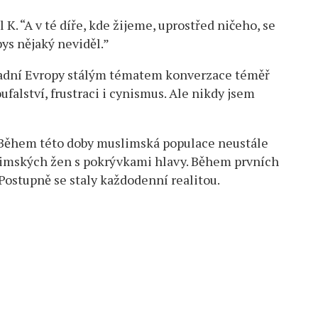
 K. “A v té díře, kde žijeme, uprostřed ničeho, se
ys nějaký neviděl.”
padní Evropy stálým tématem konverzace téměř
ufalství, frustraci i cynismus. Ale nikdy jsem
. Během této doby muslimská populace neustále
slimských žen s pokrývkami hlavy. Během prvních
 Postupně se staly každodenní realitou.