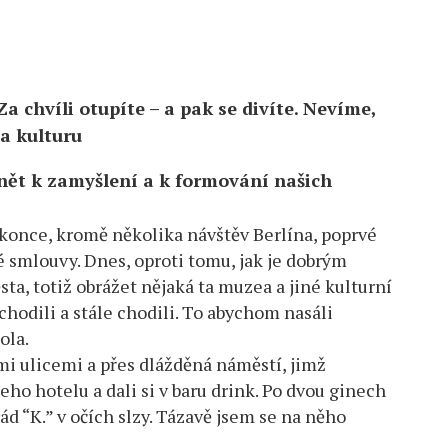
Za chvíli otupíte – a pak se divíte. Nevíme,
a kulturu
ět k zamyšlení a k formování našich
okonce, kromě několika návštěv Berlína, poprvé
ké smlouvy. Dnes, oproti tomu, jak je dobrým
a, totiž obrážet nějaká ta muzea a jiné kulturní
chodili a stále chodili. To abychom nasáli
ola.
i ulicemi a přes dlážděná náměstí, jimž
eho hotelu a dali si v baru drink. Po dvou ginech
d “K.” v očích slzy. Tázavě jsem se na něho