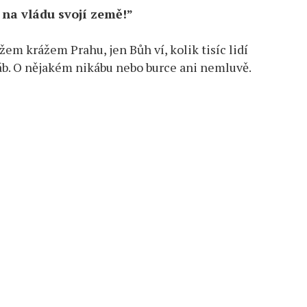
na vládu svojí země!”
řížem krážem Prahu, jen Bůh ví, kolik tisíc lidí
žáb. O nějakém nikábu nebo burce ani nemluvě.