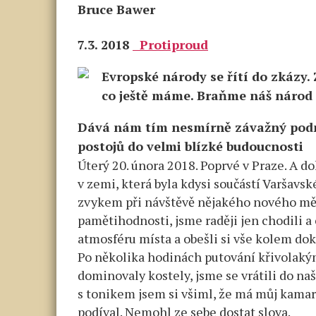
Bruce Bawer
7.3. 2018
Protiproud
Evropské národy se řítí do zkázy. 
co ještě máme. Braňme náš národ 
Dává nám tím nesmírně závažný podn
postojů do velmi blízké budoucnosti
Úterý 20. února 2018. Poprvé v Praze. A d
v zemi, která byla kdysi součástí Varšavs
zvykem při návštěvě nějakého nového měst
pamětihodnosti, jsme raději jen chodili a 
atmosféru místa a obešli si vše kolem dok
Po několika hodinách putování křivolakým
dominovaly kostely, jsme se vrátili do naš
s tonikem jsem si všiml, že má můj kamará
podíval. Nemohl ze sebe dostat slova.