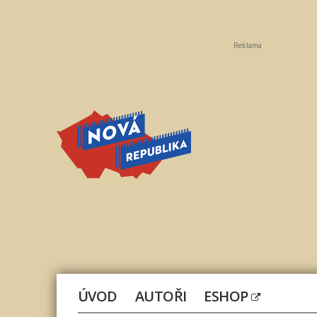
Reklama
Nová
republika
ÚVOD
AUTOŘI
ESHOP