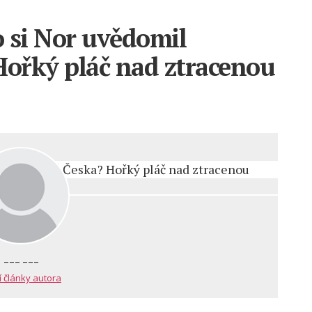
o si Nor uvědomil
Hořký pláč nad ztracenou
--- ---
í články autora