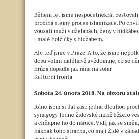
Během let jsme nespočetněkrát cestovali 
probíhá stejný proces islamizace. Po chvíl
vousatí muži v dželabách, ženy v hidžábe
i malé holčičky s hidžábem.
Ale teď jsme v Praze. A to, že jsme nepotk
dobu velmi naléhavě uvědomuje, co se děje
hrůza dopadla jak rána na solar.
Kulturní fronta
Sobota 24. února 2018. Na obzoru stál
Ráno jsem si dal zase jednu dlouhou proch
synagogy. Jedno židovské mrně běželo ves
a chňapne ho do náruče. Vidí, jak se směji
náznak toho strachu, co mají Židé v západ
jsou v bezpečí.