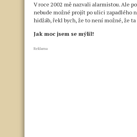
V roce 2002 mě nazvali alarmistou. Ale pok
nebude možné projít po ulici zapadlého no
hidžáb, řekl bych, že to není možné, že t
Jak moc jsem se mýlil!
Reklama