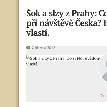
Šok a slzy z Prahy: C
při návštěvě Česka? 
vlastí.
Datum
7. března 2018
příspěvku
Dalš