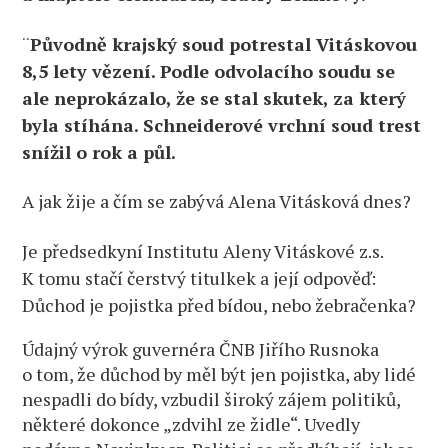
¨
Původně krajský soud potrestal Vitáskovou
8,5 lety vězení. Podle odvolacího soudu se
ale neprokázalo, že se stal skutek, za který
byla stíhána. Schneiderové vrchní soud trest
snížil o rok a půl.
A jak žije a čím se zabývá Alena Vitásková dnes?
Je předsedkyní Institutu Aleny Vitáskové z.s.
K tomu stačí čerstvý titulkek a její odpověď:
Důchod je pojistka před bídou, nebo žebračenka?
Údajný výrok guvernéra ČNB Jiřího Rusnoka
o tom, že důchod by měl být jen pojistka, aby lidé
nespadli do bídy, vzbudil široký zájem politiků,
některé dokonce „zdvihl ze židle“. Uvedly