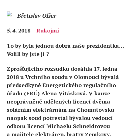
Břetislav Olšer
5. 4. 2018
Rukojmí
To by byla jednou dobrá naše prezidentka…
Volili by jste jí ?
Zprošťujícího rozsudku dosáhla 17. ledna
2018 u Vrchního soudu v Olomouci bývalá
předsedkyně Energetického regulačního
úřadu (ERÚ) Alena Vitásková. V kauze
neoprávněně udělených licencí dvěma
solárním elektrárnám na Chomutovsku
naopak soud potrestal bývalou vedoucí
odboru licencí Michaelu Schneidrovou
a majitele elektráren, bratry Zemkovy.