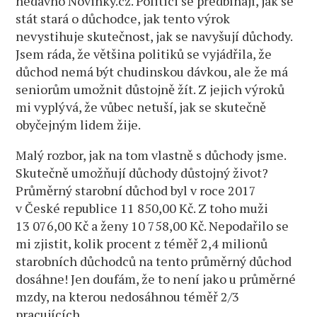
nedávno Novinky.cz. Politici se předbíhají, jak se
stát stará o důchodce, jak tento výrok
nevystihuje skutečnost, jak se navyšují důchody.
Jsem ráda, že většina politiků se vyjádřila, že
důchod nemá být chudinskou dávkou, ale že má
seniorům umožnit důstojně žít. Z jejich výroků
mi vyplývá, že vůbec netuší, jak se skutečně
obyčejným lidem žije.
Malý rozbor, jak na tom vlastně s důchody jsme.
Skutečně umožňují důchody důstojný život?
Průměrný starobní důchod byl v roce 2017
v České republice 11 850,00 Kč. Z toho muži
13 076,00 Kč a ženy 10 758,00 Kč. Nepodařilo se
mi zjistit, kolik procent z téměř 2,4 milionů
starobních důchodců na tento průměrný důchod
dosáhne! Jen doufám, že to není jako u průměrné
mzdy, na kterou nedosáhnou téměř 2/3
pracujících.