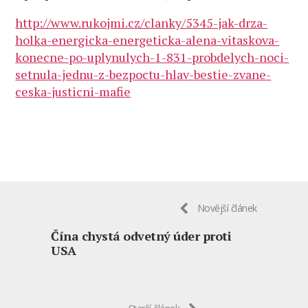
http://www.rukojmi.cz/clanky/5345-jak-drza-
holka-energicka-energeticka-alena-vitaskova-
konecne-po-uplynulych-1-831-probdelych-noci-
setnula-jednu-z-bezpoctu-hlav-bestie-zvane-
ceska-justicni-mafie
Novější článek
Čína chystá odvetný úder proti
USA