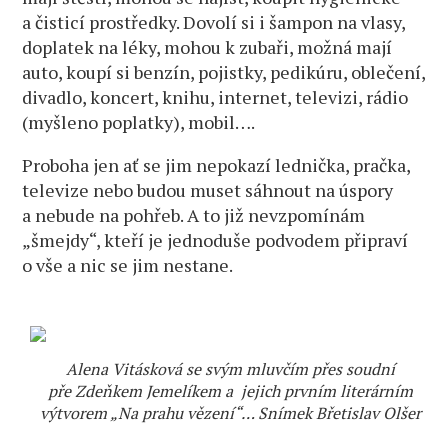
a čisticí prostředky. Dovolí si i šampon na vlasy,
doplatek na léky, mohou k zubaři, možná mají
auto, koupí si benzín, pojistky, pedikúru, oblečení,
divadlo, koncert, knihu, internet, televizi, rádio
(myšleno poplatky), mobil….
Proboha jen ať se jim nepokazí lednička, pračka,
televize nebo budou muset sáhnout na úspory
a nebude na pohřeb. A to již nevzpomínám
„šmejdy“, kteří je jednoduše podvodem připraví
o vše a nic se jim nestane.
Alena Vitásková se svým mluvčím přes soudní
pře Zdeňkem Jemelíkem a jejich prvním literárním
výtvorem „Na prahu vězení“… Snímek Břetislav Olšer