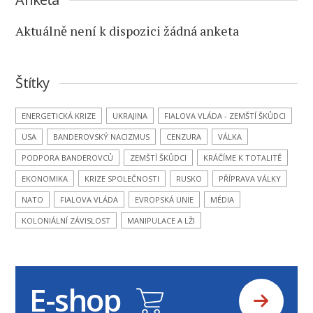
Aktuálně není k dispozici žádná anketa
Štítky
ENERGETICKÁ KRIZE
UKRAJINA
FIALOVA VLÁDA - ZEMŠTÍ ŠKŮDCI
USA
BANDEROVSKÝ NACIZMUS
CENZURA
VÁLKA
PODPORA BANDEROVCŮ
ZEMŠTÍ ŠKŮDCI
KRÁČÍME K TOTALITĚ
EKONOMIKA
KRIZE SPOLEČNOSTI
RUSKO
PŘÍPRAVA VÁLKY
NATO
FIALOVA VLÁDA
EVROPSKÁ UNIE
MÉDIA
KOLONIÁLNÍ ZÁVISLOST
MANIPULACE A LŽI
E-shop