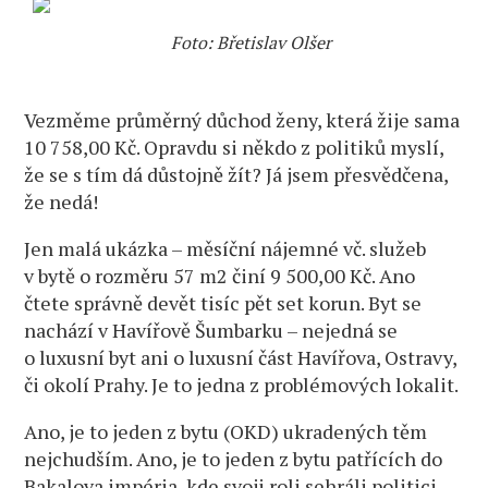
Foto: Břetislav Olšer
Vezměme průměrný důchod ženy, která žije sama
10 758,00 Kč. Opravdu si někdo z politiků myslí,
že se s tím dá důstojně žít? Já jsem přesvědčena,
že nedá!
Jen malá ukázka – měsíční nájemné vč. služeb
v bytě o rozměru 57 m2 činí 9 500,00 Kč. Ano
čtete správně devět tisíc pět set korun. Byt se
nachází v Havířově Šumbarku – nejedná se
o luxusní byt ani o luxusní část Havířova, Ostravy,
či okolí Prahy. Je to jedna z problémových lokalit.
Ano, je to jeden z bytu (OKD) ukradených těm
nejchudším. Ano, je to jeden z bytu patřících do
Bakalova impéria, kde svoji roli sehráli politici,