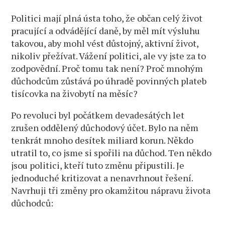
Politici mají plná ústa toho, že občan celý život
pracující a odvádějící daně, by měl mít výsluhu
takovou, aby mohl vést důstojný, aktivní život,
nikoliv přežívat. Vážení politici, ale vy jste za to
zodpovědní. Proč tomu tak není? Proč mnohým
důchodcům zůstává po úhradě povinných plateb
tisícovka na živobytí na měsíc?
Po revoluci byl počátkem devadesátých let
zrušen oddělený důchodový účet. Bylo na něm
tenkrát mnoho desítek miliard korun. Někdo
utratil to, co jsme si spořili na důchod. Ten někdo
jsou politici, kteří tuto změnu připustili. Je
jednoduché kritizovat a nenavrhnout řešení.
Navrhuji tři změny pro okamžitou nápravu života
důchodců: