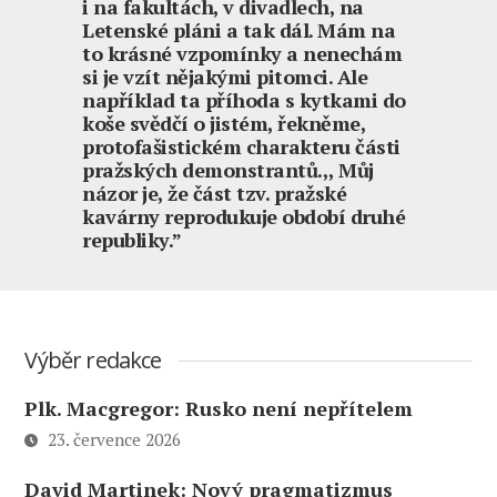
i na fakultách, v divadlech, na
Letenské pláni a tak dál. Mám na
to krásné vzpomínky a nenechám
si je vzít nějakými pitomci. Ale
například ta příhoda s kytkami do
koše svědčí o jistém, řekněme,
protofašistickém charakteru části
pražských demonstrantů.,, Můj
názor je, že část tzv. pražské
kavárny reprodukuje období druhé
republiky.”
Výběr redakce
Plk. Macgregor: Rusko není nepřítelem
23. července 2026
David Martinek: Nový pragmatizmus