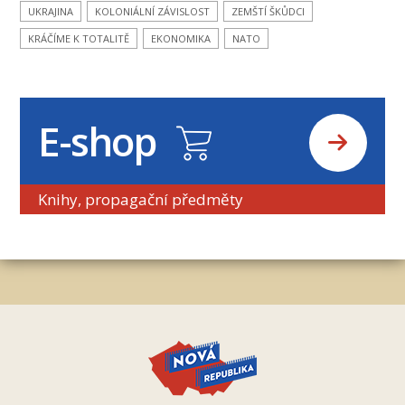
UKRAJINA
KOLONIÁLNÍ ZÁVISLOST
ZEMŠTÍ ŠKŮDCI
KRÁČÍME K TOTALITĚ
EKONOMIKA
NATO
E-shop
Knihy, propagační předměty