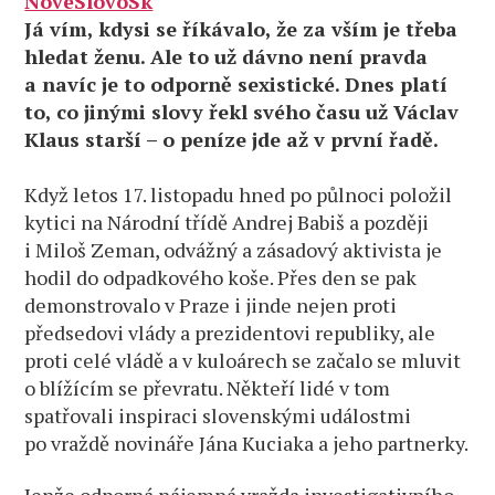
NovéSlovoSk
Já vím, kdysi se říkávalo, že za vším je třeba
hledat ženu. Ale to už dávno není pravda
a navíc je to odporně sexistické. Dnes platí
to, co jinými slovy řekl svého času už Václav
Klaus starší – o peníze jde až v první řadě.
Když letos 17. listopadu hned po půlnoci položil
kytici na Národní třídě Andrej Babiš a později
i Miloš Zeman, odvážný a zásadový aktivista je
hodil do odpadkového koše. Přes den se pak
demonstrovalo v Praze i jinde nejen proti
předsedovi vlády a prezidentovi republiky, ale
proti celé vládě a v kuloárech se začalo se mluvit
o blížícím se převratu. Někteří lidé v tom
spatřovali inspiraci slovenskými událostmi
po vraždě novináře Jána Kuciaka a jeho partnerky.