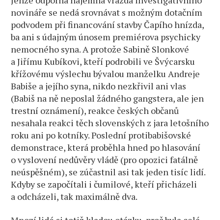
Jenže odporná nájemná vražda investigativního
novináře se nedá srovnávat s možným dotačním
podvodem při financování stavby Čapího hnízda,
ba ani s údajným únosem premiérova psychicky
nemocného syna. A protože Sabině Slonkové
a Jiřímu Kubíkovi, kteří podrobili ve Švýcarsku
křížovému výslechu bývalou manželku Andreje
Babiše a jejího syna, nikdo nezkřivil ani vlas
(Babiš na ně neposlal žádného gangstera, ale jen
trestní oznámení), reakce českých občanů
nesahala reakci těch slovenských z jara letošního
roku ani po kotníky. Poslední protibabišovské
demonstrace, která proběhla hned po hlasování
o vyslovení nedůvěry vládě (pro opozici fatálně
neúspěšném), se zúčastnil asi tak jeden tisíc lidí.
Kdyby se započítali i čumilové, kteří přicházeli
a odcházeli, tak maximálně dva.
Mnozí lidé si totiž kladou otázku, proč byla celá