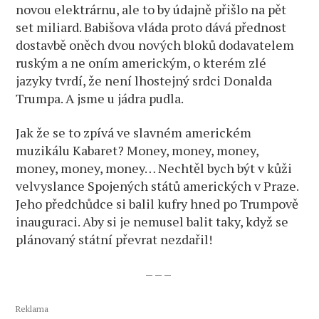
novou elektrárnu, ale to by údajně přišlo na pět
set miliard. Babišova vláda proto dává přednost
dostavbě oněch dvou nových bloků dodavatelem
ruským a ne oním americkým, o kterém zlé
jazyky tvrdí, že není lhostejný srdci Donalda
Trumpa. A jsme u jádra pudla.
Jak že se to zpívá ve slavném americkém
muzikálu Kabaret? Money, money, money,
money, money, money… Nechtěl bych být v kůži
velvyslance Spojených států amerických v Praze.
Jeho předchůdce si balil kufry hned po Trumpově
inauguraci. Aby si je nemusel balit taky, když se
plánovaný státní převrat nezdařil!
– – –
Reklama