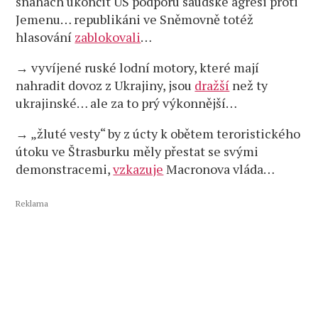
snahách ukončit US podporu saúdské agresi proti
Jemenu… republikáni ve Sněmovně totéž
hlasování
zablokovali
…
→ vyvíjené ruské lodní motory, které mají
nahradit dovoz z Ukrajiny, jsou
dražší
než ty
ukrajinské… ale za to prý výkonnější…
→ „žluté vesty“ by z úcty k obětem teroristického
útoku ve Štrasburku měly přestat se svými
demonstracemi,
vzkazuje
Macronova vláda…
Reklama