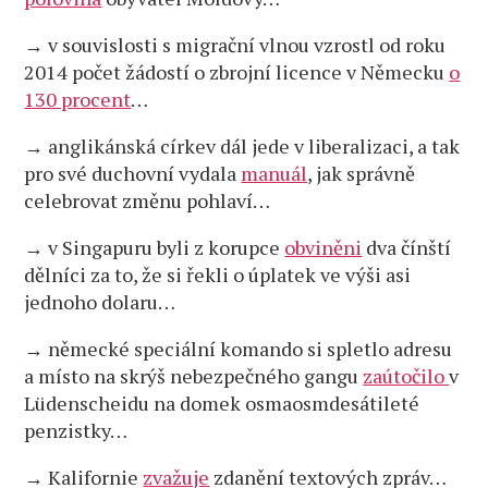
→ v souvislosti s migrační vlnou vzrostl od roku
2014 počet žádostí o zbrojní licence v Německu
o
130 procent
…
→ anglikánská církev dál jede v liberalizaci, a tak
pro své duchovní vydala
manuál
, jak správně
celebrovat změnu pohlaví…
→ v Singapuru byli z korupce
obviněni
dva čínští
dělníci za to, že si řekli o úplatek ve výši asi
jednoho dolaru…
→ německé speciální komando si spletlo adresu
a místo na skrýš nebezpečného gangu
zaútočilo
v
Lüdenscheidu na domek osmaosmdesátileté
penzistky…
→ Kalifornie
zvažuje
zdanění textových zpráv…