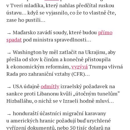
v Tveri mladíka, který nahlas předčítal ruskou
ústavu… když se vyjasnilo, co že to vlastně čte,
zase ho pustili…
→ Maďarsko zavádí soudy, které budou
přímo
spadat
pod ministra spravedlnosti…
→ Washington by měl zatlačit na Ukrajinu, aby
přešla od slov k činům a konečně přistoupila
k ekonomickým reformám,
vyzývá
Trumpa vlivná
Rada pro zahraniční vztahy (CFR)…
→ USA údajně
odmítly
izraelský požadavek na
sankce proti Libanonu kvůli „útočným tunelům“
Hizballáhu, o nichž se v Izraeli hodně mluví…
→ honduraští účastníci migrační karavany
u amerických hranic požadují buď urychlené
vyřízení dokumentů, nebo 50 tisíc dolarů na