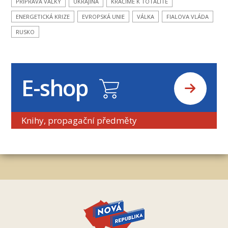
PŘÍPRAVA VÁLKY
UKRAJINA
KRÁČÍME K TOTALITĚ
ENERGETICKÁ KRIZE
EVROPSKÁ UNIE
VÁLKA
FIALOVA VLÁDA
RUSKO
E-shop
Knihy, propagační předměty