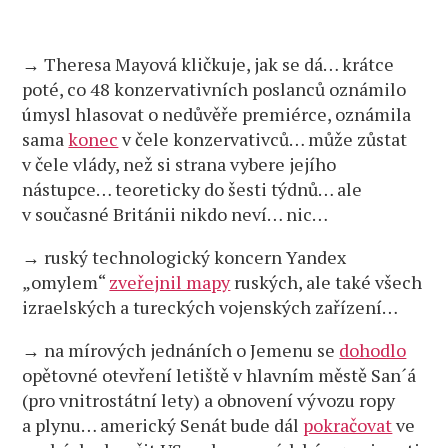
→ Theresa Mayová kličkuje, jak se dá… krátce
poté, co 48 konzervativních poslanců oznámilo
úmysl hlasovat o nedůvěře premiérce, oznámila
sama
konec
v čele konzervativců… může zůstat
v čele vlády, než si strana vybere jejího
nástupce… teoreticky do šesti týdnů… ale
v současné Británii nikdo neví… nic…
→ ruský technologický koncern Yandex
„omylem“
zveřejnil mapy
ruských, ale také všech
izraelských a tureckých vojenských zařízení…
→ na mírových jednáních o Jemenu se
dohodlo
opětovné otevření letiště v hlavním městě San´á
(pro vnitrostátní lety) a obnovení vývozu ropy
a plynu… americký Senát bude dál
pokračovat
ve