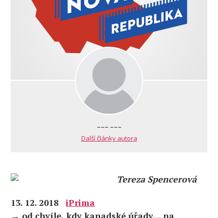
--- ---
Další články autora
Tereza Spencerová
13. 12. 2018
iPrima
→ od chvíle, kdy kanadské úřady… na