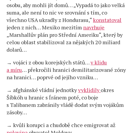
osobu, aby mohli jít domů… „Vypadá to jako velká
suma, ale není to nic ve srovnání s tím, co
všechno USA ukradly z Hondurasu,“
konstatoval
jeden z nich… Mexiko mezitím
navrhuje
„Marshallův plán pro Střední Ameriku“, který by
celou oblast stabilizoval za nějakých 20 miliard
dolarů…
→ vojáci z obou korejských států…
v klidu
a míru
… překročili hranici demilitarizované zóny
na hranici… poprvé od jejího vzniku…
→ afghánské vládní jednotky
vyklidily
okres
Šíbkóh u hranic s Íránem poté, co boje
s Talibanem zabránily vládě dodat svým vojákům
zásoby…
→ kvůli korupci a chudobě chce emigrovat až
polovina
obyvatel Moldovy…