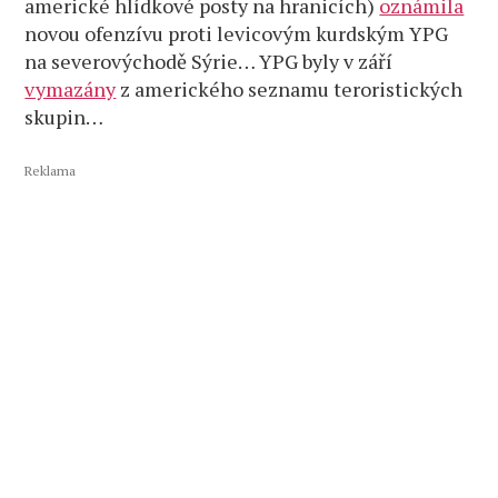
americké hlídkové posty na hranicích)
oznámila
novou ofenzívu proti levicovým kurdským YPG
na severovýchodě Sýrie… YPG byly v září
vymazány
z amerického seznamu teroristických
skupin…
Reklama