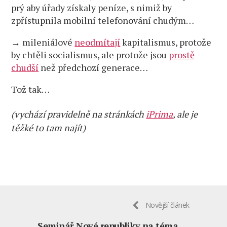
prý aby úřady získaly peníze, s nimiž by
zpřístupnila mobilní telefonování chudým…
→ mileniálové
neodmítají
kapitalismus, protože
by chtěli socialismus, ale protože jsou
prostě
chudší
než předchozí generace…
Tož tak…
(vychází pravidelně na stránkách
iPrima
, ale je
těžké to tam najít)
Novější článek
Seminář Nové republiky na téma