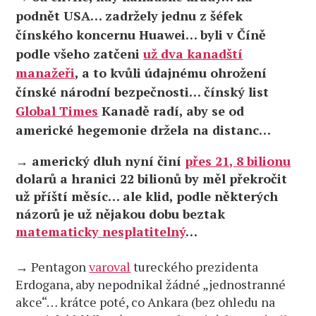
podnět USA… zadržely jednu z šéfek
čínského koncernu Huawei… byli v Číně
podle všeho zatčeni
už dva kanadští
manažeři
, a to kvůli údajnému ohrožení
čínské národní bezpečnosti… čínský list
Global Times
Kanadě radí, aby se od
americké hegemonie držela na distanc…
→ americký dluh nyní činí
přes 21, 8 bilionu
dolarů a hranici 22 bilionů by měl překročit
už příští měsíc… ale klid, podle některých
názorů je už nějakou dobu beztak
matematicky nesplatitelný
…
→ Pentagon
varoval
tureckého prezidenta
Erdogana, aby nepodnikal žádné „jednostranné
akce“… krátce poté, co Ankara (bez ohledu na