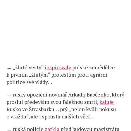
→ „žluté vesty“
inspirovaly
polské zemědělce
k prvním „žlutým“ protestům proti agrární
politice své vlády…
→ ruský opoziční novinář Arkadij Babčenko, který
proslul především svou falešnou smrtí,
žaluje
Rusko ve Štrasburku… prý „nejen kvůli pokusu
o vraždu“, ale i spoustu dalších věcí…
→ ruská policie
zatkla
před budovou magistrátu