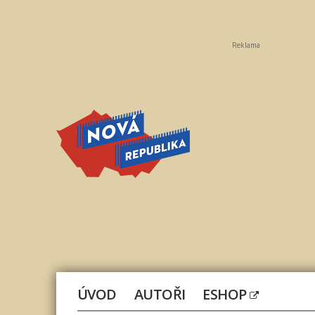
Reklama
Nová
republika
ÚVOD
AUTOŘI
ESHOP