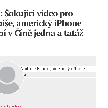
 Šokující video pro
biše, americký iPhone
í v Číně jedna a tatáž
--- ---
í články autora