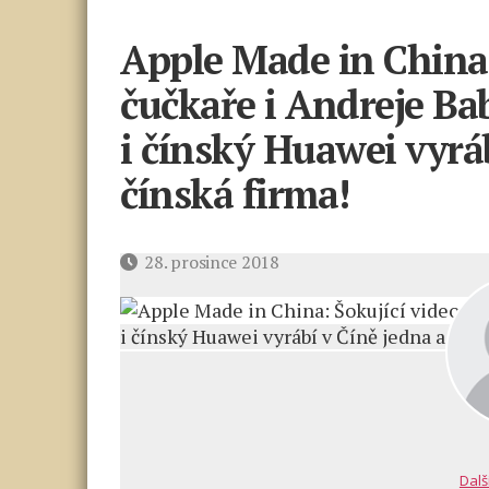
Apple Made in China:
čučkaře i Andreje Ba
i čínský Huawei vyráb
čínská firma!
Datum
28. prosince 2018
příspěvku
Dalš