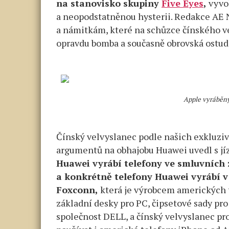
na stanovisko skupiny
Five Eyes
,
vyvol
a neopodstatněnou hysterii. Redakce AE 
a námitkám, které na schůzce čínského ve
opravdu bomba a současně obrovská ostud
Apple vyráběný
Čínský velvyslanec podle našich exkluziv
argumentů na obhajobu Huawei uvedl s jí
Huawei vyrábí telefony ve smluvních
a konkrétně telefony Huawei vyrábí v
Foxconn,
která je výrobcem amerických t
základní desky pro PC, čipsetové sady pr
společnost DELL, a čínský velvyslanec prot