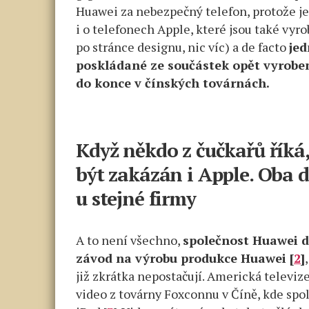
Huawei za nebezpečný telefon, protože je
i o telefonech Apple, které jsou také vyr
po stránce designu, nic víc) a de facto
jed
poskládané ze součástek opět vyrobe
do konce v čínských továrnách.
Když někdo z čučkařů říká
být zakázán i Apple. Oba d
u stejné firmy
A to není všechno,
společnost Huawei d
závod na výrobu produkce Huawei [
2
]
již zkrátka nepostačují. Americká televiz
video z továrny Foxconnu v Číně, kde spo