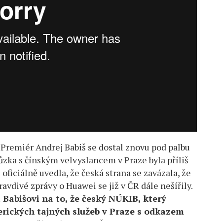
Premiér Andrej Babiš se dostal znovu pod palbu
hůzka s čínským velvyslancem v Praze byla příliš
 oficiálně uvedla, že česká strana se zavázala, že
avdivé zprávy o Huawei se již v ČR dále nešířily.
 Babišovi na to, že český NÚKIB, který
rických tajných služeb v Praze s odkazem