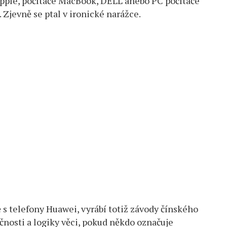
Apple, počítače MacBook, DELL anebo PC počítače
Zjevně se ptal v ironické narážce.
 s telefony Huawei, vyrábí totiž závody čínského
čnosti a logiky věci, pokud někdo označuje