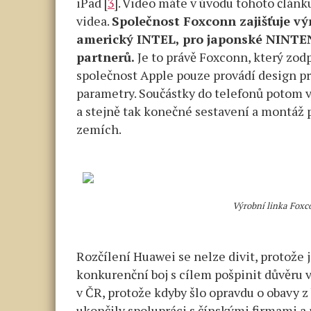
iPad [
3
]. Video máte v úvodu tohoto článku
videa.
Společnost Foxconn zajišťuje vý
americký INTEL, pro japonské NINTEN
partnerů.
Je to právě Foxconn, který zod
společnost Apple pouze provádí design pro
parametry. Součástky do telefonů potom v
a stejně tak konečné sestavení a montáž 
zemích.
Výrobní linka Foxc
Rozčílení Huawei se nelze divit, protože j
konkurenční boj s cílem pošpinit důvěru v
v ČR, protože kdyby šlo opravdu o obavy 
ukončily spolupráci s čínskými firmami 