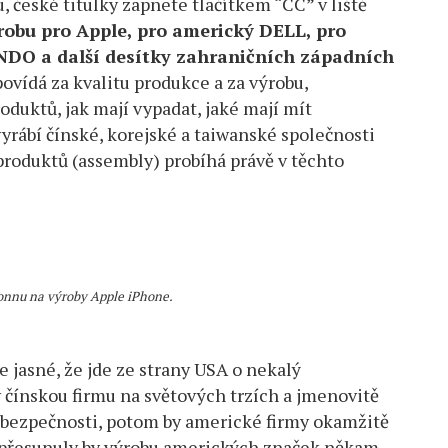
, české titulky zapnete tlačítkem “CC” v liště
robu pro Apple, pro americký DELL, pro
DO a další desítky zahraničních západních
povídá za kvalitu produkce a za výrobu,
duktů, jak mají vypadat, jaké mají mít
yrábí čínské, korejské a taiwanské společnosti
produktů (assembly) probíhá právě v těchto
onnu na výroby Apple iPhone.
e jasné, že jde ze strany USA o nekalý
 čínskou firmu na světových trzích a jmenovitě
z bezpečnosti, potom by americké firmy okamžitě
a přesunuly by výrobu amerických značek někam