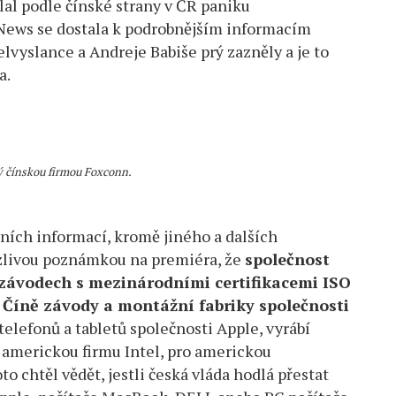
al podle čínské strany v ČR paniku
News se dostala k podrobnějším informacím
lvyslance a Andreje Babiše prý zazněly a je to
a.
 čínskou firmou Foxconn.
ních informací, kromě jiného a dalších
zlivou poznámkou na premiéra, že
společnost
 závodech s mezinárodními certifikacemi ISO
 Číně závody a montážní fabriky společnosti
elefonů a tabletů společnosti Apple, vyrábí
o americkou firmu Intel, pro americkou
o chtěl vědět, jestli česká vláda hodlá přestat