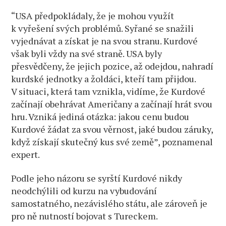
“USA předpokládaly, že je mohou využít
k vyřešení svých problémů. Syřané se snažili
vyjednávat a získat je na svou stranu. Kurdové
však byli vždy na své straně. USA byly
přesvědčeny, že jejich pozice, až odejdou, nahradí
kurdské jednotky a žoldáci, kteří tam přijdou.
V situaci, která tam vznikla, vidíme, že Kurdové
začínají obehrávat Američany a začínají hrát svou
hru. Vzniká jediná otázka: jakou cenu budou
Kurdové žádat za svou věrnost, jaké budou záruky,
když získají skutečný kus své země”, poznamenal
expert.
Podle jeho názoru se syrští Kurdové nikdy
neodchýlili od kurzu na vybudování
samostatného, nezávislého státu, ale zároveň je
pro ně nutností bojovat s Tureckem.