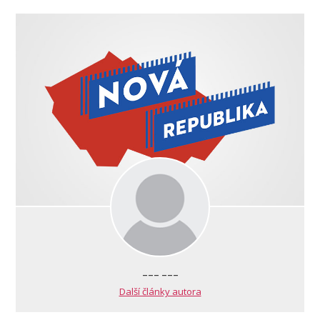
--- ---
Další články autora