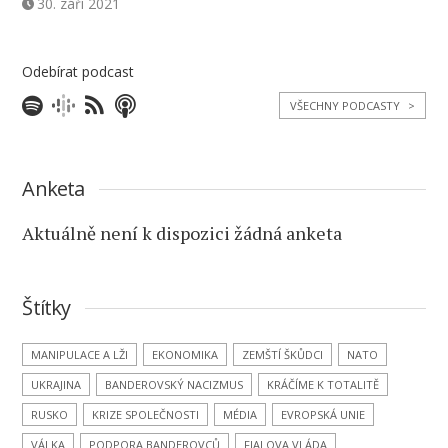
30. září 2021
Odebírat podcast
VŠECHNY PODCASTY
>
Anketa
Aktuálně není k dispozici žádná anketa
Štítky
MANIPULACE A LŽI
EKONOMIKA
ZEMŠTÍ ŠKŮDCI
NATO
UKRAJINA
BANDEROVSKÝ NACIZMUS
KRÁČÍME K TOTALITĚ
RUSKO
KRIZE SPOLEČNOSTI
MÉDIA
EVROPSKÁ UNIE
VÁLKA
PODPORA BANDEROVCŮ
FIALOVA VLÁDA