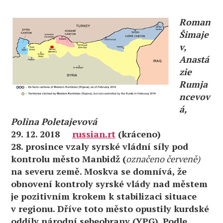
Roman
Šimaje
v,
Anastá
zie
Rumja
ncevov
á,
Polina Poletajevová
29. 12. 2018
russian.rt
(kráceno)
28. prosince vzaly syrské vládní síly pod
kontrolu město Manbidž (
označeno červeně)
na severu země. Moskva se domnívá, že
obnovení kontroly syrské vlády nad městem
je pozitivním krokem k stabilizaci situace
v regionu. Dříve toto město opustily kurdské
oddíly národní sebeobrany (YPG). Podle