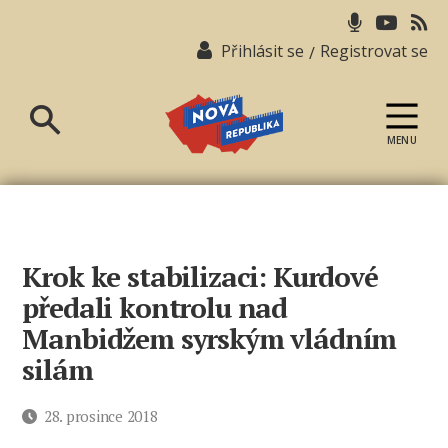
Přihlásit se
Registrovat se
/
MENU
Nová
republika
Krok ke stabilizaci: Kurdové
předali kontrolu nad
Manbidžem syrským vládním
silám
Datum
28. prosince 2018
příspěvku