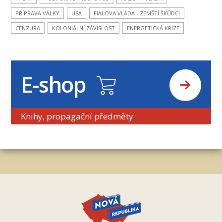
PŘÍPRAVA VÁLKY
USA
FIALOVA VLÁDA - ZEMŠTÍ ŠKŮDCI
CENZURA
KOLONIÁLNÍ ZÁVISLOST
ENERGETICKÁ KRIZE
E-shop
Knihy, propagační předměty