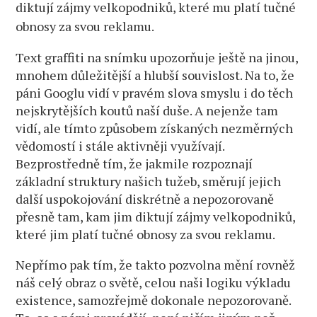
diktují zájmy velkopodniků, které mu platí tučné
obnosy za svou reklamu.
Text graffiti na snímku upozorňuje ještě na jinou,
mnohem důležitější a hlubší souvislost. Na to, že
páni Googlu vidí v pravém slova smyslu i do těch
nejskrytějších koutů naší duše. A nejenže tam
vidí, ale tímto způsobem získaných nezměrných
vědomostí i stále aktivněji využívají.
Bezprostředně tím, že jakmile rozpoznají
základní struktury našich tužeb, směrují jejich
další uspokojování diskrétně a nepozorovaně
přesně tam, kam jim diktují zájmy velkopodniků,
které jim platí tučné obnosy za svou reklamu.
Nepřímo pak tím, že takto pozvolna mění rovněž
náš celý obraz o světě, celou naši logiku výkladu
existence, samozřejmě dokonale nepozorovaně.