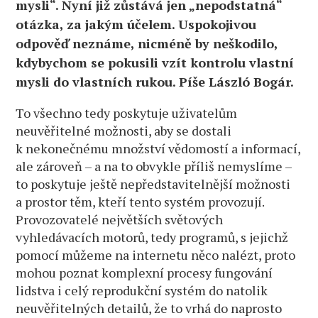
mysli“. Nyní již zůstává jen „nepodstatná“
otázka, za jakým účelem. Uspokojivou
odpověď neznáme, nicméně by neškodilo,
kdybychom se pokusili vzít kontrolu vlastní
mysli do vlastních rukou. Píše László Bogár.
To všechno tedy poskytuje uživatelům
neuvěřitelné možnosti, aby se dostali
k nekonečnému množství vědomostí a informací,
ale zároveň – a na to obvykle příliš nemyslíme –
to poskytuje ještě nepředstavitelnější možnosti
a prostor těm, kteří tento systém provozují.
Provozovatelé největších světových
vyhledávacích motorů, tedy programů, s jejichž
pomocí můžeme na internetu něco nalézt, proto
mohou poznat komplexní procesy fungování
lidstva i celý reprodukční systém do natolik
neuvěřitelných detailů, že to vrhá do naprosto