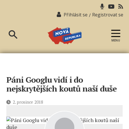
Přihlásit se
Registrovat se
/
MENU
Nová
republika
Páni Googlu vidí i do
nejskrytějších koutů naší duše
Datum
2. prosince 2018
příspěvku