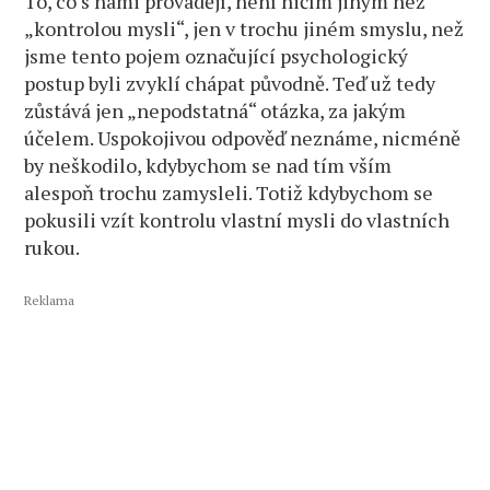
To, co s námi provádějí, není ničím jiným než
„kontrolou mysli“, jen v trochu jiném smyslu, než
jsme tento pojem označující psychologický
postup byli zvyklí chápat původně. Teď už tedy
zůstává jen „nepodstatná“ otázka, za jakým
účelem. Uspokojivou odpověď neznáme, nicméně
by neškodilo, kdybychom se nad tím vším
alespoň trochu zamysleli. Totiž kdybychom se
pokusili vzít kontrolu vlastní mysli do vlastních
rukou.
Reklama