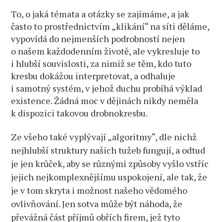
To, o jaká témata a otázky se zajímáme, a jak
často to prostřednictvím „klikání“ na síti děláme,
vypovídá do nejmenších podrobností nejen
o našem každodenním životě, ale vykresluje to
i hlubší souvislosti, za nimiž se těm, kdo tuto
kresbu dokážou interpretovat, a odhaluje
i samotný systém, v jehož duchu probíhá výklad
existence. Žádná moc v dějinách nikdy neměla
k dispozici takovou drobnokresbu.
Ze všeho také vyplývají „algoritmy“, dle nichž
nejhlubší struktury našich tužeb fungují, a odtud
je jen krůček, aby se různými způsoby vyšlo vstříc
jejich nejkomplexnějšímu uspokojení, ale tak, že
je v tom skryta i možnost našeho vědomého
ovlivňování. Jen sotva může být náhoda, že
převážná část příjmů obřích firem, jež tyto