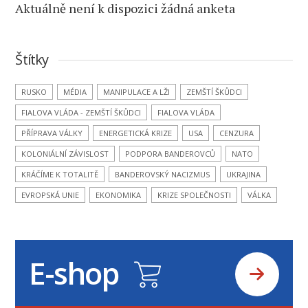
Aktuálně není k dispozici žádná anketa
Štítky
RUSKO
MÉDIA
MANIPULACE A LŽI
ZEMŠTÍ ŠKŮDCI
FIALOVA VLÁDA - ZEMŠTÍ ŠKŮDCI
FIALOVA VLÁDA
PŘÍPRAVA VÁLKY
ENERGETICKÁ KRIZE
USA
CENZURA
KOLONIÁLNÍ ZÁVISLOST
PODPORA BANDEROVCŮ
NATO
KRÁČÍME K TOTALITĚ
BANDEROVSKÝ NACIZMUS
UKRAJINA
EVROPSKÁ UNIE
EKONOMIKA
KRIZE SPOLEČNOSTI
VÁLKA
E-shop