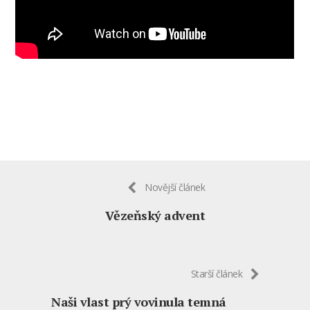
Novější článek
Vězeňský advent
Starší článek
Naši vlast prý vovinula temná