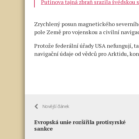
Putinova tajná zbraň srazila švédskou 
Zrychlený posun magnetického severníh
pole Země pro vojenskou a civilní naviga
Protože federální úřady USA nefungují, t
navigační údaje od vědců pro Arktidu, kon
Novější článek
Evropská unie rozšířila protisyrské
sankce