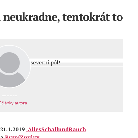
 neukradne, tentokrát to
--- ---
í články autora
21.1.2019
AllesSchallundRauch
a
PrvníZprávy