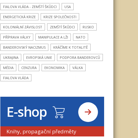
FIALOVA VLÁDA - ZEMŠTÍ ŠKŮDCI
USA
ENERGETICKÁ KRIZE
KRIZE SPOLEČNOSTI
KOLONIÁLNÍ ZÁVISLOST
ZEMŠTÍ ŠKŮDCI
RUSKO
PŘÍPRAVA VÁLKY
MANIPULACE A LŽI
NATO
BANDEROVSKÝ NACIZMUS
KRÁČÍME K TOTALITĚ
UKRAJINA
EVROPSKÁ UNIE
PODPORA BANDEROVCŮ
MÉDIA
CENZURA
EKONOMIKA
VÁLKA
FIALOVA VLÁDA
E-shop
Knihy, propagační předměty