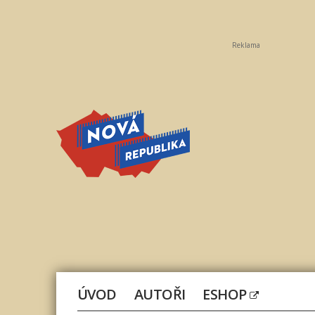
Reklama
Nová
republika
ÚVOD
AUTOŘI
ESHOP