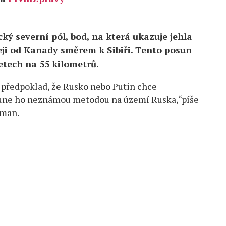
cký severní pól, bod, na která ukazuje jehla
eji od Kanady směrem k Sibiři. Tento posun
letech na 55 kilometrů.
e předpoklad, že Rusko nebo Putin chce
sune ho neznámou metodou na území Ruska,“píše
eman.