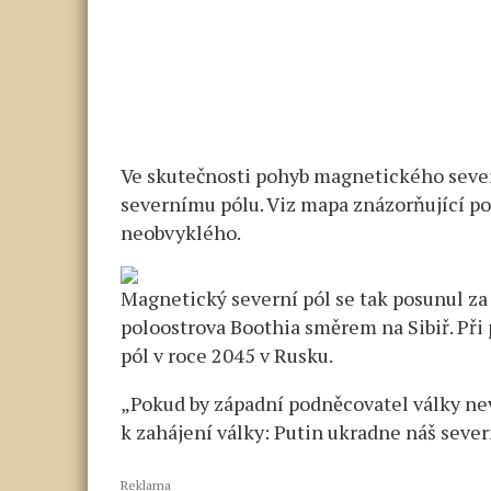
Ve skutečnosti pohyb magnetického sever
severnímu pólu. Viz mapa znázorňující po
neobvyklého.
Magnetický severní pól se tak posunul za
poloostrova Boothia směrem na Sibiř. Při
pól v roce 2045 v Rusku.
„Pokud by západní podněcovatel války nev
k zahájení války: Putin ukradne náš sever
Reklama