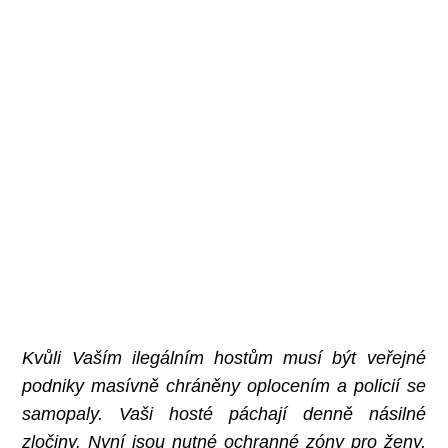
Kvůli Vaším ilegálním hostům musí být veřejné
podniky masívně chráněny oplocením a policií se
samopaly. Vaši hosté páchají denně násilné
zločiny.
Nyní jsou nutné ochranné zóny pro ženy,