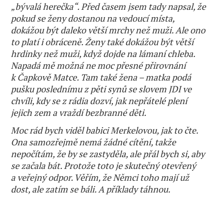
„bývalá herečka“. Před časem jsem tady napsal, že
pokud se ženy dostanou na vedoucí místa,
dokážou být daleko větší mrchy než muži. Ale ono
to platí i obráceně. Ženy také dokážou být větší
hrdinky než muži, když dojde na lámaní chleba.
Napadá mě možná ne moc přesné přirovnání
k Čapkově Matce. Tam také žena – matka podá
pušku poslednímu z pěti synů se slovem JDI ve
chvíli, kdy se z rádia dozví, jak nepřátelé plení
jejich zem a vraždí bezbranné děti.
Moc rád bych viděl babici Merkelovou, jak to čte.
Ona samozřejmě nemá žádné cítění, takže
nepočítám, že by se zastyděla, ale přál bych si, aby
se začala bát. Protože toto je skutečný otevřený
a veřejný odpor. Věřím, že Němci toho mají už
dost, ale zatím se báli. A příklady táhnou.