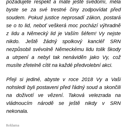
požadujete respekt a máte ještě svědomí, měla
byste se za své trestné činy zodpovídat před
soudem. Pokud justice neprosadí zákon, postará
se o to lid, neboť veškerá moc pochází výhradně
z lidu a Německý lid je Vaším šéfem! Vy nejste
nikdo. Ještě žádný spolkový kancléř SRN
nezpůsobil svévolně Německému lidu tolik škody
a utrpení a nebyl tak nenáviděn jako Vy, což
musíte zřetelně cítit na každé předvolební akci.
Přeji si jediné, abyste v roce 2018 Vy a Vaši
nohsledi byli postaveni před řádný soud a skončili
na doživotí ve vězení. Taková velezrada na
vládnoucím národě se ještě nikdy v SRN
nekonala.
Reklama