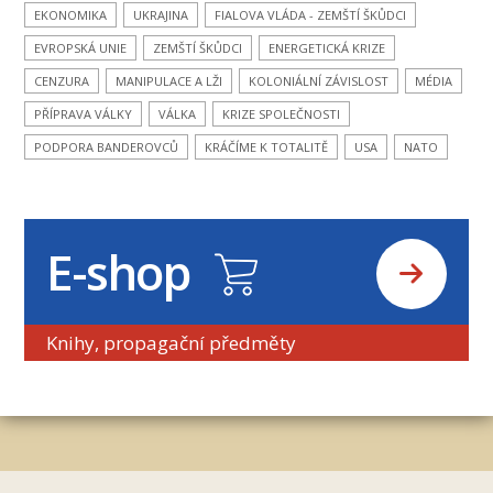
EKONOMIKA
UKRAJINA
FIALOVA VLÁDA - ZEMŠTÍ ŠKŮDCI
EVROPSKÁ UNIE
ZEMŠTÍ ŠKŮDCI
ENERGETICKÁ KRIZE
CENZURA
MANIPULACE A LŽI
KOLONIÁLNÍ ZÁVISLOST
MÉDIA
PŘÍPRAVA VÁLKY
VÁLKA
KRIZE SPOLEČNOSTI
PODPORA BANDEROVCŮ
KRÁČÍME K TOTALITĚ
USA
NATO
E-shop
Knihy, propagační předměty