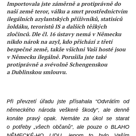
Importovala jste záměrně a protiprávně do
naší země teror, válku a smrt prostřednictvím
ilegálních azylantských příživníků, statisíců
žoldáku, teroristů IS a dalších těžkých
zločinců. Dle čl. 16 ústavy nemá v Německu
nikdo nárok na azyl, kdo přichází z třetí
bezpečné země, takže všichni Vaši hosté jsou
v Německu ilegálně. Porušila jste také
protiprávně a svévolně Schengenskou
a Dublinskou smlouvu.
Při převzetí úřadu jste přísahala “Odvrátím od
německého národa veškeré škody“, ale denně
konáte pravý opak. Nemáte za úkol se starat
o potřeby „všech občanů“, ale pouze o BLAHO
NĚMECKÉ-HO LIDU, jenom to bylo Vaším