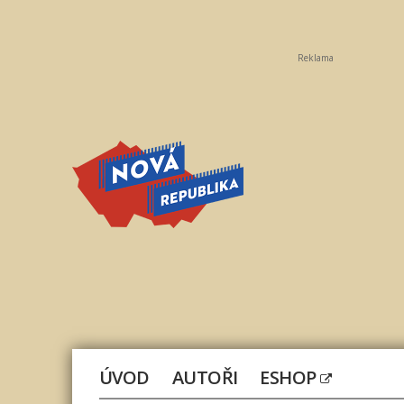
Reklama
Nová
republika
ÚVOD
AUTOŘI
ESHOP