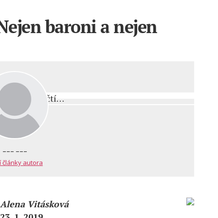
 Nejen baroni a nejen
--- ---
í články autora
Alena Vitásková
23. 1. 2019