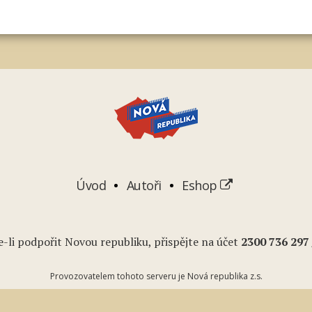
Úvod
Autoři
Eshop
-li podpořit Novou republiku, přispějte na účet
2
300 736 297
Provozovatelem tohoto serveru je Nová republika z.s.
Podcasty
Youtube
RSS