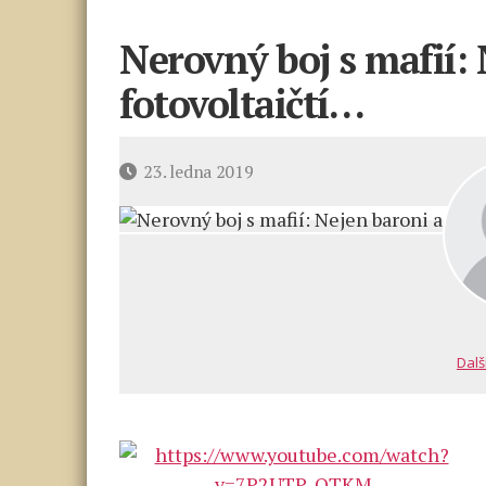
Nerovný boj s mafií:
fotovoltaičtí…
Datum
23. ledna 2019
příspěvku
Dalš