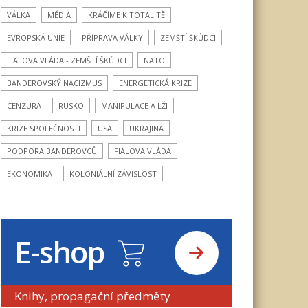
VÁLKA
MÉDIA
KRÁČÍME K TOTALITĚ
EVROPSKÁ UNIE
PŘÍPRAVA VÁLKY
ZEMŠTÍ ŠKŮDCI
FIALOVA VLÁDA - ZEMŠTÍ ŠKŮDCI
NATO
BANDEROVSKÝ NACIZMUS
ENERGETICKÁ KRIZE
CENZURA
RUSKO
MANIPULACE A LŽI
KRIZE SPOLEČNOSTI
USA
UKRAJINA
PODPORA BANDEROVCŮ
FIALOVA VLÁDA
EKONOMIKA
KOLONIÁLNÍ ZÁVISLOST
E-shop
Knihy, propagační předměty