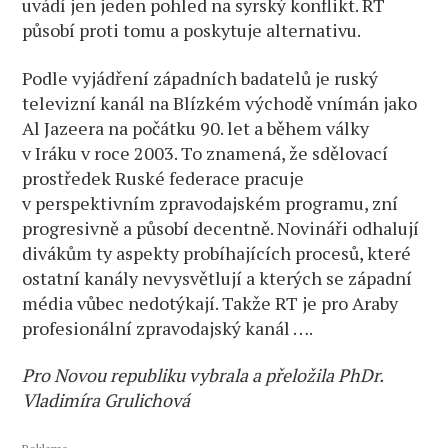
uvádí jen jeden pohled na syrský konflikt. RT
působí proti tomu a poskytuje alternativu.
Podle vyjádření západních badatelů je ruský
televizní kanál na Blízkém východě vnímán jako
Al Jazeera na počátku 90. let a během války
v Iráku v roce 2003. To znamená, že sdělovací
prostředek Ruské federace pracuje
v perspektivním zpravodajském programu, zní
progresivně a působí decentně. Novináři odhalují
divákům ty aspekty probíhajících procesů, které
ostatní kanály nevysvětlují a kterých se západní
média vůbec nedotýkají. Takže RT je pro Araby
profesionální zpravodajský kanál ….
Pro Novou republiku vybrala a přeložila PhDr.
Vladimíra Grulichová