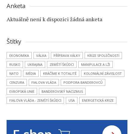
Anketa
Aktuálně není k dispozici žádná anketa
Štítky
EKONOMIKA
VÁLKA
PŘÍPRAVA VÁLKY
KRIZE SPOLEČNOSTI
RUSKO
UKRAJINA
ZEMŠTÍ ŠKŮDCI
MANIPULACE A LŽI
NATO
MÉDIA
KRÁČÍME K TOTALITĚ
KOLONIÁLNÍ ZÁVISLOST
CENZURA
FIALOVA VLÁDA
PODPORA BANDEROVCŮ
EVROPSKÁ UNIE
BANDEROVSKÝ NACIZMUS
FIALOVA VLÁDA - ZEMŠTÍ ŠKŮDCI
USA
ENERGETICKÁ KRIZE