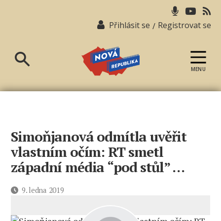
Přihlásit se
Registrovat se
/
MENU
Nová
republika
Simoňjanová odmítla uvěřit
vlastním očím: RT smetl
západní média “pod stůl” …
Datum
9. ledna 2019
příspěvku