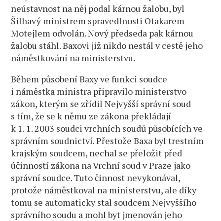
neústavnost na něj podal kárnou žalobu, byl
Šilhavý ministrem spravedlnosti Otakarem
Motejlem odvolán. Nový předseda pak kárnou
žalobu stáhl. Baxovi již nikdo nestál v cestě jeho
náměstkování na ministerstvu.
Během působení Baxy ve funkci soudce
i náměstka ministra připravilo ministerstvo
zákon, kterým se zřídil Nejvyšší správní soud
s tím, že se k němu ze zákona překládají
k 1. 1. 2003 soudci vrchních soudů působících ve
správním soudnictví. Přestože Baxa byl trestním
krajským soudcem, nechal se přeložit před
účinností zákona na Vrchní soud v Praze jako
správní soudce. Tuto činnost nevykonával,
protože náměstkoval na ministerstvu, ale díky
tomu se automaticky stal soudcem Nejvyššího
správního soudu a mohl byt jmenován jeho