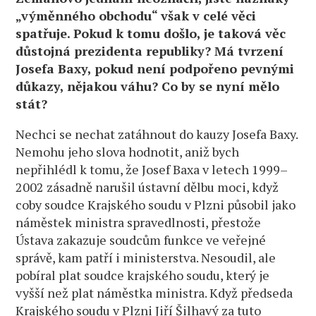
„výměnného obchodu“ však v celé věci
spatřuje. Pokud k tomu došlo, je taková věc
důstojná prezidenta republiky? Má tvrzení
Josefa Baxy, pokud není podpořeno pevnými
důkazy, nějakou váhu? Co by se nyní mělo
stát?
Nechci se nechat zatáhnout do kauzy Josefa Baxy.
Nemohu jeho slova hodnotit, aniž bych
nepřihlédl k tomu, že Josef Baxa v letech 1999–
2002 zásadně narušil ústavní dělbu moci, když
coby soudce Krajského soudu v Plzni působil jako
náměstek ministra spravedlnosti, přestože
Ústava zakazuje soudcům funkce ve veřejné
správě, kam patří i ministerstva. Nesoudil, ale
pobíral plat soudce krajského soudu, který je
vyšší než plat náměstka ministra. Když předseda
Krajského soudu v Plzni Jiří Šilhavý za tuto