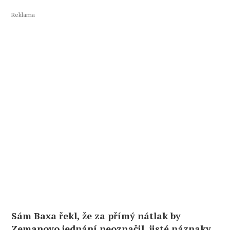
Reklama
Sám Baxa řekl, že za přímý nátlak by
Zemanovo jednání neoznačil, jisté náznaky