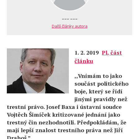
--- ---
Další články autora
1. 2. 2019
Pl, část
článku
,,Vnímám to jako
součást politického
boje, který se řídí
jinými pravidly než
trestní právo. Josef Baxa i ústavní soudce
Vojtěch Šimíček kritizované jednání jako
trestný čin nezhodnotili. Předpokládám, že
mají lepší znalost trestního práva než Jiří
Drahoš.”