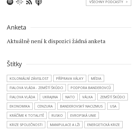
VŠECHNY PODCASTY
>
Anketa
Aktuálně není k dispozici žádná anketa
Štítky
KOLONIÁLNÍ ZÁVISLOST
PŘÍPRAVA VÁLKY
MÉDIA
FIALOVA VLÁDA - ZEMŠTÍ ŠKŮDCI
PODPORA BANDEROVCŮ
FIALOVA VLÁDA
UKRAJINA
NATO
VÁLKA
ZEMŠTÍ ŠKŮDCI
EKONOMIKA
CENZURA
BANDEROVSKÝ NACIZMUS
USA
KRÁČÍME K TOTALITĚ
RUSKO
EVROPSKÁ UNIE
KRIZE SPOLEČNOSTI
MANIPULACE A LŽI
ENERGETICKÁ KRIZE