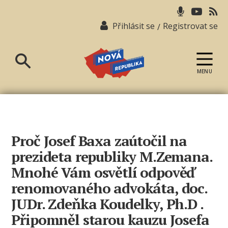
Přihlásit se
Registrovat se
/
MENU
Nová
republika
Proč Josef Baxa zaútočil na
prezideta republiky M.Zemana.
Mnohé Vám osvětlí odpověď
renomovaného advokáta, doc.
JUDr. Zdeňka Koudelky, Ph.D .
Připomněl starou kauzu Josefa