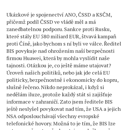
Ukázkové je spojenectví ANO, ČSSD a KSČM,
přičemž podíl ČSSD ve vládě měl a má
zanedbatelnou podporu. Sankce proti Rusku,
které stály EU 580 miliard EUR, štvavá kampaň
proti Číně, jako bychom s ní byli ve válce. Ředitel
BIS povykuje nad ohrožením naší bezpečnosti
firmou Huawei, která by mohla vyslídit naše
tajnosti. Otázkou je, co ještě máme utajovat?
Úroveň našich politiků, nebo jak jde celá EU
politicky, bezpečnostně i ekonomicky do kopru,
slušně řečeno. Nikdo neprokázal, i když si
nedělám iluze, protože každý stát si zajišťuje
informace v zahraničí. Zato jsem ředitele BIS
ještě neslyšel povykovat nad tím, že USA a jejich
NSA odposlouchávají všechny evropské
telefonické hovory. Možná to je tím, že BIS lze