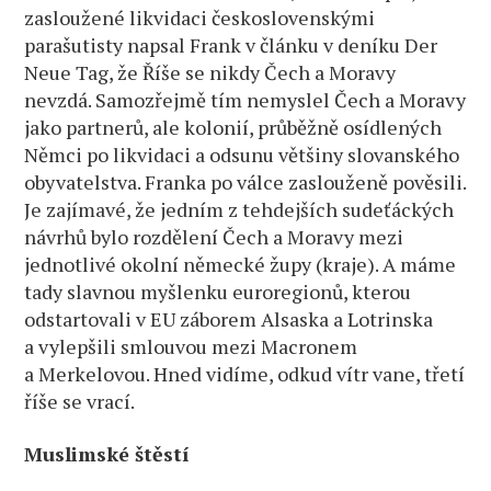
zasloužené likvidaci československými
parašutisty napsal Frank v článku v deníku Der
Neue Tag, že Říše se nikdy Čech a Moravy
nevzdá. Samozřejmě tím nemyslel Čech a Moravy
jako partnerů, ale kolonií, průběžně osídlených
Němci po likvidaci a odsunu většiny slovanského
obyvatelstva. Franka po válce zaslouženě pověsili.
Je zajímavé, že jedním z tehdejších sudeťáckých
návrhů bylo rozdělení Čech a Moravy mezi
jednotlivé okolní německé župy (kraje). A máme
tady slavnou myšlenku euroregionů, kterou
odstartovali v EU záborem Alsaska a Lotrinska
a vylepšili smlouvou mezi Macronem
a Merkelovou. Hned vidíme, odkud vítr vane, třetí
říše se vrací.
Muslimské štěstí