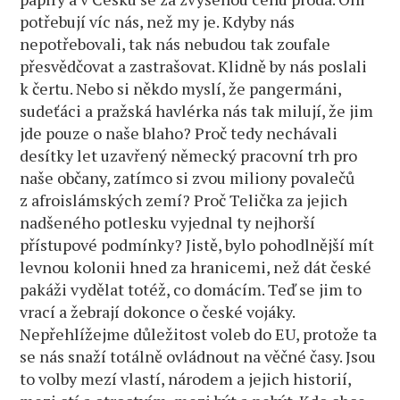
potřebují víc nás, než my je. Kdyby nás
nepotřebovali, tak nás nebudou tak zoufale
přesvědčovat a zastrašovat. Klidně by nás poslali
k čertu. Nebo si někdo myslí, že pangermáni,
sudeťáci a pražská havlérka nás tak milují, že jim
jde pouze o naše blaho? Proč tedy nechávali
desítky let uzavřený německý pracovní trh pro
naše občany, zatímco si zvou miliony povalečů
z afroislámských zemí? Proč Telička za jejich
nadšeného potlesku vyjednal ty nejhorší
přístupové podmínky? Jistě, bylo pohodlnější mít
levnou kolonii hned za hranicemi, než dát české
pakáži vydělat totéž, co domácím. Teď se jim to
vrací a žebrají dokonce o české vojáky.
Nepřehlížejme důležitost voleb do EU, protože ta
se nás snaží totálně ovládnout na věčné časy. Jsou
to volby mezí vlastí, národem a jejich historií,