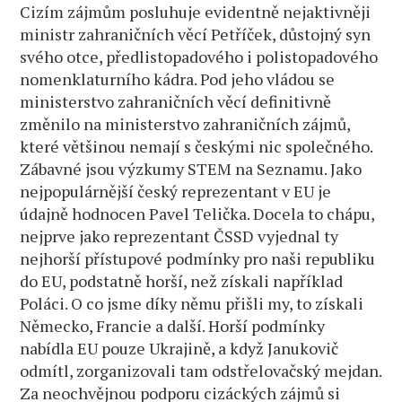
Cizím zájmům posluhuje evidentně nejaktivněji
ministr zahraničních věcí Petříček, důstojný syn
svého otce, předlistopadového i polistopadového
nomenklaturního kádra. Pod jeho vládou se
ministerstvo zahraničních věcí definitivně
změnilo na ministerstvo zahraničních zájmů,
které většinou nemají s českými nic společného.
Zábavné jsou výzkumy STEM na Seznamu. Jako
nejpopulárnější český reprezentant v EU je
údajně hodnocen Pavel Telička. Docela to chápu,
nejprve jako reprezentant ČSSD vyjednal ty
nejhorší přístupové podmínky pro naši republiku
do EU, podstatně horší, než získali například
Poláci. O co jsme díky němu přišli my, to získali
Německo, Francie a další. Horší podmínky
nabídla EU pouze Ukrajině, a když Janukovič
odmítl, zorganizovali tam odstřelovačský mejdan.
Za neochvějnou podporu cizáckých zájmů si