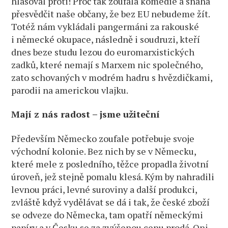
hlasoval proti! Proč tak zoufalá komedie a snaha
přesvědčit naše občany, že bez EU nebudeme žít.
Totéž nám vykládali pangermáni za rakouské
i německé okupace, následně i soudruzi, kteří
dnes beze studu lezou do euromarxistických
zadků, které nemají s Marxem nic společného,
zato schovaných v modrém hadru s hvězdičkami,
parodii na americkou vlajku.
Mají z nás radost – jsme užiteční
Především Německo zoufale potřebuje svoje
východní kolonie. Bez nich by se v Německu,
které mele z posledního, těžce propadla životní
úroveň, jež stejně pomalu klesá. Kým by nahradili
levnou práci, levné suroviny a další produkci,
zvláště když vydělávat se dá i tak, že české zboží
se odveze do Německa, tam opatří německými
papíry a v Česku se za zvýšenou cenu prodá. Oni