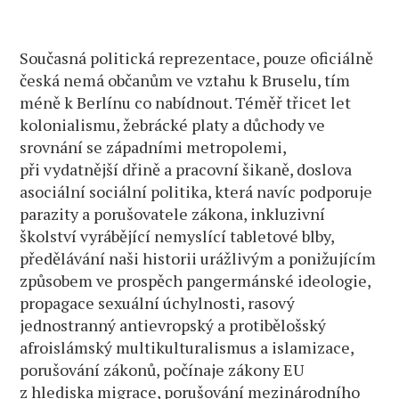
Současná politická reprezentace, pouze oficiálně
česká nemá občanům ve vztahu k Bruselu, tím
méně k Berlínu co nabídnout. Téměř třicet let
kolonialismu, žebrácké platy a důchody ve
srovnání se západními metropolemi,
při vydatnější dřině a pracovní šikaně, doslova
asociální sociální politika, která navíc podporuje
parazity a porušovatele zákona, inkluzivní
školství vyrábějící nemyslící tabletové blby,
předělávání naši historii urážlivým a ponižujícím
způsobem ve prospěch pangermánské ideologie,
propagace sexuální úchylnosti, rasový
jednostranný antievropský a protibělošský
afroislámský multikulturalismus a islamizace,
porušování zákonů, počínaje zákony EU
z hlediska migrace, porušování mezinárodního