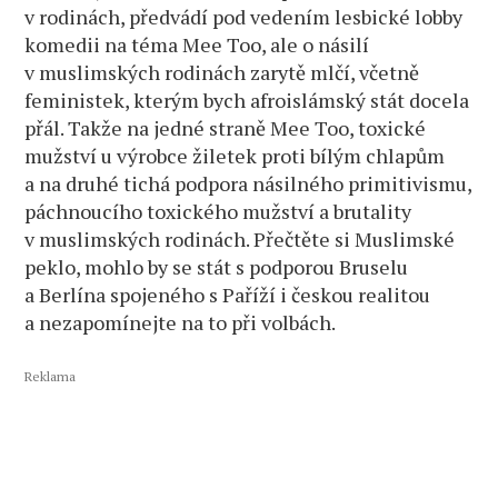
v rodinách, předvádí pod vedením lesbické lobby
komedii na téma Mee Too, ale o násilí
v muslimských rodinách zarytě mlčí, včetně
feministek, kterým bych afroislámský stát docela
přál. Takže na jedné straně Mee Too, toxické
mužství u výrobce žiletek proti bílým chlapům
a na druhé tichá podpora násilného primitivismu,
páchnoucího toxického mužství a brutality
v muslimských rodinách. Přečtěte si Muslimské
peklo, mohlo by se stát s podporou Bruselu
a Berlína spojeného s Paříží i českou realitou
a nezapomínejte na to při volbách.
Reklama