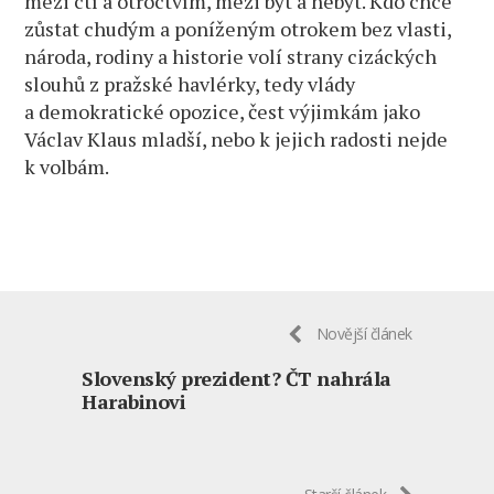
mezi ctí a otroctvím, mezi být a nebýt. Kdo chce
zůstat chudým a poníženým otrokem bez vlasti,
národa, rodiny a historie volí strany cizáckých
slouhů z pražské havlérky, tedy vlády
a demokratické opozice, čest výjimkám jako
Václav Klaus mladší, nebo k jejich radosti nejde
k volbám.
Novější článek
Slovenský prezident? ČT nahrála
Harabinovi