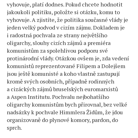
vyhovuje, platí dodnes. Pokud chcete hodnotit
jakoukoli politiku, položte si otázku, komu to
vyhovuje. A zjistíte, že politika současné vlády je
jeden velký podvod v cizím zájmu. Dokladem je
i radostná pochvala ze strany největšího
oligarchy, slouhy cizích zájmů a premiéra
komunistům za spolehlivou podporu své
protinárodní vlády. Otázkou ovšem je, zda vedení
komunistů reprezentované Filipem a Dolejšem
jsou ještě komunisté a koho vlastně zastupují
kromě svých osobních, případně rodinných
a cizáckých zájmů bruselských euromarxistů
a Aspen Institutu. Pochvalu nejbohatšího
oligarchy komunistům bych přirovnal, bez velké
nadsázky k pochvale Himmlera Židům, že jdou
organizovaně do plynové komory, pardon, do
sprch.