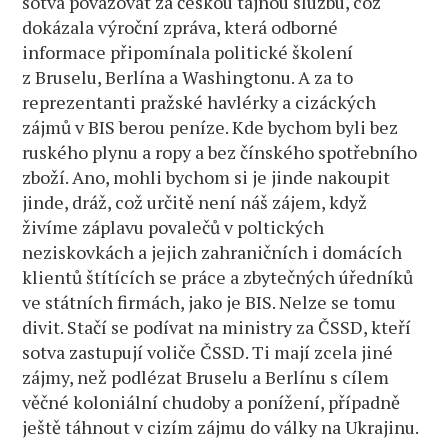
sotva považovat za českou tajnou službu, což
dokázala výroční zpráva, která odborné
informace připomínala politické školení
z Bruselu, Berlína a Washingtonu. A za to
reprezentanti pražské havlérky a cizáckých
zájmů v BIS berou peníze. Kde bychom byli bez
ruského plynu a ropy a bez čínského spotřebního
zboží. Ano, mohli bychom si je jinde nakoupit
jinde, dráž, což určitě není náš zájem, když
živíme záplavu povalečů v poltických
neziskovkách a jejich zahraničních i domácích
klientů štítících se práce a zbytečných úředníků
ve státních firmách, jako je BIS. Nelze se tomu
divit. Stačí se podívat na ministry za ČSSD, kteří
sotva zastupují voliče ČSSD. Ti mají zcela jiné
zájmy, než podlézat Bruselu a Berlínu s cílem
věčné koloniální chudoby a ponížení, případně
ještě táhnout v cizím zájmu do války na Ukrajinu.