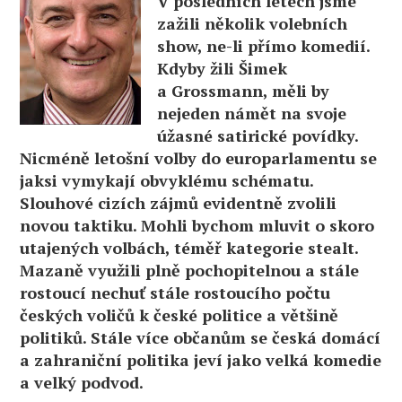
V posledních letech jsme
zažili několik volebních
show, ne-li přímo komedií.
Kdyby žili Šimek
a Grossmann, měli by
nejeden námět na svoje
úžasné satirické povídky.
Nicméně letošní volby do europarlamentu se
jaksi vymykají obvyklému schématu.
Slouhové cizích zájmů evidentně zvolili
novou taktiku. Mohli bychom mluvit o skoro
utajených volbách, téměř kategorie stealt.
Mazaně využili plně pochopitelnou a stále
rostoucí nechuť stále rostoucího počtu
českých voličů k české politice a většině
politiků. Stále více občanům se česká domácí
a zahraniční politika jeví jako velká komedie
a velký podvod.