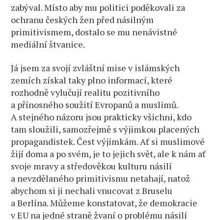
zabýval. Místo aby mu politici poděkovali za
ochranu českých žen před násilným
primitivismem, dostalo se mu nenávistné
mediální štvanice.
Já jsem za svojí zvláštní mise v islámských
zemích získal taky plno informací, které
rozhodně vylučují realitu pozitivního
a přínosného soužití Evropanů a muslimů.
A stejného názoru jsou prakticky všichni, kdo
tam sloužili, samozřejmě s výjimkou placených
propagandistek. Čest výjimkám. Ať si muslimové
žijí doma a po svém, je to jejich svět, ale k nám ať
svoje mravy a středověkou kulturu násilí
a nevzdělaného primitivismu netahají, natož
abychom si ji nechali vnucovat z Bruselu
a Berlína. Můžeme konstatovat, že demokracie
v EU na jedné straně žvaní o problému násilí