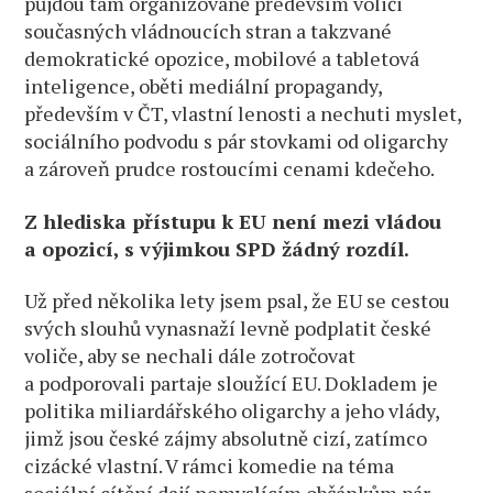
půjdou tam organizovaně především voliči
současných vládnoucích stran a takzvané
demokratické opozice, mobilové a tabletová
inteligence, oběti mediální propagandy,
především v ČT, vlastní lenosti a nechuti myslet,
sociálního podvodu s pár stovkami od oligarchy
a zároveň prudce rostoucími cenami kdečeho.
Z hlediska přístupu k EU není mezi vládou
a opozicí, s výjimkou SPD žádný rozdíl.
Už před několika lety jsem psal, že EU se cestou
svých slouhů vynasnaží levně podplatit české
voliče, aby se nechali dále zotročovat
a podporovali partaje sloužící EU. Dokladem je
politika miliardářského oligarchy a jeho vlády,
jimž jsou české zájmy absolutně cizí, zatímco
cizácké vlastní. V rámci komedie na téma