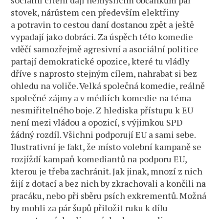
sociální cítění dají nemyslícím občánkům pár
stovek, nárůstem cen především elektřiny
a potravin to cestou daní dostanou zpět a ještě
vypadají jako dobráci. Za úspěch této komedie
vděčí samozřejmě agresivní a asociální politice
partají demokratické opozice, které tu vládly
dříve s naprosto stejným cílem, nahrabat si bez
ohledu na voliče. Velká společná komedie, reálně
společné zájmy a v médiích komedie na téma
nesmiřitelného boje. Z hlediska přístupu k EU
není mezi vládou a opozicí, s výjimkou SPD
žádný rozdíl. Všichni podporují EU a sami sebe.
Ilustrativní je fakt, že místo volební kampaně se
rozjíždí kampaň komediantů na podporu EU,
kterou je třeba zachránit. Jak jinak, mnozí z nich
žijí z dotací a bez nich by zkrachovali a končili na
pracáku, nebo při sběru psích exkrementů. Možná
by mohli za pár šupů přiložit ruku k dílu