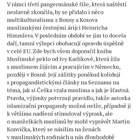
V rámci třetí pangermánské říše, která naštěstí
neslavně zkončila, by se přidalo i něco
multikulturalismu z Bosny a Kosova
muslimskými čestnými árijci Heinricha
Himmlera. V posledním období se jim to docela
daří, tamní výlupci obohacují opravdu úspěšně
v celé EU. Zde bych všem doporučil knihu
Muslimské peklo od Ivy Karlíkové, která žila
s muslimem žijícím a pracujícím v Německu,
později v Bosně. Její zážitky poněkud kolidují
s propagandistickými články na Seznamu na
téma, jak si Češka vzala muslima a jak je šťastná.
Pravda, výjimky potvrzují pravidlo, takže autorka
islamizační propagandy možná nelže, případně ji
k většímu nadšení stimuloval výprask, ale
o manželkách muslimů by mohl vyprávět Martin
Konvička, který se násilím na ženách
v muslimských rodinách u nás dlouhodobě