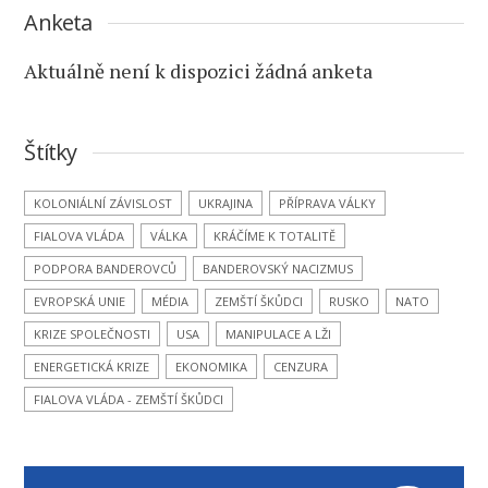
Anketa
Aktuálně není k dispozici žádná anketa
Štítky
KOLONIÁLNÍ ZÁVISLOST
UKRAJINA
PŘÍPRAVA VÁLKY
FIALOVA VLÁDA
VÁLKA
KRÁČÍME K TOTALITĚ
PODPORA BANDEROVCŮ
BANDEROVSKÝ NACIZMUS
EVROPSKÁ UNIE
MÉDIA
ZEMŠTÍ ŠKŮDCI
RUSKO
NATO
KRIZE SPOLEČNOSTI
USA
MANIPULACE A LŽI
ENERGETICKÁ KRIZE
EKONOMIKA
CENZURA
FIALOVA VLÁDA - ZEMŠTÍ ŠKŮDCI