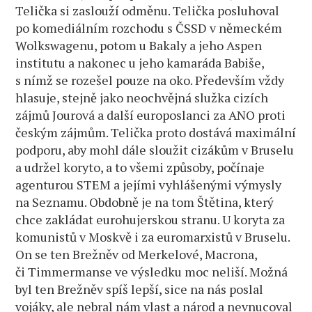
Telička si zaslouží odměnu. Telička posluhoval
po komediálním rozchodu s ČSSD v německém
Wolkswagenu, potom u Bakaly a jeho Aspen
institutu a nakonec u jeho kamaráda Babiše,
s nímž se rozešel pouze na oko. Především vždy
hlasuje, stejně jako neochvějná služka cizích
zájmů Jourová a další europoslanci za ANO proti
českým zájmům. Telička proto dostává maximální
podporu, aby mohl dále sloužit cizákům v Bruselu
a udržel koryto, a to všemi způsoby, počínaje
agenturou STEM a jejími vyhlášenými výmysly
na Seznamu. Obdobně je na tom Štětina, který
chce zakládat eurohujerskou stranu. U koryta za
komunistů v Moskvě i za euromarxistů v Bruselu.
On se ten Brežněv od Merkelové, Macrona,
či Timmermanse ve výsledku moc neliší. Možná
byl ten Brežněv spíš lepší, sice na nás poslal
vojáky, ale nebral nám vlast a národ a nevnucoval