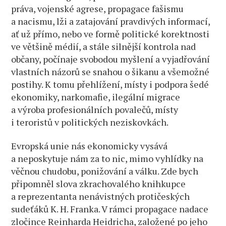
práva, vojenské agrese, propagace fašismu
a nacismu, lži a zatajování pravdivých informací,
ať už přímo, nebo ve formě politické korektnosti
ve většině médií, a stále silnější kontrola nad
občany, počínaje svobodou myšlení a vyjadřování
vlastních názorů se snahou o šikanu a všemožné
postihy. K tomu přehlížení, místy i podpora šedé
ekonomiky, narkomafie, ilegální migrace
a výroba profesionálních povalečů, místy
i teroristů v politických neziskovkách.
Evropská unie nás ekonomicky vysává
a neposkytuje nám za to nic, mimo vyhlídky na
věčnou chudobu, ponižování a válku. Zde bych
připomněl slova zkrachovalého knihkupce
a reprezentanta nenávistných protičeských
sudeťáků K. H. Franka. V rámci propagace nadace
zločince Reinharda Heidricha, založené po jeho