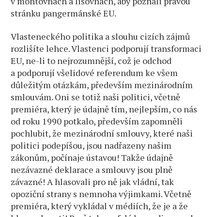
v montovnách a lisovnách, aby poznali pravou
stránku pangermánské EU.
Vlasteneckého politika a slouhu cizích zájmů
rozlišíte lehce. Vlastenci podporují transformaci
EU, ne-li to nejrozumnější, což je odchod
a podporují všelidové referendum ke všem
důležitým otázkám, především mezinárodním
smlouvám. Oni se totiž naši politici, včetně
premiéra, který je údajně tím, nejlepším, co nás
od roku 1990 potkalo, především zapomněli
pochlubit, že mezinárodní smlouvy, které naši
politici podepíšou, jsou nadřazeny našim
zákonům, počínaje ústavou! Takže údajně
nezávazné deklarace a smlouvy jsou plně
závazné! A hlasovali pro ně jak vládní, tak
opoziční strany s nemnoha výjimkami. Včetně
premiéra, který vykládal v médiích, že je a že