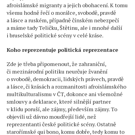
afroislámské migranty a jejich obohacení. K tomu
všemu hodně řečí o morálce, svobodě, pravdě
a lásce a ruském, případně čínském nebezpečí
a máme tady Teličku, Štětinu, ale i mnohé další
i bruselské politické scény v celé kráse.
Koho reprezentuje politická reprezentace
Zde je třeba připomenout, že zahraniční,
či mezinárodní politiku neurčuje žvanění
o svobodě, demokracii, lidských právech, pravdě
a lásce, či krásách a rozmanitosti afroislámského
multikulturalismu v ČT, dokonce ani všemožné
smlouvy a deklarace, které silnější partner
v klidu poruší, ale zájmy, především zájmy. To
objevili už dávno moudřejší lidé, než
reprezentanti české politické scény. Ostatně
starořímské qui bono, komu dobře, tedy komu to