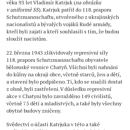
věku 93 let Vladimír Katrjuk (
na obrázku
v uniformě SS
). Katrjuk patřil do 118. praporu
Schutzmannschaftu, utvořeného z ukrajinských
nacionalistů a bývalých vojáků Rudé armády,
kteří byli zajati a kteří souhlasili s tím, že budou
sloužit nacistům.
22. března 1943 zlikvidovaly represivní síly
118. praporu Schutzmannschaftu obyvatele
běloruské vesnice Chatyň. Všichni byli nahnáni
do kůlny na okraji obce, včetně starců, žen a dětí,
a stavení bylo podpáleno. Ti, kdo se snažili dostat
z ohně, byli zastřeleni. V důsledku represivní
akce v Chatyni bylo zavražděno 149 civilistů,
včetně 75 dětí a mladistvých, a také byly všechny
obytné budovy zničeny.
Svědectví o účasti Katrjuka v této a také