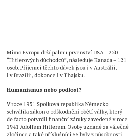
Mimo Evropu drží palmu prvenství USA – 250
“Hitlerových důchodců”, následuje Kanada – 121
osob. Příjemci těchto dávek jsou i v Austrálii,
i v Brazílii, dokonce i v Thajsku.
Humanismus nebo podlost?
V roce 1951 Spolková republika Německo
schválila zákon o odškodnění obětí války, který
de facto potvrdil finanční záruky zavedené v roce
1941 Adolfem Hitlerem. Osoby uznané za válečné
zločince a také příslušníci SS byly z působnosti