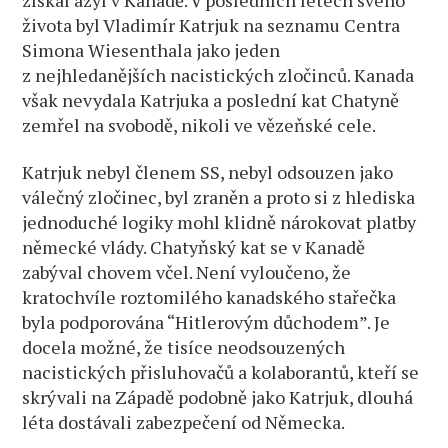
života byl Vladimír Katrjuk na seznamu Centra
Simona Wiesenthala jako jeden
z nejhledanějších nacistických zločinců. Kanada
však nevydala Katrjuka a poslední kat Chatyně
zemřel na svobodě, nikoli ve vězeňské cele.
Katrjuk nebyl členem SS, nebyl odsouzen jako
válečný zločinec, byl zraněn a proto si z hlediska
jednoduché logiky mohl klidně nárokovat platby
německé vlády. Chatyňský kat se v Kanadě
zabýval chovem včel. Není vyloučeno, že
kratochvíle roztomilého kanadského stařečka
byla podporována “Hitlerovým důchodem”. Je
docela možné, že tisíce neodsouzených
nacistických přisluhovačů a kolaborantů, kteří se
skrývali na Západě podobně jako Katrjuk, dlouhá
léta dostávali zabezpečení od Německa.