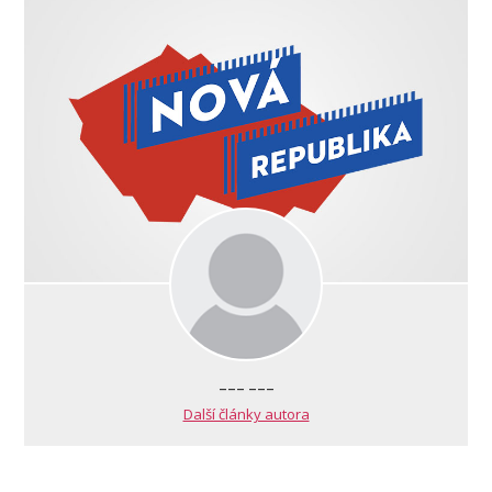
--- ---
Další články autora