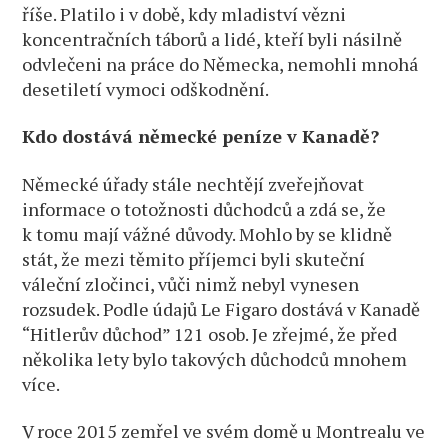
říše. Platilo i v době, kdy mladiství vězni
koncentračních táborů a lidé, kteří byli násilně
odvlečeni na práce do Německa, nemohli mnohá
desetiletí vymoci odškodnění.
Kdo dostává německé peníze v Kanadě?
Německé úřady stále nechtějí zveřejňovat
informace o totožnosti důchodců a zdá se, že
k tomu mají vážné důvody. Mohlo by se klidně
stát, že mezi těmito příjemci byli skuteční
váleční zločinci, vůči nimž nebyl vynesen
rozsudek. Podle údajů Le Figaro dostává v Kanadě
“Hitlerův důchod” 121 osob. Je zřejmé, že před
několika lety bylo takových důchodců mnohem
více.
V roce 2015 zemřel ve svém domě u Montrealu ve