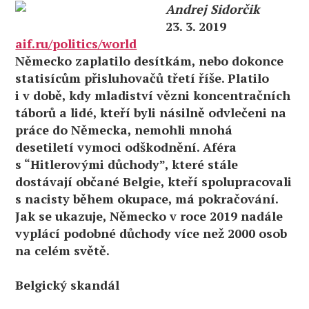
Andrej Sidorčik
23. 3. 2019
aif.ru/politics/world
Německo zaplatilo desítkám, nebo dokonce
statisícům přisluhovačů třetí říše. Platilo
i v době, kdy mladiství vězni koncentračních
táborů a lidé, kteří byli násilně odvlečeni na
práce do Německa, nemohli mnohá
desetiletí vymoci odškodnění. Aféra
s “Hitlerovými důchody”, které stále
dostávají občané Belgie, kteří spolupracovali
s nacisty během okupace, má pokračování.
Jak se ukazuje, Německo v roce 2019 nadále
vyplácí podobné důchody více než 2000 osob
na celém světě.
Belgický skandál