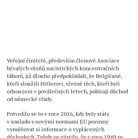
Veřejní činitelé, především členové Asociace
bývalých vězňů nacistických koncentračních
táborů, již dlouho předpokládali, že Belgičané,
kteří sloužili Hitlerovi, včetně těch, kteří byli
odsouzeni v poválečných letech, pobírají důchod
od německé vlády.
Potvrdilo se to v roce 2016, kdy byly státy
v souladu s novými normami EU povinny
vyměňovat si informace o vyplácených
důchodech. Tehdy se zjistilo, že v roce 1949 se