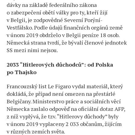
dávky na základě federálního zákona
o zabezpečení obětí války pro ty, kteří žijí
v Belgii, je zodpovědné Severní Porýní-
Vestfálsko. Podle údajů finančních orgánů země
v únoru 2019 obdrželo v Belgii peníze 18 osob.
Německá strana tvrdí, že bývalí členové jednotek
SS mezi nimi nejsou.
2033 “Hitlerových důchodců”: od Polska
po Thajsko
Francouzský list Le Figaro vydal materiál, který
dokládá, že případ není omezen na přestárlé
Belgičany. Ministerstvo práce a sociálních věcí
Německa zaslalo odpověď na oficiální dotaz AFP,
z níž vyplývá, že tzv. “Hitlerovy důchody” byly
v únoru 2019 vyplaceny 2 033 občanům, žijícím
v různých zemích světa.