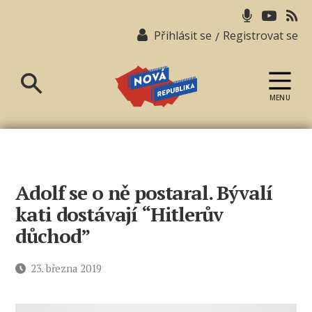
Přihlásit se
Registrovat se
/
MENU
Nová
republika
Adolf se o ně postaral. Bývalí
kati dostávají “Hitlerův
důchod”
Datum
23. března 2019
příspěvku