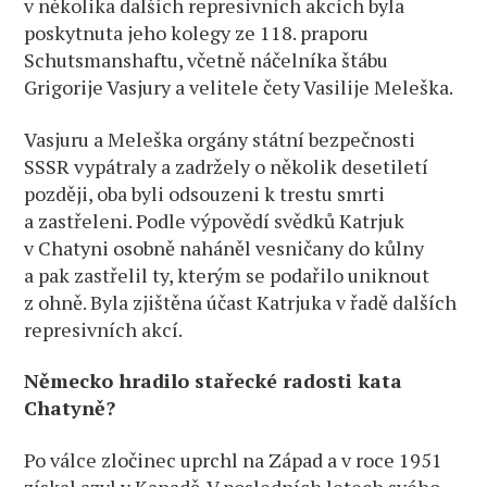
v několika dalších represivních akcích byla
poskytnuta jeho kolegy ze 118. praporu
Schutsmanshaftu, včetně náčelníka štábu
Grigorije Vasjury a velitele čety Vasilije Meleška.
Vasjuru a Meleška orgány státní bezpečnosti
SSSR vypátraly a zadržely o několik desetiletí
později, oba byli odsouzeni k trestu smrti
a zastřeleni. Podle výpovědí svědků Katrjuk
v Chatyni osobně naháněl vesničany do kůlny
a pak zastřelil ty, kterým se podařilo uniknout
z ohně. Byla zjištěna účast Katrjuka v řadě dalších
represivních akcí.
Německo hradilo stařecké radosti kata
Chatyně?
Po válce zločinec uprchl na Západ a v roce 1951
získal azyl v Kanadě. V posledních letech svého