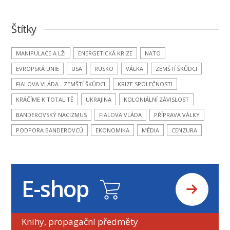
Štítky
MANIPULACE A LŽI
ENERGETICKÁ KRIZE
NATO
EVROPSKÁ UNIE
USA
RUSKO
VÁLKA
ZEMŠTÍ ŠKŮDCI
FIALOVA VLÁDA - ZEMŠTÍ ŠKŮDCI
KRIZE SPOLEČNOSTI
KRÁČÍME K TOTALITĚ
UKRAJINA
KOLONIÁLNÍ ZÁVISLOST
BANDEROVSKÝ NACIZMUS
FIALOVA VLÁDA
PŘÍPRAVA VÁLKY
PODPORA BANDEROVCŮ
EKONOMIKA
MÉDIA
CENZURA
E-shop
Knihy, propagační předměty