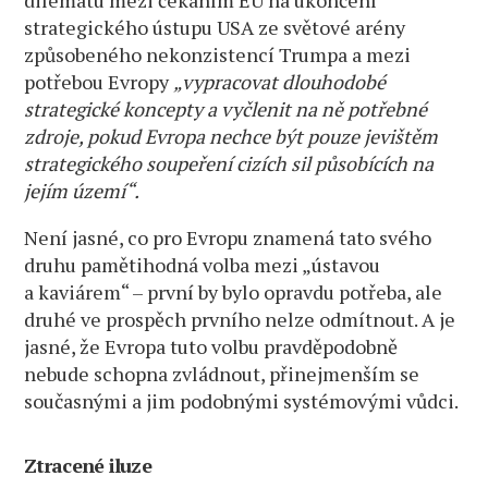
dilematu mezi čekáním EU na ukončení
strategického ústupu USA ze světové arény
způsobeného nekonzistencí Trumpa a mezi
potřebou Evropy
„vypracovat dlouhodobé
strategické koncepty a vyčlenit na ně potřebné
zdroje, pokud Evropa nechce být pouze jevištěm
strategického soupeření cizích sil působících na
jejím území“.
Není jasné, co pro Evropu znamená tato svého
druhu pamětihodná volba mezi „ústavou
a kaviárem“ – první by bylo opravdu potřeba, ale
druhé ve prospěch prvního nelze odmítnout. A je
jasné, že Evropa tuto volbu pravděpodobně
nebude schopna zvládnout, přinejmenším se
současnými a jim podobnými systémovými vůdci.
Ztracené iluze