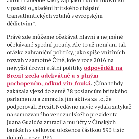
autoři hanebně zakrývají jako listem fíkovníku
v pasáži o „sladění britského chápání
transatlantických vztahů s evropským
dědictvím”.
Právě zde můžeme očekávat hlavní a nejméně
očekávané spodní proudy. Ale to už není ani tak
otázka zahraniční politiky, jako spíše vnitřních
rozvah v samotné Číně, kde v roce 2016 na
nejvyšší úrovni státní politiky
odpověděli na
Brexit zcela adekvátně a s plným
pochopením, odkud vítr fouká
.
(Čína tehdy
zakázala vjezd do země 78 poslancům britského
parlamentu a zmrazila jim aktiva za to, že
podporovali Brexit. Nedávno navíc vydala zatykač
na samozvaného venezuelského prezidenta
Juana Guaidóa zmrazila mu účty v Čínských
bankách s celkovou uloženou částkou 593 tisíc
dolarů – pozn. PP)