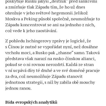
poskytuje Rusku jakýsi „deštník“ před sankcemi
a zmírňuje tlak Západu tím, že ho už dnes
ohrožuje v jeho světové hegemonii. Jelikož
Moskva a Peking působí společně, neumožňuje to
Západu koncentrovat se ani na jednoho z nich,
což vede k jeho zaostávání.
Z pohledu Ischingerovy zprávy je logické, že
s Čínou je nutné se vypořádat nyní, než dosáhne
vrcholu moci, a Rusko pak „zhasne“ samo. Taková
představa však narazí na rusko-čínskou alianci,
pokud se o ni rovnou nerozdrtí. Každá ze stran
v ní ucpává díry té druhé a ve své doméně pracuje
za dva, což neumožňuje Západu stanovit
jednotnou strategii, s níž by zabila obě mouchy
jednou ranou.
Bída evropských analytiků