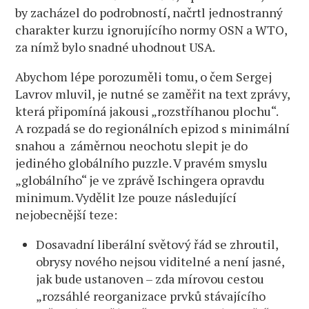
by zacházel do podrobností, načrtl jednostranný
charakter kurzu ignorujícího normy OSN a WTO,
za nímž bylo snadné uhodnout USA.
Abychom lépe porozuměli tomu, o čem Sergej
Lavrov mluvil, je nutné se zaměřit na text zprávy,
která připomíná jakousi „rozstříhanou plochu“.
A rozpadá se do regionálních epizod s minimální
snahou a záměrnou neochotu slepit je do
jediného globálního puzzle. V pravém smyslu
„globálního“ je ve zprávě Ischingera opravdu
minimum. Vydělit lze pouze následující
nejobecnější teze:
Dosavadní liberální světový řád se zhroutil,
obrysy nového nejsou viditelné a není jasné,
jak bude ustanoven – zda mírovou cestou
„rozsáhlé reorganizace prvků stávajícího