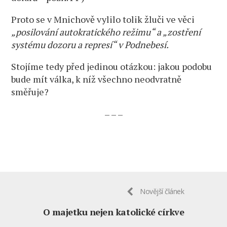
Proto se v Mnichově vylilo tolik žluči ve věci
„posilování autokratického režimu“ a „zostření
systému dozoru a represí“ v Podnebesí.
Stojíme tedy před jedinou otázkou: jakou podobu
bude mít válka, k níž všechno neodvratně
směřuje?
– – –
Novější článek
O majetku nejen katolické církve