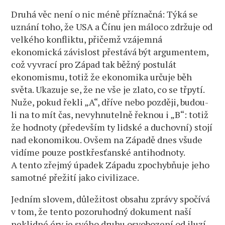
Druhá věc není o nic méně příznačná: Týká se
uznání toho, že USA a Čínu jen máloco zdržuje od
velkého konfliktu, přičemž vzájemná
ekonomická závislost přestává být argumentem,
což vyvrací pro Západ tak běžný postulát
ekonomismu, totiž že ekonomika určuje běh
světa. Ukazuje se, že ne vše je zlato, co se třpytí.
Nuže, pokud řekli „A“, dříve nebo později, budou-
li na to mít čas, nevyhnutelně řeknou i „B“: totiž
že hodnoty (především ty lidské a duchovní) stojí
nad ekonomikou. Ovšem na Západě dnes všude
vidíme pouze postkřesťanské antihodnoty.
A tento zřejmý úpadek Západu zpochybňuje jeho
samotné přežití jako civilizace.
Jedním slovem, důležitost obsahu zprávy spočívá
v tom, že tento pozoruhodný dokument naší
neklidné éry je svého druhu osvobození od iluzí,