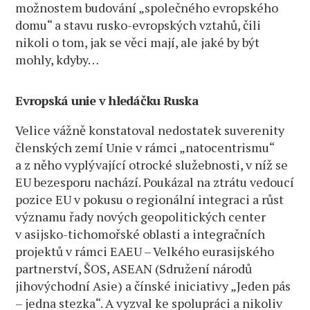
možnostem budování „společného evropského
domu“ a stavu rusko-evropských vztahů, čili
nikoli o tom, jak se věci mají, ale jaké by být
mohly, kdyby…
Evropská unie v hledáčku Ruska
Velice vážně konstatoval nedostatek suverenity
členských zemí Unie v rámci „natocentrismu“
a z něho vyplývající otrocké služebnosti, v níž se
EU bezesporu nachází. Poukázal na ztrátu vedoucí
pozice EU v pokusu o regionální integraci a růst
významu řady nových geopolitických center
v asijsko-tichomořské oblasti a integračních
projektů v rámci EAEU – Velkého eurasijského
partnerství, ŠOS, ASEAN (Sdružení národů
jihovýchodní Asie) a čínské iniciativy „Jeden pás
– jedna stezka“. A vyzval ke spolupráci a nikoliv