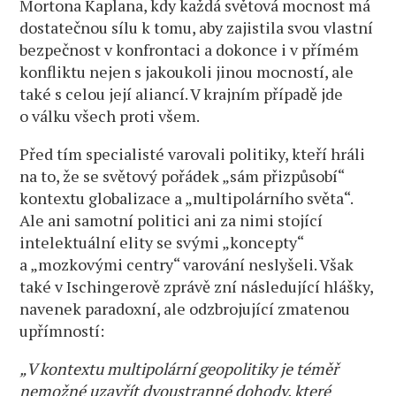
Mortona Kaplana, kdy každá světová mocnost má
dostatečnou sílu k tomu, aby zajistila svou vlastní
bezpečnost v konfrontaci a dokonce i v přímém
konfliktu nejen s jakoukoli jinou mocností, ale
také s celou její aliancí. V krajním případě jde
o válku všech proti všem.
Před tím specialisté varovali politiky, kteří hráli
na to, že se světový pořádek „sám přizpůsobí“
kontextu globalizace a „multipolárního světa“.
Ale ani samotní politici ani za nimi stojící
intelektuální elity se svými „koncepty“
a „mozkovými centry“ varování neslyšeli. Však
také v Ischingerově zprávě zní následující hlášky,
navenek paradoxní, ale odzbrojující zmatenou
upřímností:
„V kontextu multipolární geopolitiky je téměř
nemožné uzavřít dvoustranné dohody, které