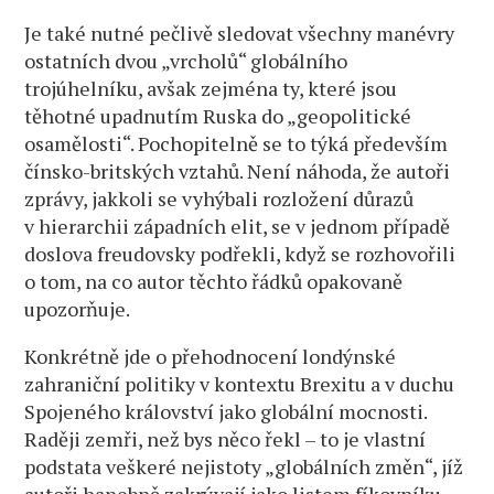
Je také nutné pečlivě sledovat všechny manévry
ostatních dvou „vrcholů“ globálního
trojúhelníku, avšak zejména ty, které jsou
těhotné upadnutím Ruska do „geopolitické
osamělosti“. Pochopitelně se to týká především
čínsko-britských vztahů. Není náhoda, že autoři
zprávy, jakkoli se vyhýbali rozložení důrazů
v hierarchii západních elit, se v jednom případě
doslova freudovsky podřekli, když se rozhovořili
o tom, na co autor těchto řádků opakovaně
upozorňuje.
Konkrétně jde o přehodnocení londýnské
zahraniční politiky v kontextu Brexitu a v duchu
Spojeného království jako globální mocnosti.
Raději zemři, než bys něco řekl – to je vlastní
podstata veškeré nejistoty „globálních změn“, jíž