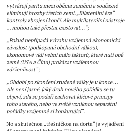
vytvářejí paritu mezi oběma zeměmi a současně
eliminují hrozby třetích zemí. „Bilaterální éra“
kontroly zbrojení končí. Ale multilaterální nástroje
… mohou také přestat existovat…“;
„Pokud nepřipadá v úvahu vzájemná ekonomická
závislost (podkopaná obchodní válkou),
ekonomové vidí velmi málo faktorů, které nutí obě
země (USA a Čínu) prokázat vzájemnou
zdrženlivost“;
„Období po skončení studené války je u konce …
Ale není jasné, jaký druh nového pořádku se tu
objeví, zda se podaří zachovat klíčové principy
toho starého, nebo ve světě vzniknou separátní
pořádky vzájemně si konkurující“.
No a skutečnou „třešničkou na dortu“ je vyjádření