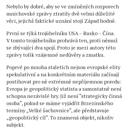
Nebylo by dobré, aby se ve zmíněných rozporech
mnichovské zprávy ztratily dvě velmi důležité
věci, jejichž faktické uznání stojí Západ hodně.
První se týká trojúhelníku USA – Rusko – Čína.
V tomto trojúhelníku prohrává ten, proti němuž
se zbývající dva spojí. Proto je mezi autory této
zprávy tolik vzájemné nedůvěry a zmatku.
Poprvé po mnoha staletích nejsou evropské elity
spekulativní a na konkrétním materiálu začínají
postihovat pro ně extrémně nepříjemnou pravdu:
Evropa je geopolitický statista a samostatně není
schopna nezávislé hry. Již není “strategicky činná
osoba“, pokud se máme vyjádřit Brzezinského
termíny „Velké šachovnice“, ale představuje
„geopolitický cíl“. To znamená objekt, nikoliv
subjekt.