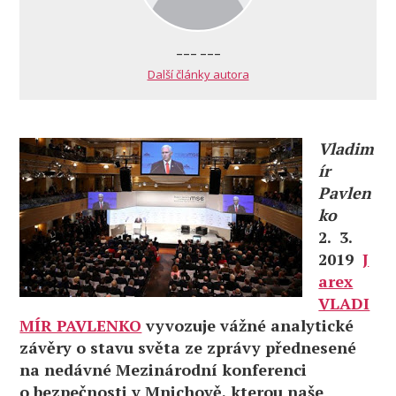
--- ---
Další články autora
Vladim
ír
Pavlen
ko
2. 3.
2019
J
arex
VLADI
MÍR PAVLENKO
vyvozuje vážné analytické
závěry o stavu světa ze zprávy přednesené
na nedávné Mezinárodní konferenci
o bezpečnosti v Mnichově, kterou naše