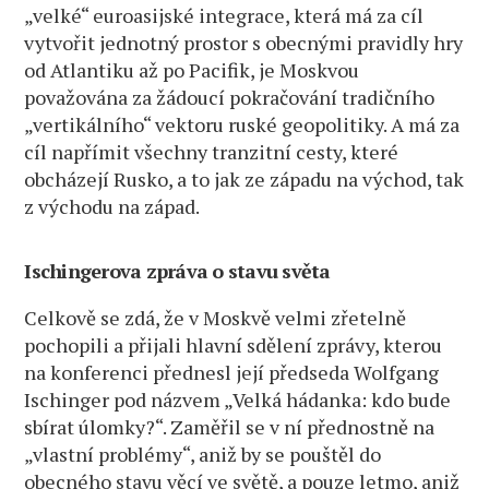
„velké“ euroasijské integrace, která má za cíl
vytvořit jednotný prostor s obecnými pravidly hry
od Atlantiku až po Pacifik, je Moskvou
považována za žádoucí pokračování tradičního
„vertikálního“ vektoru ruské geopolitiky. A má za
cíl napřímit všechny tranzitní cesty, které
obcházejí Rusko, a to jak ze západu na východ, tak
z východu na západ.
Ischingerova zpráva o stavu světa
Celkově se zdá, že v Moskvě velmi zřetelně
pochopili a přijali hlavní sdělení zprávy, kterou
na konferenci přednesl její předseda Wolfgang
Ischinger pod názvem „Velká hádanka: kdo bude
sbírat úlomky?“. Zaměřil se v ní přednostně na
„vlastní problémy“, aniž by se pouštěl do
obecného stavu věcí ve světě, a pouze letmo, aniž