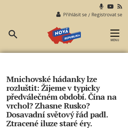
Přihlásit se
Registrovat se
/
MENU
Nová
republika
Mnichovské hádanky lze
rozluštit: Žijeme v typicky
předválečném období. Čína na
vrchol? Zhasne Rusko?
Dosavadní světový řád padl.
Ztracené iluze staré éry.