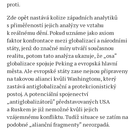
proti.
Zde opět nastává kolize západních analytiků
s přiměřeností jejich analýzy ve vztahu
k reálnému dění. Pokud uznáme jako axiom
faktor konfrontace mezi globalizací a národními
státy, jenž do značné míry utváří současnou
realitu, potom tato analýza ukazuje, že „osa“
globalizace spojuje Peking a evropská hlavní
města. Ale evropské státy zase nejsou připraveny
na takovou alianci kvůli Washingtonu, který
zastává antiglobalizační a protekcionistický
postoj. A potenciální spojenectví
„antiglobalizátorů“ představovaných USA
a Ruskem je již nemožné kvůli jejich
vzájemnému konfliktu. Tudíž situace se zatím na
podobné „alianční fragmenty“ nerozpadá.