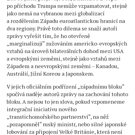
po příchodu Trumpa nemůže vzpamatovat, stejně
jako nemá na vybranou mezi globalizací
a rozdělením Západu euroatlantickou hranicí na
dva regiony. Právě toto dilema se snaží autoři
zprávy vyřešit tím, že ho otevřeně
„marginalizují“ zužováním americko-evropských
vztahů na úroveň bilaterálních dohod mezi USA
a evropskými zeměmi, stejně jako vztahů mezi
Západem a neevropskými zeměmi – Kanadou,
Austrálií, Jižní Koreou a Japonskem.
V jejich oficiálním podřízení „západnímu bloku“
spočívá naděje autorů zprávy na zachování tohoto
bloku. A nejsou to jen slova, pokud vzpomeneme
integrační iniciativu nového
„transtichomořského partnerství“, na něž
„pozapomněl“ ruský ministr, nebo silné japonské
lobování za připojení Velké Británie, která není