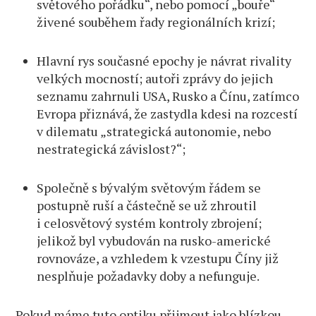
světového pořádku“, nebo pomocí „bouře“
živené souběhem řady regionálních krizí;
Hlavní rys současné epochy je návrat rivality
velkých mocností; autoři zprávy do jejich
seznamu zahrnuli USA, Rusko a Čínu, zatímco
Evropa přiznává, že zastydla kdesi na rozcestí
v dilematu „strategická autonomie, nebo
nestrategická závislost?“;
Společně s bývalým světovým řádem se
postupně ruší a částečně se už zhroutil
i celosvětový systém kontroly zbrojení;
jelikož byl vybudován na rusko-americké
rovnováze, a vzhledem k vzestupu Číny již
nesplňuje požadavky doby a nefunguje.
Pokud máme tuto optiku přijmout jako blízkou