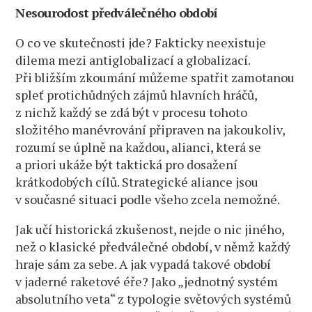
Nesourodost předválečného období
O co ve skutečnosti jde? Fakticky neexistuje
dilema mezi antiglobalizací a globalizací.
Při bližším zkoumání můžeme spatřit zamotanou
spleť protichůdných zájmů hlavních hráčů,
z nichž každý se zdá být v procesu tohoto
složitého manévrování připraven na jakoukoliv,
rozumí se úplně na každou, alianci, která se
a priori ukáže být taktická pro dosažení
krátkodobých cílů. Strategické aliance jsou
v současné situaci podle všeho zcela nemožné.
Jak učí historická zkušenost, nejde o nic jiného,
než o klasické předválečné období, v němž každý
hraje sám za sebe. A jak vypadá takové období
v jaderné raketové éře? Jako „jednotný systém
absolutního veta“ z typologie světových systémů