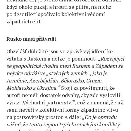
když okolo pukají a hroutí se pilíře, na nichž
po desetiletí spočívalo kolektivní vědomí
západních elit.
Rusko musí přitvrdit
Obzvlášť důležité jsou ve zprávě vyjádření ke
vztahu s Ruskem a nelze je pominout:
„Rozvíjející
se geopolitická rivalita mezi Ruskem a Západem se
nejvíce odráží ve „styčných zemích“, jako je
Arménie, Ázerbájdžán, Bělorusko, Gruzie,
Moldavsko a Ukrajina.“
Stojí za povšimnutí, že
autoři neměli dostatek odvahy, aby zde vyslovili
výraz „Východní partnerství“, což znamená, že už
sami nevěří v kolektivní formy západního vlivu
na postsovětský prostor. A dále:
„Co je opravdu
vážné, že tento region trpí chronickými konflikty