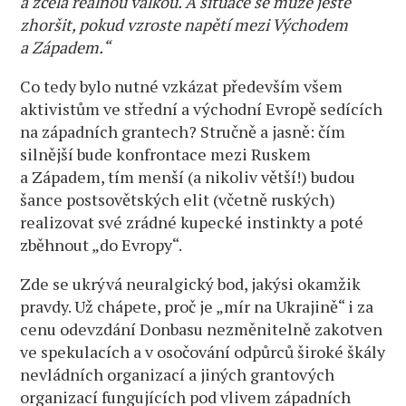
a zcela reálnou válkou. A situace se může ještě
zhoršit, pokud vzroste napětí mezi Východem
a Západem.“
Co tedy bylo nutné vzkázat především všem
aktivistům ve střední a východní Evropě sedících
na západních grantech? Stručně a jasně: čím
silnější bude konfrontace mezi Ruskem
a Západem, tím menší (a nikoliv větší!) budou
šance postsovětských elit (včetně ruských)
realizovat své zrádné kupecké instinkty a poté
zběhnout „do Evropy“.
Zde se ukrývá neuralgický bod, jakýsi okamžik
pravdy. Už chápete, proč je „mír na Ukrajině“ i za
cenu odevzdání Donbasu nezměnitelně zakotven
ve spekulacích a v osočování odpůrců široké škály
nevládních organizací a jiných grantových
organizací fungujících pod vlivem západních