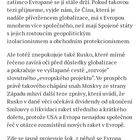
zatímco Evropané se jí stále drží. Pokud takovou
tezi přijmeme, vyjde nám, že Čína, která je
nadále přívržencem globalizace, má s Evropou
mnohem více společného, než mají Spojené státy
s jejich rostoucím geopolitickým
izolacionismem a obchodním protekcionismem.
Ale totéž znepokojuje také Rusko, které mírně
řečeno zavírá oči před důsledky globalizace
a pokračuje ve vyšlapané cestě „rozvoje“
slovutného „evropského projektu“. Ve prospěch
právě takového chápání snah Moskvy ze strany
Západu mluví další teze zprávy, která uvádí, že
Rusko v dané věci očekává dividendy od ukončení
Smlouvy o likvidaci raket středního a krátkého
doletu, protože USA a Evropa nenajdou společnou
řeč v otázce rozmístění nových raket v Evropě.
Zde se jasně projevuje šok, z něhož se Evropa