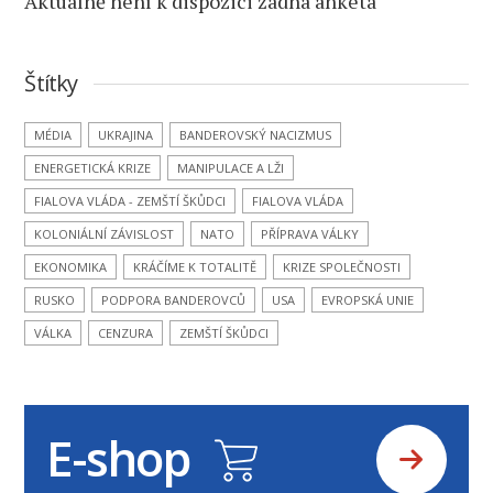
Aktuálně není k dispozici žádná anketa
Štítky
MÉDIA
UKRAJINA
BANDEROVSKÝ NACIZMUS
ENERGETICKÁ KRIZE
MANIPULACE A LŽI
FIALOVA VLÁDA - ZEMŠTÍ ŠKŮDCI
FIALOVA VLÁDA
KOLONIÁLNÍ ZÁVISLOST
NATO
PŘÍPRAVA VÁLKY
EKONOMIKA
KRÁČÍME K TOTALITĚ
KRIZE SPOLEČNOSTI
RUSKO
PODPORA BANDEROVCŮ
USA
EVROPSKÁ UNIE
VÁLKA
CENZURA
ZEMŠTÍ ŠKŮDCI
E-shop