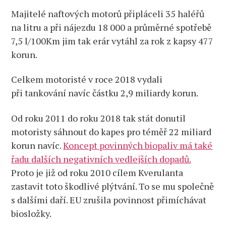
Majitelé naftových motorů připláceli 35 haléřů
na litru a při nájezdu 18 000 a průměrné spotřebě
7,5 l/100Km jim tak erár vytáhl za rok z kapsy 477
korun.
Celkem motoristé v roce 2018 vydali
při tankování navíc částku 2,9 miliardy korun.
Od roku 2011 do roku 2018 tak stát donutil
motoristy sáhnout do kapes pro téměř 22 miliard
korun navíc.
Koncept povinných biopaliv má také
řadu dalších negativních vedlejších dopadů.
Proto je již od roku 2010 cílem Kverulanta
zastavit toto škodlivé plýtvání. To se mu společně
s dalšími daří. EU zrušila povinnost přimíchávat
biosložky.