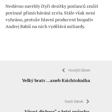
Nedávno navrhly čtyři desítky poslanců zrušit
povinné přimíchávání zcela. Stále však není
vyhráno, protože hlavní producent biopaliv
Andrej Babiš na nich vydělává miliardy.
Novější článek
Velký bratr …aneb Ksichtokniha
Starší článek
„Věcná diskuse“ o krizi počesku