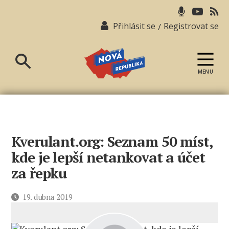
Přihlásit se
Registrovat se
/
MENU
Nová
republika
Kverulant.org: Seznam 50 míst,
kde je lepší netankovat a účet
za řepku
Datum
19. dubna 2019
příspěvku