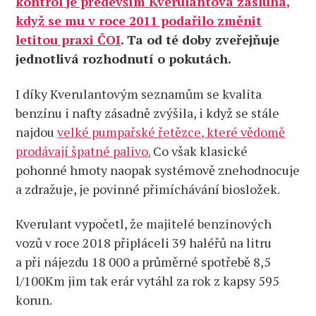
kontrol je především Kverulantova zásluha,
když se mu v roce 2011 podařilo změnit
letitou praxi ČOI
. Ta od té doby zveřejňuje
jednotlivá rozhodnutí o pokutách.
I díky Kverulantovým seznamům se kvalita
benzínu i nafty zásadně zvýšila, i když se stále
najdou
velké pumpařské řetězce, které vědomě
prodávají špatné palivo.
Co však klasické
pohonné hmoty naopak systémově znehodnocuje
a zdražuje, je povinné přimíchávání biosložek.
Kverulant vypočetl, že majitelé benzinových
vozů v roce 2018 připláceli 39 haléřů na litru
a při nájezdu 18 000 a průměrné spotřebě 8,5
l/100Km jim tak erár vytáhl za rok z kapsy 595
korun.