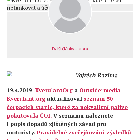
--- ---
Další články autora
Vojtěch Razima
19.4.2019
KverulantOrg
a
Outsidermedia
Kverulant.org
aktualizoval
seznam 50
čerpacích stanic, které za nekvalitní palivo
pokutovala ČOI.
V seznamu naleznete
i popis dopadů zjištěných závad pro
motoristy.
Pravidelné zveřejňování výsledků