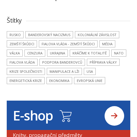
Štítky
RUSKO
BANDEROVSKÝ NACIZMUS
KOLONIÁLNÍ ZÁVISLOST
ZEMŠTÍ ŠKŮDCI
FIALOVA VLÁDA - ZEMŠTÍ ŠKŮDCI
MÉDIA
VÁLKA
CENZURA
UKRAJINA
KRÁČÍME K TOTALITĚ
NATO
FIALOVA VLÁDA
PODPORA BANDEROVCŮ
PŘÍPRAVA VÁLKY
KRIZE SPOLEČNOSTI
MANIPULACE A LŽI
USA
ENERGETICKÁ KRIZE
EKONOMIKA
EVROPSKÁ UNIE
E-shop
Knihy, propagační předměty