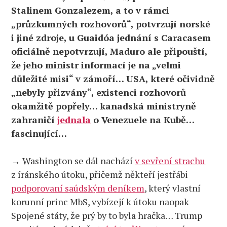
Stalinem Gonzalezem, a to v rámci
„průzkumných rozhovorů“, potvrzují norské
i jiné zdroje, u Guaidóa jednání s Caracasem
oficiálně nepotvrzují, Maduro ale připouští,
že jeho ministr informací je na „velmi
důležité misi“ v zámoří… USA, které očividně
„nebyly přizvány“, existenci rozhovorů
okamžitě popřely… kanadská ministryně
zahraničí
jednala
o Venezuele na Kubě…
fascinující…
→ Washington se dál nachází
v sevření strachu
z íránského útoku, přičemž někteří jestřábi
podporovaní saúdským deníkem
, který vlastní
korunní princ MbS, vybízejí k útoku naopak
Spojené státy, že prý by to byla hračka… Trump