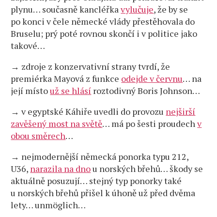
plynu… současně kancléřka
vylučuje
, že by se
po konci v čele německé vlády přestěhovala do
Bruselu; prý poté rovnou skončí i v politice jako
takové…
→ zdroje z konzervativní strany tvrdí, že
premiérka Mayová z funkce
odejde v červnu
… na
její místo
už se hlásí
roztodivný Boris Johnson…
→ v egyptské Káhiře uvedli do provozu
nejširší
zavěšený most na světě
… má po šesti proudech
v
obou směrech
…
→ nejmodernější německá ponorka typu 212,
U36,
narazila na dno
u norských břehů… škody se
aktuálně posuzují… stejný typ ponorky také
u norských břehů přišel k úhoně už před dvěma
lety… unmöglich…