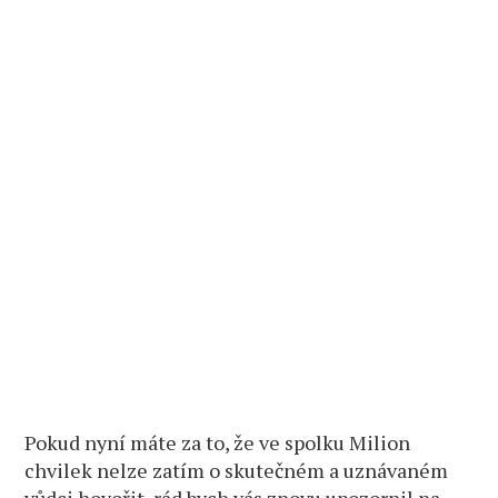
Pokud nyní máte za to, že ve spolku Milion
chvilek nelze zatím o skutečném a uznávaném
vůdci hovořit, rád bych vás znovu upozornil na