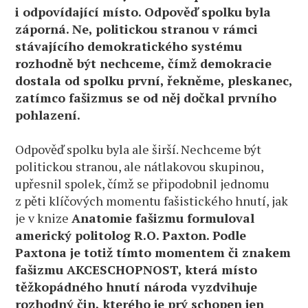
i odpovídající místo. Odpověď spolku byla
záporná. Ne, politickou stranou v rámci
stávajícího demokratického systému
rozhodně být nechceme, čímž demokracie
dostala od spolku první, řekněme, pleskanec,
zatímco fašizmus se od něj dočkal prvního
pohlazení.
Odpověď spolku byla ale širší. Nechceme být
politickou stranou, ale nátlakovou skupinou,
upřesnil spolek, čímž se připodobnil jednomu
z pěti klíčových momentu fašistického hnutí, jak
je v knize
Anatomie fašizmu formuloval
americký politolog R.O. Paxton. Podle
Paxtona je totiž tímto momentem či znakem
fašizmu AKCESCHOPNOST, která místo
těžkopádného hnutí národa vyzdvihuje
rozhodný čin, kterého je prý schopen jen