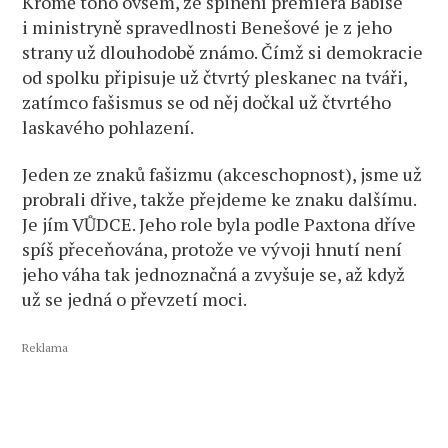
Kromě toho ovšem, že špinění premiéra Babiše
i ministryně spravedlnosti Benešové je z jeho
strany už dlouhodobě známo. Čímž si demokracie
od spolku připisuje už čtvrtý pleskanec na tváři,
zatímco fašismus se od něj dočkal už čtvrtého
laskavého pohlazení.
Jeden ze znaků fašizmu (akceschopnost), jsme už
probrali dřive, takže přejdeme ke znaku dalšímu.
Je jím VŮDCE. Jeho role byla podle Paxtona dříve
spíš přeceňována, protože ve vývoji hnutí není
jeho váha tak jednoznačná a zvyšuje se, až když
už se jedná o převzetí moci.
Reklama