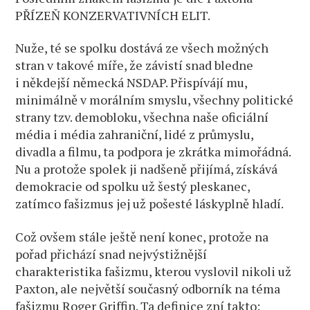
PŘÍZEŇ KONZERVATIVNÍCH ELIT.
Nuže, té se spolku dostává ze všech možných
stran v takové míře, že závistí snad bledne
i někdejší německá NSDAP. Přispívájí mu,
minimálně v morálním smyslu, všechny politické
strany tzv. demobloku, všechna naše oficiální
média i média zahraniční, lidé z průmyslu,
divadla a filmu, ta podpora je zkrátka mimořádná.
Nu a protože spolek ji nadšeně přijímá, získává
demokracie od spolku už šestý pleskanec,
zatímco fašizmus jej už pošesté láskyplně hladí.
Což ovšem stále ještě není konec, protože na
pořad přichází snad nejvýstižnější
charakteristika fašizmu, kterou vyslovil nikoli už
Paxton, ale největší současný odborník na téma
fašizmu Roger Griffin. Ta definice zní takto: