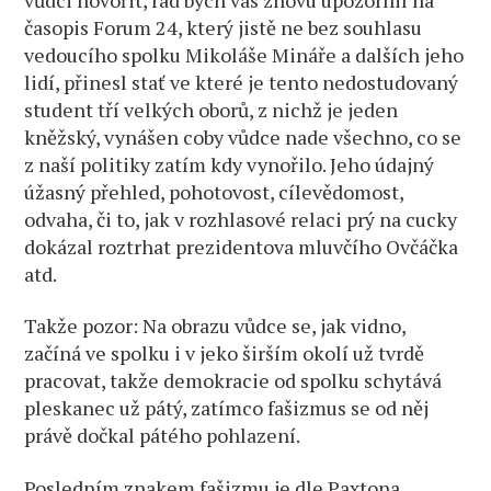
časopis Forum 24, který jistě ne bez souhlasu
vedoucího spolku Mikoláše Mináře a dalších jeho
lidí, přinesl stať ve které je tento nedostudovaný
student tří velkých oborů, z nichž je jeden
kněžský, vynášen coby vůdce nade všechno, co se
z naší politiky zatím kdy vynořilo. Jeho údajný
úžasný přehled, pohotovost, cílevědomost,
odvaha, či to, jak v rozhlasové relaci prý na cucky
dokázal roztrhat prezidentova mluvčího Ovčáčka
atd.
Takže pozor: Na obrazu vůdce se, jak vidno,
začíná ve spolku i v jeko širším okolí už tvrdě
pracovat, takže demokracie od spolku schytává
pleskanec už pátý, zatímco fašizmus se od něj
právě dočkal pátého pohlazení.
Posledním znakem fašizmu je dle Paxtona