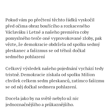
Pokud vám po přečtení těchto řádků vyskočil
před očima obraz bouřícího a rozkaceného
Václaváku i Letné a našeho premiéra coby
pomyslného terče oné vyprovokované zloby, pak
vězte, že demokracie obdržela od spolku sedmý
pleskanec a fašizmus se od téhož dočkal
sedmého pohlazení
Celkový výsledek našeho pojednání vychází tedy
tristně. Demokracie získala od spolku Milion
chvilek celkem sedm pleskanců, zatímco fašizmu
se od něj dočkal sedmera pohlazení.
Docela jako by na světě nebylo už nic
jednoznačnějšího a průkaznějšího.