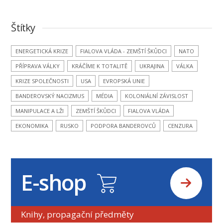
Štítky
ENERGETICKÁ KRIZE
FIALOVA VLÁDA - ZEMŠTÍ ŠKŮDCI
NATO
PŘÍPRAVA VÁLKY
KRÁČÍME K TOTALITĚ
UKRAJINA
VÁLKA
KRIZE SPOLEČNOSTI
USA
EVROPSKÁ UNIE
BANDEROVSKÝ NACIZMUS
MÉDIA
KOLONIÁLNÍ ZÁVISLOST
MANIPULACE A LŽI
ZEMŠTÍ ŠKŮDCI
FIALOVA VLÁDA
EKONOMIKA
RUSKO
PODPORA BANDEROVCŮ
CENZURA
E-shop
Knihy, propagační předměty