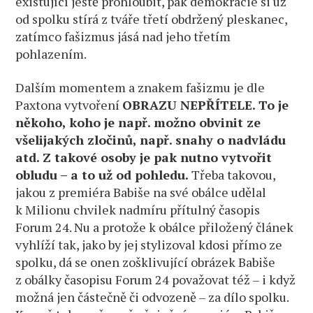
existující ještě prohloubit, pak demokracie si už
od spolku stírá z tváře třetí obdržený pleskanec,
zatímco fašizmus jásá nad jeho třetím
pohlazením.
Dalším momentem a znakem fašizmu je dle
Paxtona vytvoření
OBRAZU NEPŘÍTELE. To je
někoho, koho je např. možno obvinit ze
všelijakých zločinů, např. snahy o nadvládu
atd. Z takové osoby je pak nutno vytvořit
obludu – a to už od pohledu.
Třeba takovou,
jakou z premiéra Babiše na své obálce udělal
k Milionu chvilek nadmíru přítulný časopis
Forum 24. Nu a protože k obálce přiložený článek
vyhlíží tak, jako by jej stylizoval kdosi přímo ze
spolku, dá se onen zošklivující obrázek Babiše
z obálky časopisu Forum 24 považovat též – i když
možná jen částečně či odvozeně – za dílo spolku.