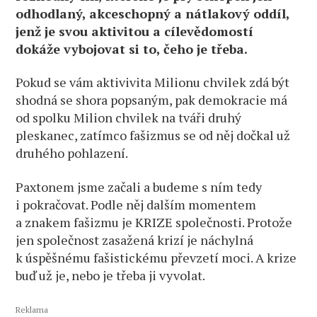
odhodlaný, akceschopný a nátlakový oddíl,
jenž je svou aktivitou a cílevědomostí
dokáže vybojovat si to, čeho je třeba.
Pokud se vám aktivivita Milionu chvilek zdá být
shodná se shora popsaným, pak demokracie má
od spolku Milion chvilek na tváři druhý
pleskanec, zatímco fašizmus se od něj dočkal už
druhého pohlazení.
Paxtonem jsme začali a budeme s ním tedy
i pokračovat. Podle něj dalším momentem
a znakem fašizmu je KRIZE společnosti. Protože
jen společnost zasažená krizí je náchylná
k úspěšnému fašistickému převzetí moci. A krize
buď už je, nebo je třeba ji vyvolat.
Reklama