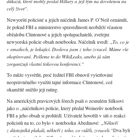
důkazů, které mohly poslat Hillary a její tým na dovolenou na
celý život“.
Newyorští policisté a jejich náčelník James P. O’Neil oznámili,
že pokud FBI a ministerstvo spravedlnosti neobdrží včasnou
obžalobu Clintonové a jejích spolupachatelů, zveřejní
newyorská policie obsah notebooku. Náčelník uvedl:
„To, co je
v emailech, je šokující. Doslova jsem z toho zvracel. Máme vše
okopírované. Pošleme to do WikiLeaks, anebo já sám
zorganizuji vlastní tiskovou konferenci.“
To může vysvětlit, proč ředitel FBI obnovil vyšetřování
neoprávněného využití tajné informace Clintonové, což
okamžitě snížilo její rating.
Na amerických pravicových fórech psali o zesnulém Silksovi
jako o „náčelníkovi policie, který předal Weinerův notebook
FBI a jeho obsah si prohlédl. Uživatelé hovořili v síti o reakci
policistů na to, co bylo v notebooku Abedinové:
„Někteří
z důstojníků plakali, někteří z toho, co viděli, zvraceli.“
Dva byli