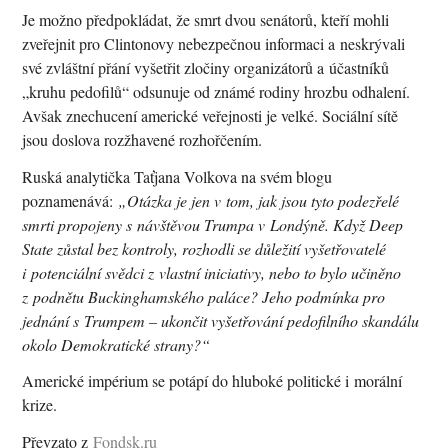
Je možno předpokládat, že smrt dvou senátorů, kteří mohli
zveřejnit pro Clintonovy nebezpečnou informaci a neskrývali
své zvláštní přání vyšetřit zločiny organizátorů a účastníků
„kruhu pedofilů“ odsunuje od známé rodiny hrozbu odhalení.
Avšak znechucení americké veřejnosti je velké. Sociální sítě
jsou doslova rozžhavené rozhořčením.
Ruská analytička Taťjana Volkova na svém blogu
poznamenává:
„Otázka je jen v tom, jak jsou tyto podezřelé
smrti propojeny s návštěvou Trumpa v Londýně. Když Deep
State zůstal bez kontroly, rozhodli se důležití vyšetřovatelé
i potenciální svědci z vlastní iniciativy, nebo to bylo učiněno
z podnětu Buckinghamského paláce? Jeho podmínka pro
jednání s Trumpem – ukončit vyšetřování pedofilního skandálu
okolo Demokratické strany?“
Americké impérium se potápí do hluboké politické i morální
krize.
Převzato z
Fondsk.ru