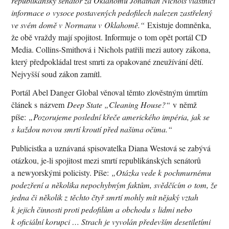
republikánský senátor za Oklahomu Jonathan Nichols vlastnící
informace o vysoce postavených pedofilech nalezen zastřelený
ve svém domě v Normanu v Oklahomě.“
Existuje domněnka,
že obě vraždy mají spojitost. Informuje o tom opět portál CD
Media. Collins-Smithová i Nichols patřili mezi autory zákona,
který předpokládal trest smrti za opakované zneužívání dětí.
Nejvyšší soud zákon zamítl.
Portál Abel Danger Global věnoval těmto zlověstným úmrtím
článek s názvem
Deep State „Cleaning House?“
v němž
píše:
„Pozorujeme poslední křeče amerického impéria, jak se
s každou novou smrtí kroutí před našima očima.“
Publicistka a uznávaná spisovatelka Diana Westová se zabývá
otázkou, je-li spojitost mezi smrtí republikánských senátorů
a newyorskými policisty. Píše:
„Otázka vede k pochmurnému
podezření a několika nepochybným faktům, svědčícím o tom, že
jedna či několik z těchto čtyř smrtí mohly mít nějaký vztah
k jejich činnosti proti pedofilům a obchodu s lidmi nebo
k oficiální korupci … Strach je vyvolán především desetiletími