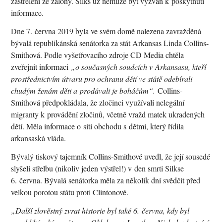
zastřeleni ze zálohy. Silks už nemůže být vyzván k poskytnutí
informace.
Dne 7. června 2019 byla ve svém domě nalezena zavražděná
bývalá republikánská senátorka za stát Arkansas Linda Collins-
Smithová. Podle vyšetřovacího zdroje CD Media chtěla
zveřejnit informaci
„o současných soudcích v Arkansasu, kteří
prostřednictvím útvaru pro ochranu dětí ve státě odebírali
chudým ženám děti a prodávali je boháčům“.
Collins-
Smithová předpokládala, že zločinci využívali nelegální
migranty k provádění zločinů, včetně vražd matek ukradených
dětí. Měla informace o síti obchodu s dětmi, který řídila
arkansaská vláda.
Bývalý tiskový tajemník Collins-Smithové uvedl, že její sousedé
slyšeli střelbu (nikoliv jeden výstřel!) v den smrti Silkse
6. června. Bývalá senátorka měla za několik dní svědčit před
velkou porotou státu proti Clintonové.
„Další zlověstný zvrat historie byl také 6. června, kdy byl