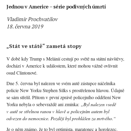
Jednou v Americe – série podivných úmrtí
Vladimir Prochvatilov
18. června 2019
„Stát ve státě“ zametá stopy
V době kdy Trump s Melánií cestují po světě na státní návštěvy,
dochází v Americe k událostem, které mohou vážně ovlivnit
osud Clintonové.
Dne 5. června byl nalezen ve svém autě zástupce náčelníka
policie New Yorku Stephen Silks s prostřelenou hlavou. Údajně
se sám střelil. Přitom v první zprávě policejního oddělení New
Yorku nebyla o sebevraždě ani zmínka:
„Byl nalezen vsedě
v autě se střelnou ranou v hlavě a policejním autem byl
odvezen do nemocnice. Později byl prohlášen za mrtvého.“
Je o něm známo, že to byl optimista, maratonec a horolezec.