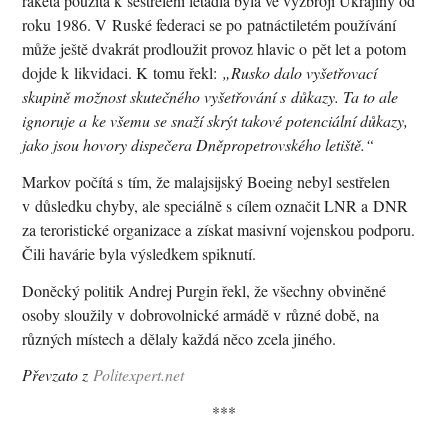
raketa použitá k sestřelení letadla byla ve výzbroji Ukrajiny od
roku 1986. V Ruské federaci se po patnáctiletém používání
může ještě dvakrát prodloužit provoz hlavic o pět let a potom
dojde k likvidaci. K tomu řekl:
„Rusko dalo vyšetřovací
skupině možnost skutečného vyšetřování s důkazy. Ta to ale
ignoruje a ke všemu se snaží skrýt takové potenciální důkazy,
jako jsou hovory dispečera Dněpropetrovského letiště.“
Markov počítá s tím, že malajsijský Boeing nebyl sestřelen
v důsledku chyby, ale speciálně s cílem označit LNR a DNR
za teroristické organizace a získat masivní vojenskou podporu.
Čili havárie byla výsledkem spiknutí.
Doněcký politik Andrej Purgin řekl, že všechny obviněné
osoby sloužily v dobrovolnické armádě v různé době, na
různých místech a dělaly každá něco zcela jiného.
Převzato z
Politexpert.net
***