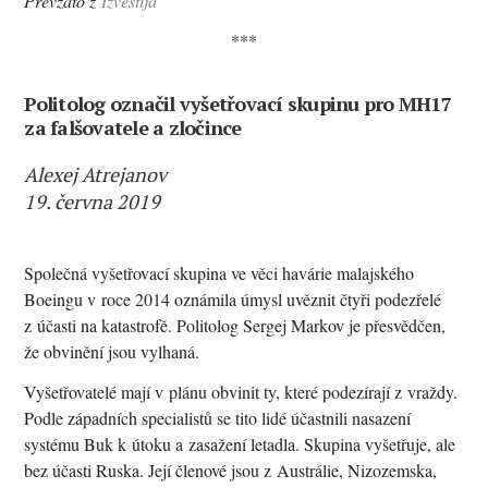
Převzato z
Izvestija
***
Politolog označil vyšetřovací skupinu pro MH17
za falšovatele a zločince
Alexej Atrejanov
19. června 2019
Společná vyšetřovací skupina ve věci havárie malajského
Boeingu v roce 2014 oznámila úmysl uvěznit čtyři podezřelé
z účasti na katastrofě. Politolog Sergej Markov je přesvědčen,
že obvinění jsou vylhaná.
Vyšetřovatelé mají v plánu obvinit ty, které podezírají z vraždy.
Podle západních specialistů se tito lidé účastnili nasazení
systému Buk k útoku a zasažení letadla. Skupina vyšetřuje, ale
bez účasti Ruska. Její členové jsou z Austrálie, Nizozemska,