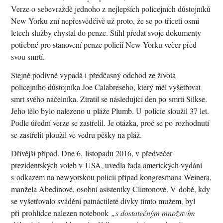
Verze o sebevraždě jednoho z nejlepších policejních důstojníků
New Yorku zní nepřesvědčivě už proto, že se po třiceti osmi
letech služby chystal do penze. Stihl předat svoje dokumenty
potřebné pro stanovení penze policii New Yorku večer před
svou smrtí.
Stejně podivně vypadá i předčasný odchod ze života
policejního důstojníka Joe Calabreseho, který měl vyšetřovat
smrt svého náčelníka. Ztratil se následující den po smrti Silkse.
Jeho tělo bylo nalezeno u pláže Plumb. U policie sloužil 37 let.
Podle úřední verze se zastřelil. Je otázka, proč se po rozhodnutí
se zastřelit ploužil ve vedru pěšky na pláž.
Dřívější případ. Dne 6. listopadu 2016, v předvečer
prezidentských voleb v USA, uvedla řada amerických vydání
s odkazem na newyorskou policii případ kongresmana Weinera,
manžela Abedinové, osobní asistentky Clintonové. V době, kdy
se vyšetřovalo svádění patnáctileté dívky tímto mužem, byl
při prohlídce nalezen notebook
„s dostatečným množstvím