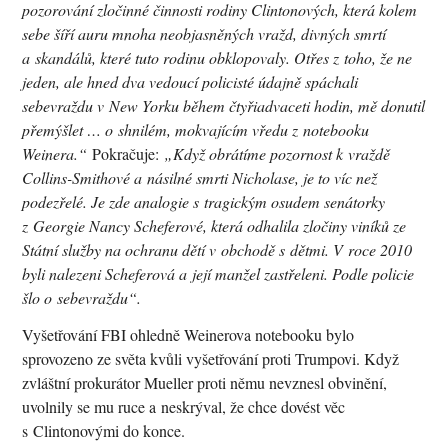
pozorování zločinné činnosti rodiny Clintonových, která kolem
sebe šíří auru mnoha neobjasněných vražd, divných smrtí
a skandálů, které tuto rodinu obklopovaly. Otřes z toho, že ne
jeden, ale hned dva vedoucí policisté údajně spáchali
sebevraždu v New Yorku během čtyřiadvaceti hodin, mě donutil
přemýšlet … o shnilém, mokvajícím vředu z notebooku
Weinera.“
Pokračuje:
„Když obrátíme pozornost k vraždě
Collins-Smithové a násilné smrti Nicholase, je to víc než
podezřelé. Je zde analogie s tragickým osudem senátorky
z Georgie Nancy Scheferové, která odhalila zločiny viníků ze
Státní služby na ochranu dětí v obchodě s dětmi. V roce 2010
byli nalezeni Scheferová a její manžel zastřeleni. Podle policie
šlo o sebevraždu“.
Vyšetřování FBI ohledně Weinerova notebooku bylo
sprovozeno ze světa kvůli vyšetřování proti Trumpovi. Když
zvláštní prokurátor Mueller proti němu nevznesl obvinění,
uvolnily se mu ruce a neskrýval, že chce dovést věc
s Clintonovými do konce.