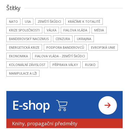
Štítky
NATO
USA
ZEMŠTÍ ŠKŮDCI
KRÁČÍME K TOTALITĚ
KRIZE SPOLEČNOSTI
VÁLKA
FIALOVA VLÁDA
MÉDIA
BANDEROVSKÝ NACIZMUS
CENZURA
UKRAJINA
ENERGETICKÁ KRIZE
PODPORA BANDEROVCŮ
EVROPSKÁ UNIE
EKONOMIKA
FIALOVA VLÁDA - ZEMŠTÍ ŠKŮDCI
KOLONIÁLNÍ ZÁVISLOST
PŘÍPRAVA VÁLKY
RUSKO
MANIPULACE A LŽI
E-shop
Knihy, propagační předměty