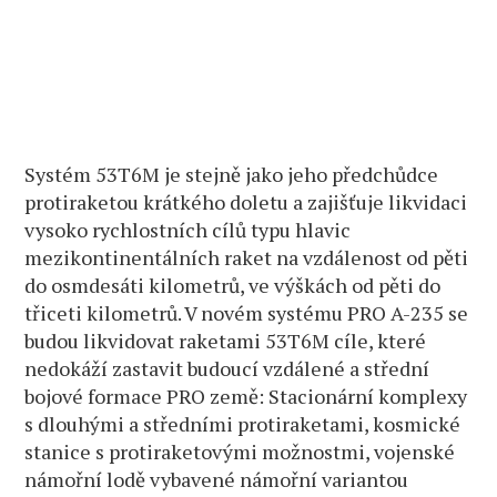
Systém 53T6M je stejně jako jeho předchůdce
protiraketou krátkého doletu a zajišťuje likvidaci
vysoko rychlostních cílů typu hlavic
mezikontinentálních raket na vzdálenost od pěti
do osmdesáti kilometrů, ve výškách od pěti do
třiceti kilometrů. V novém systému PRO A-235 se
budou likvidovat raketami 53T6M cíle, které
nedokáží zastavit budoucí vzdálené a střední
bojové formace PRO země: Stacionární komplexy
s dlouhými a středními protiraketami, kosmické
stanice s protiraketovými možnostmi, vojenské
námořní lodě vybavené námořní variantou