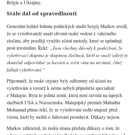
Belgie a Ukrajiny.
Stále dál od spravedlnosti
Generální ředitel Istitutu politických studií Sergěj Markov uvedl,
že se vyšetřovatelé snaží obvinit ruské vedení z válečného
zločinu, aby později využilo zčásti metody, které se uplatňují
proti teroristům. Řekl:
„Jsou všechny důvody k podezření, že
vyšetřovací skupina je skupinou zločinců, kteří se snaží zakrýt ty
skutečně odpovědné za havárii a svést vinu na nevinné, čímž
falšují vyšetřování.“
Připomněl, že ruské orgány byly odříznuty od účasti na
vyšetřování a rovněž k němu nebyli připuštěni specialisté
z Malajsie. Byla to jediná země, která není závislá na tajných
službách USA a Nizozemska. Malajsijský premiér Mahathir
Mohamad přímo řekl, že se vyšetřování vedlo utajeně před
všemi, kteří by mohli o falšování promluvit. Důkazy nejsou.
Markov zdůraznil, že ruská strana předala důkazy o tom, že