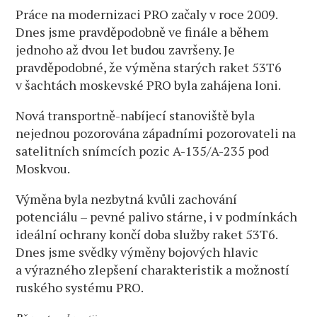
Práce na modernizaci PRO začaly v roce 2009.
Dnes jsme pravděpodobně ve finále a během
jednoho až dvou let budou završeny. Je
pravděpodobné, že výměna starých raket 53T6
v šachtách moskevské PRO byla zahájena loni.
Nová transportně-nabíjecí stanoviště byla
nejednou pozorována západními pozorovateli na
satelitních snímcích pozic A-135/A-235 pod
Moskvou.
Výměna byla nezbytná kvůli zachování
potenciálu – pevné palivo stárne, i v podmínkách
ideální ochrany končí doba služby raket 53T6.
Dnes jsme svědky výměny bojových hlavic
a výrazného zlepšení charakteristik a možností
ruského systému PRO.