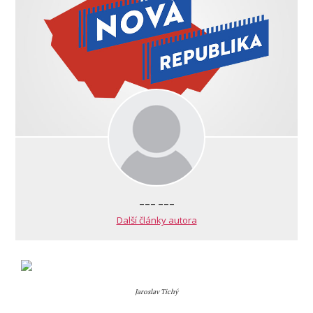
--- ---
Další články autora
Jaroslav Tichý