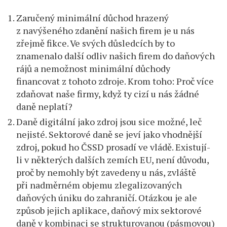
Zaručený minimální důchod hrazený
z navýšeného zdanění našich firem je u nás
zřejmě fikce. Ve svých důsledcích by to
znamenalo další odliv našich firem do daňových
rájů a nemožnost minimální důchody
financovat z tohoto zdroje. Krom toho: Proč více
zdaňovat naše firmy, když ty cizí u nás žádné
daně neplatí?
Daně digitální jako zdroj jsou sice možné, leč
nejisté. Sektorové daně se jeví jako vhodnější
zdroj, pokud ho ČSSD prosadí ve vládě. Existují-
li v některých dalších zemích EU, není důvodu,
proč by nemohly být zavedeny u nás, zvláště
při nadměrném objemu zlegalizovaných
daňových úniku do zahraničí. Otázkou je ale
způsob jejich aplikace, daňový mix sektorové
daně v kombinaci se strukturovanou (pásmovou)