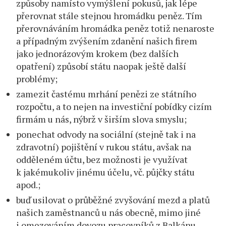
způsoby namísto vymýšlení pokusů, jak lépe
přerovnat stále stejnou hromádku peněz. Tím
přerovnáváním hromádka peněz totiž nenaroste
a případným zvýšením zdanění našich firem
jako jednorázovým krokem (bez dalších
opatření) způsobí státu naopak ještě další
problémy;
zamezit častému mrhání penězi ze státního
rozpočtu, a to nejen na investiční pobídky cizím
firmám u nás, nýbrž v širším slova smyslu;
ponechat odvody na sociální (stejně tak i na
zdravotní) pojištění v rukou státu, avšak na
odděleném účtu, bez možnosti je využívat
k jakémukoliv jinému účelu, vč. půjčky státu
apod.;
buď usilovat o průběžné zvyšování mezd a platů
našich zaměstnanců u nás obecně, mimo jiné
i omezováním dovozu pracovníků z Balkánu,