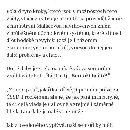
Pokud tyto kroky, které jsou v možnostech této
vlády, vláda zrealizuje, není třeba provádět žádné
z ministryní Maláčovou navrhovaných změn
v průběžném důchodovém systému, které situaci
dlouhodobě nevyřeší (což je i názorem
ekonomických odborníků), vnesou do něj jen
další problémy a chaos.
Do té doby je zcela na místě výzva seniorům
v záhlaví tohoto článku, tj.
„Senioři bdětě!“
.
„Zdroje jsou“, jak říkal dřívější premiér právě za
ČSSD. Problémem ale je, že jak paní ministryně,
tak i celá vláda je usilovně a zřejmě i záměrně
hledá tam, kde je nalézt nemůže.
Jak z uvedeného vyplývá, naši senioři by měli