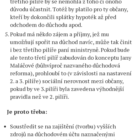
třetího pilíře by se nemohla z toho či onoho
důvodu účastnit. Totéž by platilo pro ty občany,
kteří by dokončili splátky hypoték až před
odchodem do důchodu apod.
Pokud má někdo zájem a příjmy, jež mu
umožňují spořit na důchod navíc, může tak činit
i bez třetího pilíře paní ministryně. Pokud bude
ale tento třetí pilíř zabudován do konceptu Jany
Maláčové (bůhvíproč nazvaného důchodová
reforma), prohloubí to (v závislosti na nastavení
2. a 3. pilíře) sociální nerovnost mezi občany,
pokud by ve 3.pilíři byla zavedena výhodnější
pravidla než ve 2. pilíři.
Je proto třeba:
Soustředit se na zajištění (tvorbu) vyšších
zdrojů na důchodovém účtu naznačenými