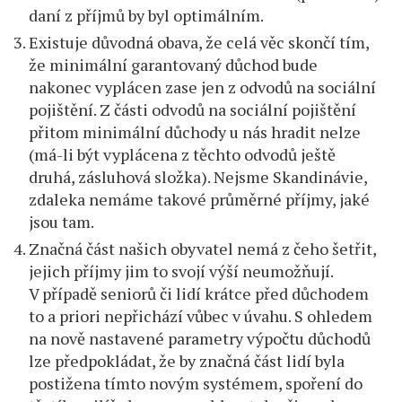
daní z příjmů by byl optimálním.
Existuje důvodná obava, že celá věc skončí tím,
že minimální garantovaný důchod bude
nakonec vyplácen zase jen z odvodů na sociální
pojištění. Z části odvodů na sociální pojištění
přitom minimální důchody u nás hradit nelze
(má-li být vyplácena z těchto odvodů ještě
druhá, zásluhová složka). Nejsme Skandinávie,
zdaleka nemáme takové průměrné příjmy, jaké
jsou tam.
Značná část našich obyvatel nemá z čeho šetřit,
jejich příjmy jim to svojí výší neumožňují.
V případě seniorů či lidí krátce před důchodem
to a priori nepřichází vůbec v úvahu. S ohledem
na nově nastavené parametry výpočtu důchodů
lze předpokládat, že by značná část lidí byla
postižena tímto novým systémem, spoření do