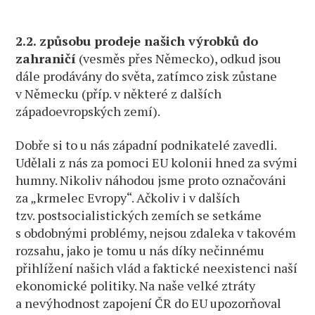
2.2. způsobu prodeje našich výrobků do
zahraničí
(vesměs přes Německo), odkud jsou
dále prodávány do světa, zatímco zisk zůstane
v Německu (příp. v některé z dalších
západoevropských zemí).
Dobře si to u nás západní podnikatelé zavedli.
Udělali z nás za pomoci EU kolonii hned za svými
humny. Nikoliv náhodou jsme proto označováni
za „krmelec Evropy“. Ačkoliv i v dalších
tzv. postsocialistických zemích se setkáme
s obdobnými problémy, nejsou zdaleka v takovém
rozsahu, jako je tomu u nás díky nečinnému
přihlížení našich vlád a faktické neexistenci naší
ekonomické politiky. Na naše velké ztráty
a nevýhodnost zapojení ČR do EU upozorňoval