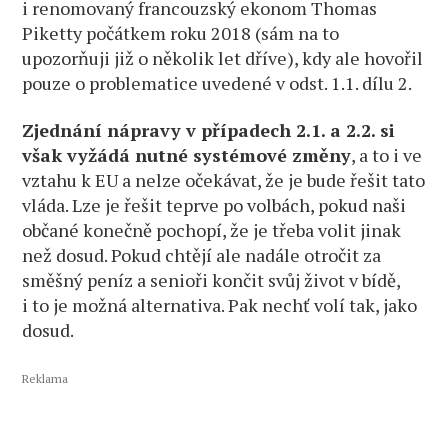
i renomovaný francouzský ekonom Thomas
Piketty počátkem roku 2018 (sám na to
upozorňuji již o několik let dříve), kdy ale hovořil
pouze o problematice uvedené v odst. 1.1. dílu 2.
Zjednání nápravy v případech 2.1. a 2.2. si
však vyžádá nutné systémové změny
, a to i ve
vztahu k EU a nelze očekávat, že je bude řešit tato
vláda. Lze je řešit teprve po volbách, pokud naši
občané konečně pochopí, že je třeba volit jinak
než dosud. Pokud chtějí ale nadále otročit za
směšný peníz a senioři končit svůj život v bídě,
i to je možná alternativa. Pak nechť volí tak, jako
dosud.
Reklama