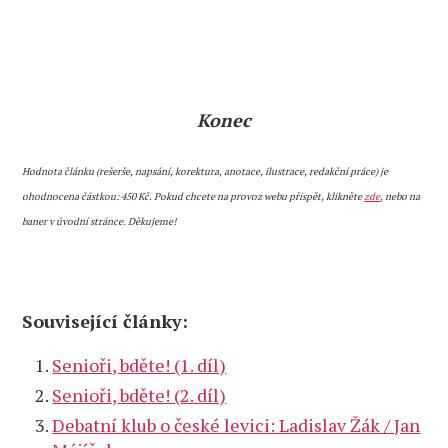
Konec
Hodnota článku (rešerše, napsání, korektura, anotace, ilustrace, redakční práce) je
ohodnocena částkou: 450 Kč. Pokud chcete na provoz webu přispět, klikněte
zde
, nebo na
baner v úvodní stránce. Děkujeme!
Související články:
Senioři, bděte! (1. díl)
Senioři, bděte! (2. díl)
Debatní klub o české levici: Ladislav Žák / Jan