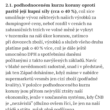
2.1. podhodnoceném kurzu koruny oproti
paritě její kupní síly (cca o 40 %)
, což sice
umožňuje vývoz některých našich výrobků za
dumpingové ceny, neboť rozdíl v cenách na
zahraničních trzích ve volné měně je vykryt
v tuzemsku na náš úkor korunou, zatímco
při dovozech zboží, výrobků a služeb všeho druhu
platíme pak o 40 % více, což je dále ještě
umocněno DPH a spotřebními daněmi
počítanými z takto navýšených základů. Navíc
v blahé nevědomosti radostně, snad i v představě,
jak ten Západ doháníme, když máme v nabídce
supermarketů vesměs jen cizí zboží (podřadné
kvality). V položce podhodnoceného kurzu
koruny jsou přitom nejvyšší ztráty naší
ekonomiky, jenže v současném systému, kdy ČNB
je „nezávislá“ (dlužno ovšem říci, že jen na naší
vládě a státu, avšak plně podřízena