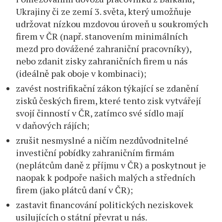
Ukrajiny či ze zemí 3. světa, který umožňuje
udržovat nízkou mzdovou úroveň u soukromých
firem v ČR (např. stanovením minimálních
mezd pro dovážené zahraniční pracovníky),
nebo zdanit zisky zahraničních firem u nás
(ideálně pak oboje v kombinaci);
zavést nostrifikační zákon týkající se zdanění
zisků českých firem, které tento zisk vytvářejí
svojí činností v ČR, zatímco své sídlo mají
v daňových rájích;
zrušit nesmyslné a ničím nezdůvodnitelné
investiční pobídky zahraničním firmám
(neplátcům daně z příjmu v ČR) a poskytnout je
naopak k podpoře našich malých a středních
firem (jako plátců daní v ČR);
zastavit financování politických neziskovek
usilujících o státní převrat u nás.