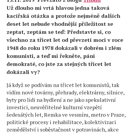
Už dlouho mi vrtá hlavou jedna taková
kacířská otázka a protože nejméně dalších
deset let nebude vhodnější příležitost se
zeptat, zeptám se teď: Představte si, co
všechno za třicet let od převzetí moci v roce
1948 do roku 1978 dokázali v dobrém i zlém
komunisti, a teď mi řekněte, páni
demokraté, co jste za stejných třicet let
dokázali vy?
Já když se podívám na třicet let komunistů, tak
vidím nové továrny, přehrady, elektrárny, silnice,
byty pro lidi na bydlení a ne jako spekulativní
investici, neuvěřitelné kulturní vzepětí
šedesátých let, Remka ve vesmíru, metro v Praze,
politické procesy i rehabilitace, kolektivizaci
zemědělství i soběstačnost v potravinách, akce