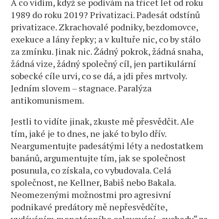
A co vidím, když se podívám na třicet let od roku
1989 do roku 2019? Privatizaci. Padesát odstínů
privatizace. Zkrachovalé podniky, bezdomovce,
exekuce a lány řepky; a v kultuře nic, co by stálo
za zmínku. Jinak nic. Žádný pokrok, žádná snaha,
žádná vize, žádný společný cíl, jen partikulární
sobecké cíle urvi, co se dá, a jdi přes mrtvoly.
Jedním slovem – stagnace. Paralýza
antikomunismem.
Jestli to vidíte jinak, zkuste mě přesvědčit. Ale
tím, jaké je to dnes, ne jaké to bylo dřív.
Neargumentujte padesátými léty a nedostatkem
banánů, argumentujte tím, jak se společnost
posunula, co získala, co vybudovala. Celá
společnost, ne Kellner, Babiš nebo Bakala.
Neomezenými možnostmi pro agresivní
podnikavé predátory mě nepřesvědčíte,