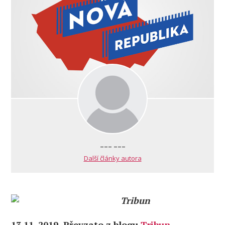
--- ---
Další články autora
Tribun
13.11. 2019 Převzato z blogu
Tribun