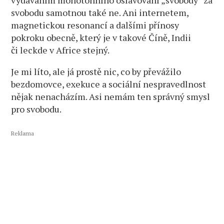
vydáváním monotónního oslavování „svobody“ za
svobodu samotnou také ne. Ani internetem,
magnetickou resonancí a dalšími přínosy
pokroku obecně, který je v takové Číně, Indii
či leckde v Africe stejný.
Je mi líto, ale já prostě nic, co by převážilo
bezdomovce, exekuce a sociální nespravedlnost
nějak nenacházím. Asi nemám ten správný smysl
pro svobodu.
Reklama