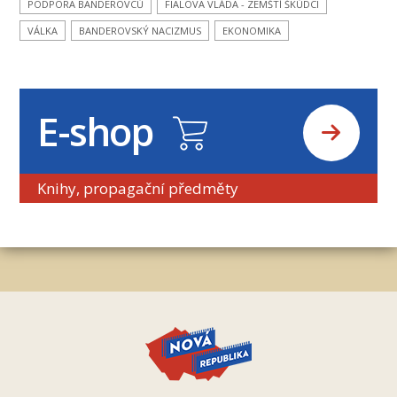
PODPORA BANDEROVCŮ
FIALOVA VLÁDA - ZEMŠTÍ ŠKŮDCI
VÁLKA
BANDEROVSKÝ NACIZMUS
EKONOMIKA
E-shop
Knihy, propagační předměty