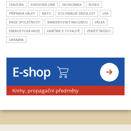
CENZURA
EVROPSKÁ UNIE
EKONOMIKA
RUSKO
PŘÍPRAVA VÁLKY
NATO
KOLONIÁLNÍ ZÁVISLOST
USA
KRIZE SPOLEČNOSTI
BANDEROVSKÝ NACIZMUS
VÁLKA
ENERGETICKÁ KRIZE
KRÁČÍME K TOTALITĚ
ZEMŠTÍ ŠKŮDCI
UKRAJINA
E-shop
Knihy, propagační předměty