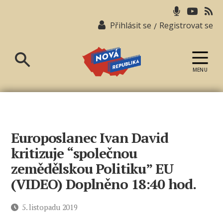
Přihlásit se
Registrovat se
/
MENU
Nová
republika
Europoslanec Ivan David
kritizuje “společnou
zemědělskou Politiku” EU
(VIDEO) Doplněno 18:40 hod.
Datum
5. listopadu 2019
příspěvku