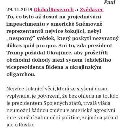
Paul
29.11.2019
GlobalResearch
a
Zvědavec
To, co bylo až dosud na projednávání
impeachmentu v americké Sněmovně
reprezentantů nejvíce šokující, nebyl
„nesporný“ svědek, který poskytl nezvratný
důkaz quid pro quo. Ani to, zda prezident
Trump požádal Ukrajince, aby prošetřili
obchodní dohody mezi synem tehdejšího
viceprezidenta Bidena a ukrajinským
oligarchou.
Nejvíce šokující věcí, která ze slyšení dosud
vyplynula, je potvrzení, že bez ohledu na to, kdo
je prezidentem Spojených států, trvalá vláda
neumožní žádnou změnu v americké agresivní
intervenční zahraniční politice, zejména pokud
jde o Rusko.