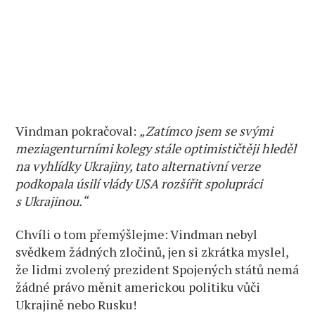
Vindman pokračoval:
„Zatímco jsem se svými
meziagenturními kolegy stále optimističtěji hleděl
na vyhlídky Ukrajiny, tato alternativní verze
podkopala úsilí vlády USA rozšířit spolupráci
s Ukrajinou.“
Chvíli o tom přemýšlejme: Vindman nebyl
svědkem žádných zločinů, jen si zkrátka myslel,
že lidmi zvolený prezident Spojených států nemá
žádné právo měnit americkou politiku vůči
Ukrajině nebo Rusku!