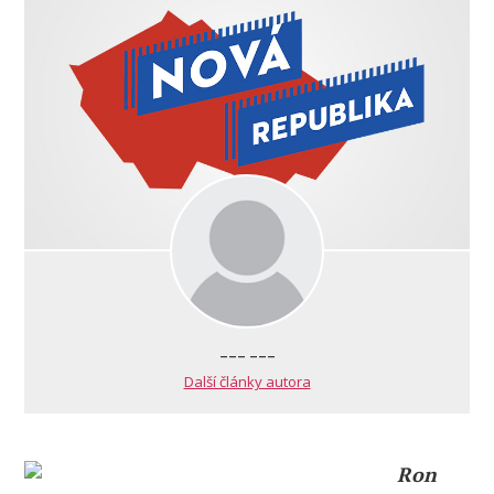
--- ---
Další články autora
Ron