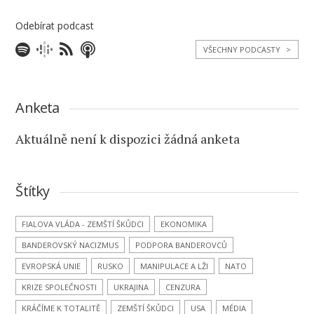
Odebírat podcast
VŠECHNY PODCASTY
>
Anketa
Aktuálně není k dispozici žádná anketa
Štítky
FIALOVA VLÁDA - ZEMŠTÍ ŠKŮDCI
EKONOMIKA
BANDEROVSKÝ NACIZMUS
PODPORA BANDEROVCŮ
EVROPSKÁ UNIE
RUSKO
MANIPULACE A LŽI
NATO
KRIZE SPOLEČNOSTI
UKRAJINA
CENZURA
KRÁČÍME K TOTALITĚ
ZEMŠTÍ ŠKŮDCI
USA
MÉDIA