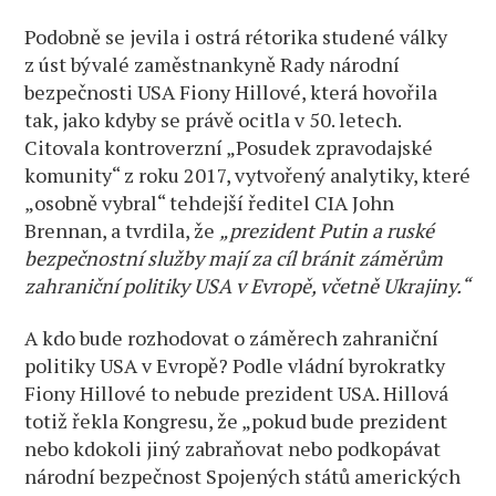
Podobně se jevila i ostrá rétorika studené války
z úst bývalé zaměstnankyně Rady národní
bezpečnosti USA Fiony Hillové, která hovořila
tak, jako kdyby se právě ocitla v 50. letech.
Citovala kontroverzní „Posudek zpravodajské
komunity“ z roku 2017, vytvořený analytiky, které
„osobně vybral“ tehdejší ředitel CIA John
Brennan, a tvrdila, že
„prezident Putin a ruské
bezpečnostní služby mají za cíl bránit záměrům
zahraniční politiky USA v Evropě, včetně Ukrajiny.“
A kdo bude rozhodovat o záměrech zahraniční
politiky USA v Evropě? Podle vládní byrokratky
Fiony Hillové to nebude prezident USA. Hillová
totiž řekla Kongresu, že „pokud bude prezident
nebo kdokoli jiný zabraňovat nebo podkopávat
národní bezpečnost Spojených států amerických