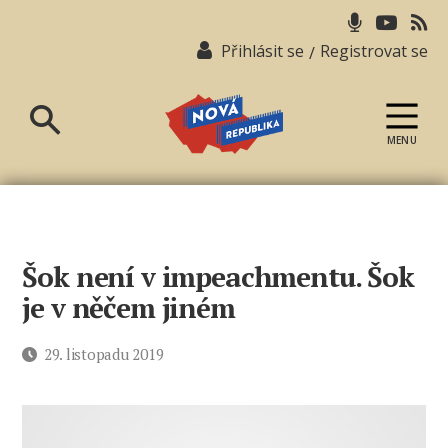
Přihlásit se
Registrovat se
/
MENU
Nová
republika
Šok není v impeachmentu. Šok
je v něčem jiném
Datum
29. listopadu 2019
příspěvku