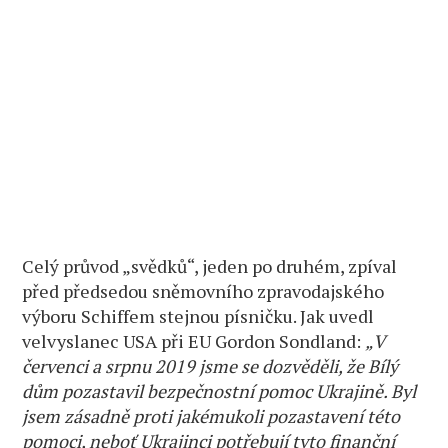
Celý průvod „svědků“, jeden po druhém, zpíval
před předsedou sněmovního zpravodajského
výboru Schiffem stejnou písničku. Jak uvedl
velvyslanec USA při EU Gordon Sondland:
„V
červenci a srpnu 2019 jsme se dozvěděli, že Bílý
dům pozastavil bezpečnostní pomoc Ukrajině. Byl
jsem zásadně proti jakémukoli pozastavení této
pomoci, neboť Ukrajinci potřebují tyto finanční