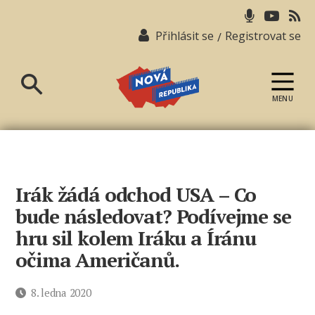
Přihlásit se
Registrovat se
/
MENU
Nová
republika
Irák žádá odchod USA – Co
bude následovat? Podívejme se
hru sil kolem Iráku a Íránu
očima Američanů.
Datum
8. ledna 2020
příspěvku