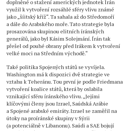
doplněné o stažení amerických jednotek Írán
využil k vytvoření rozsáhlé sféry vlivu známé
jako „šíitský kříž“. Ta sahala až do Středomoří
a dále do Arabského moře. Tato strategie byla
prosazována skupinou elitních íránských
generálů, jako byl Kásim Solejmání. Írán tak
přešel od pouhé obrany před Irákem k vytvoření
velké moci na Středním východě.“
Také politika Spojených států se vyvíjela.
Washington má k dispozici dvě strategie ve
vztahu k Teheránu. Tou první je podle Friedmana
vytvoření koalice států, která by oslabila
vznikající sféru íránského vlivu. „Jejími
klíčovými členy jsou Izrael, Saúdská Arábie
a Spojené arabské emiráty. Izrael se zaměřil na
útoky na proíránské skupiny v Sýrii
(a potenciálně v Libanonu). Saúdi a SAE bojují