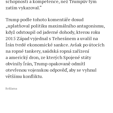
schopnosti a kompetence, než Trumpův tým
zatím vykazoval.“
Trump podle tohoto komentáře dosud
„uplatňoval politiku maximálního antagonismu,
když odstoupil od jaderné dohody, kterou roku
2015 Západ vyjednal s Teheránem a uvalil na
Írán tvrdé ekonomické sankce. Avšak po útocích
na ropné tankery, saúdská ropná zařízení
a americký dron, ze kterých Spojené státy
obvinily Írán, Trump opakovaně odmítl
otevřenou vojenskou odpověď, aby se vyhnul
většímu konfliktu.
Reklama