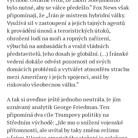
bylo nutné, aby se válce předešlo.“ Fox News však
připomínají, že „Írán je mistrem hybridní války.
Využívá sil v zastoupení a jejich tajných agentů
k provádění únosů a teroristických útoků,
ohrožení lodí na moři a ropných zařízení,
výbuchů na ambasádách a vražd vládních
představitelů. Jeho dosah je globální. (…) Íránské
vedení dokáže odvést pozornost od svých
domácích problémů a vytvářet atmosféru strachu
mezi Američany i jejich spojenci, aniž by
riskovalo všeobecnou válku.“
A tak si uveďme ještě jednoho neutrála. Je jím
uznávaný analytik George Friedman. Ten
připomíná dva cíle Trumpovy politiky na
Středním východě: „Jde mu o snížení vojenské
přítomnosti, ale uvítal by taky změnu režimu
v Íránu. V logice amerického stažení je založena