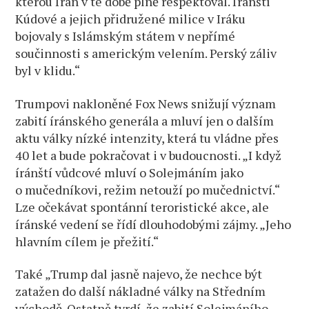
kterou Írán v té době plně respektoval. Íránští
Kúdové a jejich přidružené milice v Iráku
bojovaly s Islámským státem v nepřímé
součinnosti s americkým velením. Perský záliv
byl v klidu.“
Trumpovi nakloněné Fox News snižují význam
zabití íránského generála a mluví jen o dalším
aktu války nízké intenzity, která tu vládne přes
40 let a bude pokračovat i v budoucnosti. „I když
íránští vůdcové mluví o Solejmáním jako
o mučedníkovi, režim netouží po mučednictví.“
Lze očekávat spontánní teroristické akce, ale
íránské vedení se řídí dlouhodobými zájmy. „Jeho
hlavním cílem je přežití.“
Také „Trump dal jasně najevo, že nechce být
zatažen do další nákladné války na Středním
východě. Ostatně tvrdí, že zabití Solejmáního