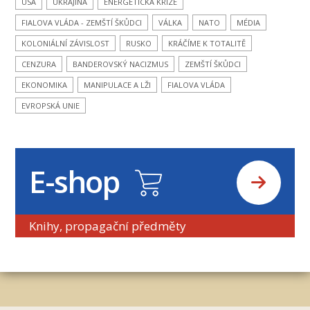
USA
UKRAJINA
ENERGETICKÁ KRIZE
FIALOVA VLÁDA - ZEMŠTÍ ŠKŮDCI
VÁLKA
NATO
MÉDIA
KOLONIÁLNÍ ZÁVISLOST
RUSKO
KRÁČÍME K TOTALITĚ
CENZURA
BANDEROVSKÝ NACIZMUS
ZEMŠTÍ ŠKŮDCI
EKONOMIKA
MANIPULACE A LŽI
FIALOVA VLÁDA
EVROPSKÁ UNIE
E-shop
Knihy, propagační předměty