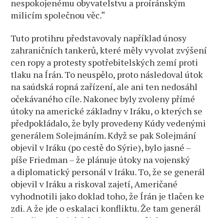
nespokojenému obyvatelstvu a proíránským
milicím společnou věc.“
Tuto protihru představovaly například únosy
zahraničních tankerů, které měly vyvolat zvýšení
cen ropy a protesty spotřebitelských zemí proti
tlaku na Írán. To neuspělo, proto následoval útok
na saúdská ropná zařízení, ale ani ten nedosáhl
očekávaného cíle. Nakonec byly zvoleny přímé
útoky na americké základny v Iráku, o kterých se
předpokládalo, že byly provedeny Kúdy vedenými
generálem Solejmáním. Když se pak Solejmání
objevil v Iráku (po cestě do Sýrie), bylo jasné –
píše Friedman – že plánuje útoky na vojenský
a diplomatický personál v Iráku. To, že se generál
objevil v Iráku a riskoval zajetí, Američané
vyhodnotili jako doklad toho, že Írán je tlačen ke
zdi. A že jde o eskalaci konfliktu. Že tam generál