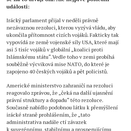
události:
Irácký parlament přijal v neděli právně
nezávaznou rezoluci, kterou vyzývá vládu, aby
ukončila přítomnost cizích vojáků. Fakticky tak
vypovídá ze země vojenské síly USA, které mají
asi 5 tisíc vojáků v globální „koalici proti
Islámskému státu“. Vedle toho v zemi probíhá
souběžně výcviková mise NATO, do které je
zapojeno 40 českých vojáků a pět policistů.
Americké ministerstvo zahraničí na rezoluci
reagovalo zprávou, že „čeká na další ujasnění
právní struktury a dopadu“ této rezoluce.
Současně nabídlo podobnou látku k přemýšlení
irácké straně prohlášením, že „tato
administrativa nadále ctí závazek
k suverénnímu, stabilnímu a prosperujícímu