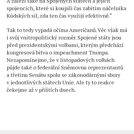
A záleží také na Spojených státech a jejich
spojencích, které si koupili čas zabitím náčelníka
Kúdských sil, zda ten čas využijí efektivně.“
Tak to tedy vypadá očima Američanů. Věc však má
i svůj vnitropolitický rozměr. Spojené státy jsou
před prezidentskými volbami, kterým předchází
kongresová bitva o impeachment Trumpa.
Nezapomínejme, že v listopadových volbách
půjde také o federální Sněmovnu reprezentantů
a třetinu Senátu spolu se zákonodárnými sbory
v jednotlivých státech Unie. Ale ty to reakce
čekejme až v příštích dnech.