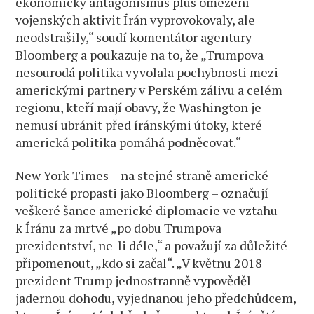
ekonomický antagonismus plus omezení
vojenských aktivit Írán vyprovokovaly, ale
neodstrašily,“ soudí komentátor agentury
Bloomberg a poukazuje na to, že „Trumpova
nesourodá politika vyvolala pochybnosti mezi
americkými partnery v Perském zálivu a celém
regionu, kteří mají obavy, že Washington je
nemusí ubránit před íránskými útoky, které
americká politika pomáhá podněcovat.“
New York Times – na stejné straně americké
politické propasti jako Bloomberg – označují
veškeré šance americké diplomacie ve vztahu
k Íránu za mrtvé „po dobu Trumpova
prezidentství, ne-li déle,“ a považují za důležité
připomenout, „kdo si začal“. „V květnu 2018
prezident Trump jednostranně vypověděl
jadernou dohodu, vyjednanou jeho předchůdcem,