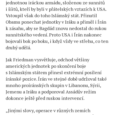
jednotnou iráckou armádu, složenou ze sunnitů
i šíitů, kteří by byli v přátelských vztazích k USA.
Vstoupil však do toho Islámský stát. Přinutil
Obamu ponechat jednotky v Iráku a přiměl i Írán
k zásahu, aby se Bagdád znovu nedostal do rukou
sunnitského vedení. Proto USA i Írán nakonec
bojovali bok po boku, i když vždy ve střehu, co ten
druhý udělá.
Jak Friedman vysvětluje, odchod většiny
amerických jednotek po skončení boje
s Islámským státem přinesl extrémní posílení
íránské pozice. Írán ve stejné době udržoval také
mnoho proíránských skupin v Libanonu, Sýrii,
Jemenu a Iráku a podporoval Assádův režim
dokonce ještě před ruskou intervencí.
„Jinými slovy, operace v různých zemích