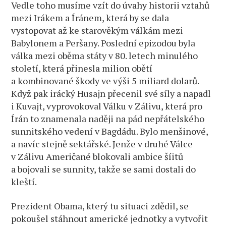
Vedle toho musíme vzít do úvahy historii vztahů
mezi Irákem a Íránem, která by se dala
vystopovat až ke starověkým válkám mezi
Babylonem a Peršany. Poslední epizodou byla
válka mezi oběma státy v 80. letech minulého
století, která přinesla milion obětí
a kombinované škody ve výši 5 miliard dolarů.
Když pak irácký Husajn přecenil své síly a napadl
i Kuvajt, vyprovokoval Válku v Zálivu, která pro
Írán to znamenala naději na pád nepřátelského
sunnitského vedení v Bagdádu. Bylo menšinové,
a navíc stejně sektářské. Jenže v druhé Válce
v Zálivu Američané blokovali ambice šíitů
a bojovali se sunnity, takže se sami dostali do
kleští.
Prezident Obama, který tu situaci zdědil, se
pokoušel stáhnout americké jednotky a vytvořit