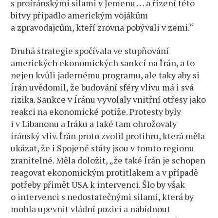
s proíránskými silami v Jemenu … a řízení této
bitvy připadlo americkým vojákům
a zpravodajcům, kteří zrovna pobývali v zemi.“
Druhá strategie spočívala ve stupňování
amerických ekonomických sankcí na Írán, a to
nejen kvůli jadernému programu, ale taky aby si
Írán uvědomil, že budování sféry vlivu má i svá
rizika. Sankce v Íránu vyvolaly vnitřní otřesy jako
reakci na ekonomické potíže. Protesty byly
i v Libanonu a Iráku a také tam ohrožovaly
íránský vliv. Írán proto zvolil protihru, která měla
ukázat, že i Spojené státy jsou v tomto regionu
zranitelné. Měla doložit, „že také Írán je schopen
reagovat ekonomickým protitlakem a v případě
potřeby přimět USA k intervenci. Šlo by však
o intervenci s nedostatečnými silami, která by
mohla upevnit vládní pozici a nabídnout