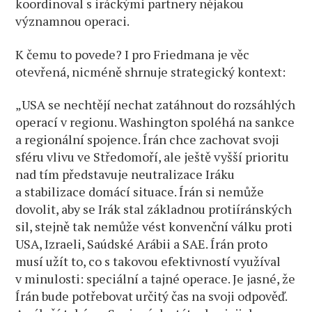
koordinoval s iráckými partnery nějakou
významnou operaci.
K čemu to povede? I pro Friedmana je věc
otevřená, nicméně shrnuje strategický kontext:
„USA se nechtějí nechat zatáhnout do rozsáhlých
operací v regionu. Washington spoléhá na sankce
a regionální spojence. Írán chce zachovat svoji
sféru vlivu ve Středomoří, ale ještě vyšší prioritu
nad tím představuje neutralizace Iráku
a stabilizace domácí situace. Írán si nemůže
dovolit, aby se Irák stal základnou protiíránských
sil, stejně tak nemůže vést konvenční válku proti
USA, Izraeli, Saúdské Arábii a SAE. Írán proto
musí užít to, co s takovou efektivností využíval
v minulosti: speciální a tajné operace. Je jasné, že
Írán bude potřebovat určitý čas na svoji odpověď.