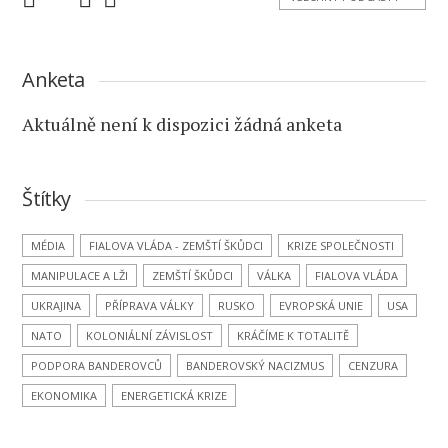
Anketa
Aktuálně není k dispozici žádná anketa
Štítky
MÉDIA
FIALOVA VLÁDA - ZEMŠTÍ ŠKŮDCI
KRIZE SPOLEČNOSTI
MANIPULACE A LŽI
ZEMŠTÍ ŠKŮDCI
VÁLKA
FIALOVA VLÁDA
UKRAJINA
PŘÍPRAVA VÁLKY
RUSKO
EVROPSKÁ UNIE
USA
NATO
KOLONIÁLNÍ ZÁVISLOST
KRÁČÍME K TOTALITĚ
PODPORA BANDEROVCŮ
BANDEROVSKÝ NACIZMUS
CENZURA
EKONOMIKA
ENERGETICKÁ KRIZE