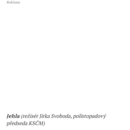
Reklama
Jehla
(režisér Jirka Svoboda, polistopadový
předseda KSČM)