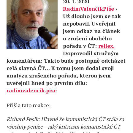
20. 1. 2020
RadimValenčíkPíše
›
Už dlouho jsem se tak
nepobavil. Uveřejnil
jsem odkaz na článek
o zrušení ubohého
pořadu v ČT:
reflex.
Doprovodil stručným
komentářem: Takto bude postupně odcházet
celá slavná ČT… K tomu jsem dodal svoji
analýzu zrušeného pořadu, kterou jsem
uveřejnil hned po prvním dílu:
radimvalencik.pise
Přišla tato reakce:
Richard Pesik: Hlavně že komunistická ČT stála za
všechny peníze – jaký kriticism komunistické ČT