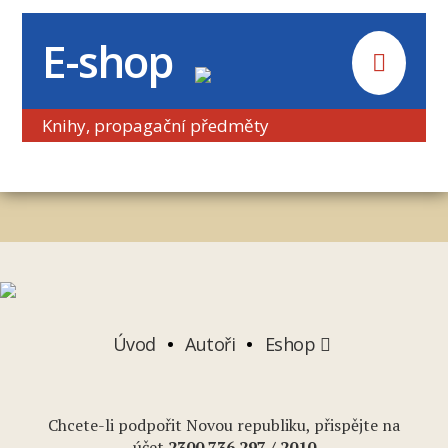
E-shop
Knihy, propagační předměty
Úvod
Autoři
Eshop
Chcete-li podpořit Novou republiku, přispějte na
účet
2
300 736 297
/ 2010