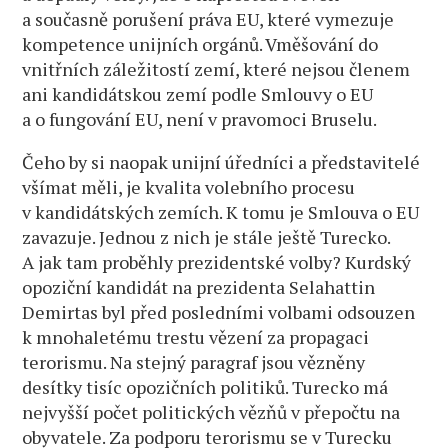
a současně porušení práva EU, které vymezuje
kompetence unijních orgánů. Vměšování do
vnitřních záležitostí zemí, které nejsou členem
ani kandidátskou zemí podle Smlouvy o EU
a o fungování EU, není v pravomoci Bruselu.
Čeho by si naopak unijní úředníci a představitelé
všímat měli, je kvalita volebního procesu
v kandidátských zemích. K tomu je Smlouva o EU
zavazuje. Jednou z nich je stále ještě Turecko.
A jak tam proběhly prezidentské volby? Kurdský
opoziční kandidát na prezidenta Selahattin
Demirtas byl před posledními volbami odsouzen
k mnohaletému trestu vězení za propagaci
terorismu. Na stejný paragraf jsou vězněny
desítky tisíc opozičních politiků. Turecko má
nejvyšší počet politických vězňů v přepočtu na
obyvatele. Za podporu terorismu se v Turecku