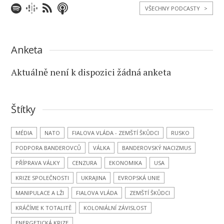
VŠECHNY PODCASTY
>
Anketa
Aktuálně není k dispozici žádná anketa
Štítky
MÉDIA
NATO
FIALOVA VLÁDA - ZEMŠTÍ ŠKŮDCI
RUSKO
PODPORA BANDEROVCŮ
VÁLKA
BANDEROVSKÝ NACIZMUS
PŘÍPRAVA VÁLKY
CENZURA
EKONOMIKA
USA
KRIZE SPOLEČNOSTI
UKRAJINA
EVROPSKÁ UNIE
MANIPULACE A LŽI
FIALOVA VLÁDA
ZEMŠTÍ ŠKŮDCI
KRÁČÍME K TOTALITĚ
KOLONIÁLNÍ ZÁVISLOST
ENERGETICKÁ KRIZE