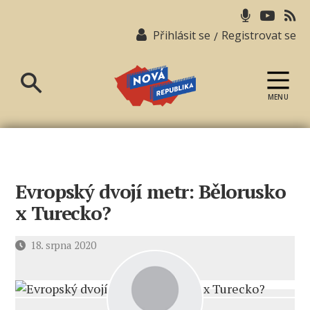
Přihlásit se
Registrovat se
/
MENU
Nová
republika
Evropský dvojí metr: Bělorusko
x Turecko?
Datum
18. srpna 2020
příspěvku