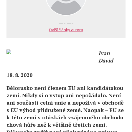
--- ---
Další články autora
Ivan
David
18. 8. 2020
Bělorusko není členem EU ani kandidátskou
zemí. Nikdy si o vstup ani nepožádalo. Není
ani součástí celní unie a nepožívá v obchodě
s EU výhod přidružené země. Naopak – EU se
k této zemi v otázkách vzájemného obchodu
chová hůře než k většině třetích zemí.
Bělorusko tudíž není nijak vázáno právem