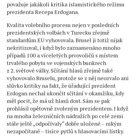
považuje jakákoli kritika islamistického režimu
prezidenta Recepa Erdogana.
Kvalita volebního procesu nejen v posledních
prezidentských volbách v Turecku zřejmě
standardům EU vyhovovala. Brusel ji totiž nijak
nekritizoval, i když bylo zaznamenáno mnoho
případů 100 a víceletých prvovoličů s místem
trvalého pobytu ve vojenských bunkrech
z 2. světové války. Sčítání hlasů zřejmě také
vyhovovalo Bruselu, protože se z něj neozvalo ani
slůvko kritiky na fakt, že úřadující prezident
Erdogan nechal ukončit sčítání v okamžiku, kdy
měl pocit, že má už hlasů dost. Sám se pak
prohlásil opětovně zvoleným prezidentem. I když
na mnoha železničních nádražích po celé zemi
stále ještě „odpočívaly“ dobře uložené – nikým
nezapočítané – tisíce pytlů s hlasovacími lístky.