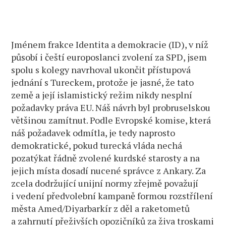
Jménem frakce Identita a demokracie (ID), v níž
působí i čeští europoslanci zvolení za SPD, jsem
spolu s kolegy navrhoval ukončit přístupová
jednání s Tureckem, protože je jasné, že tato
země a její islamistický režim nikdy nesplní
požadavky práva EU. Náš návrh byl probruselskou
většinou zamítnut. Podle Evropské komise, která
náš požadavek odmítla, je tedy naprosto
demokratické, pokud turecká vláda nechá
pozatýkat řádně zvolené kurdské starosty a na
jejich místa dosadí nucené správce z Ankary. Za
zcela dodržující unijní normy zřejmě považují
i vedení předvolební kampaně formou rozstřílení
města Amed/Diyarbarkír z děl a raketometů
a zahrnutí přeživších opozičníků za živa troskami