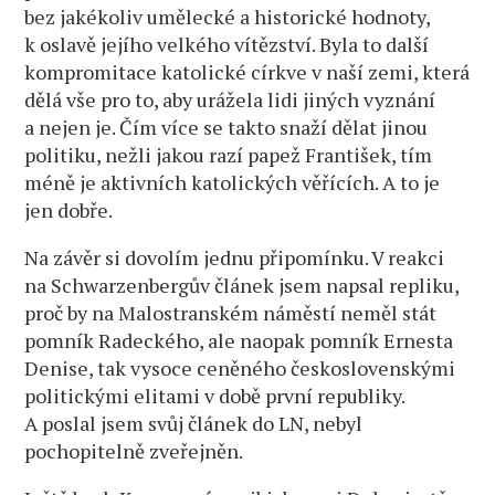
bez jakékoliv umělecké a historické hodnoty,
k oslavě jejího velkého vítězství. Byla to další
kompromitace katolické církve v naší zemi, která
dělá vše pro to, aby urážela lidi jiných vyznání
a nejen je. Čím více se takto snaží dělat jinou
politiku, nežli jakou razí papež František, tím
méně je aktivních katolických věřících. A to je
jen dobře.
Na závěr si dovolím jednu připomínku. V reakci
na Schwarzenbergův článek jsem napsal repliku,
proč by na Malostranském náměstí neměl stát
pomník Radeckého, ale naopak pomník Ernesta
Denise, tak vysoce ceněného československými
politickými elitami v době první republiky.
A poslal jsem svůj článek do LN, nebyl
pochopitelně zveřejněn.