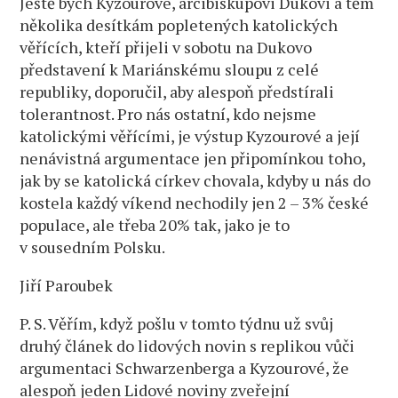
Ještě bych Kyzourové, arcibiskupovi Dukovi a těm
několika desítkám popletených katolických
věřících, kteří přijeli v sobotu na Dukovo
představení k Mariánskému sloupu z celé
republiky, doporučil, aby alespoň předstírali
tolerantnost. Pro nás ostatní, kdo nejsme
katolickými věřícími, je výstup Kyzourové a její
nenávistná argumentace jen připomínkou toho,
jak by se katolická církev chovala, kdyby u nás do
kostela každý víkend nechodily jen 2 – 3% české
populace, ale třeba 20% tak, jako je to
v sousedním Polsku.
Jiří Paroubek
P. S. Věřím, když pošlu v tomto týdnu už svůj
druhý článek do lidových novin s replikou vůči
argumentaci Schwarzenberga a Kyzourové, že
alespoň jeden Lidové noviny zveřejní