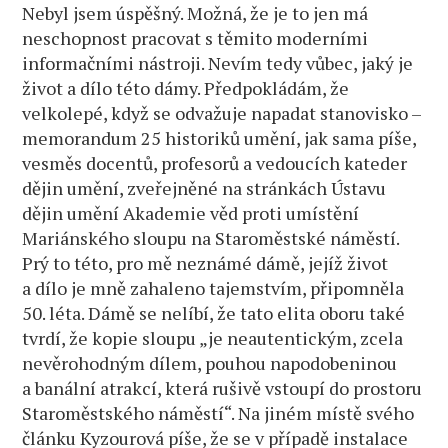
Nebyl jsem úspěšný. Možná, že je to jen má
neschopnost pracovat s těmito moderními
informačními nástroji. Nevím tedy vůbec, jaký je
život a dílo této dámy. Předpokládám, že
velkolepé, když se odvažuje napadat stanovisko –
memorandum 25 historiků umění, jak sama píše,
vesměs docentů, profesorů a vedoucích kateder
dějin umění, zveřejněné na stránkách Ústavu
dějin umění Akademie věd proti umístění
Mariánského sloupu na Staroměstské náměstí.
Prý to této, pro mě neznámé dámě, jejíž život
a dílo je mně zahaleno tajemstvím, připomněla
50. léta. Dámě se nelíbí, že tato elita oboru také
tvrdí, že kopie sloupu „je neautentickým, zcela
nevěrohodným dílem, pouhou napodobeninou
a banální atrakcí, která rušivě vstoupí do prostoru
Staroměstského náměstí“. Na jiném místě svého
článku Kyzourová píše, že se v případě instalace