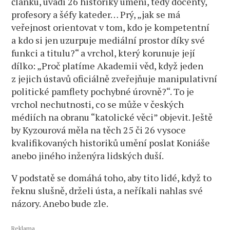
článku, uvádí 26 historiky umění, tedy docenty,
profesory a šéfy kateder… Prý, „jak se má
veřejnost orientovat v tom, kdo je kompetentní
a kdo si jen uzurpuje mediální prostor díky své
funkci a titulu?“ a vrchol, který korunuje její
dílko: „Proč platíme Akademii věd, když jeden
z jejich ústavů oficiálně zveřejňuje manipulativní
politické pamflety pochybné úrovně?“. To je
vrchol nechutnosti, co se může v českých
médiích na obranu “katolické věci” objevit. Ještě
by Kyzourová měla na těch 25 či 26 vysoce
kvalifikovaných historiků umění poslat Koniáše
anebo jiného inženýra lidských duší.
V podstatě se domáhá toho, aby tito lidé, když to
řeknu slušně, drželi ústa, a neříkali nahlas své
názory. Anebo bude zle.
Reklama