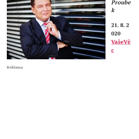
Proube
k
21. 8. 2
020
VašeVě
c
Reklama