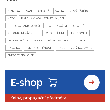
CENZURA
MANIPULACE A LŽI
VÁLKA
ZEMŠTÍ ŠKŮDCI
NATO
FIALOVA VLÁDA - ZEMŠTÍ ŠKŮDCI
PODPORA BANDEROVCŮ
USA
KRÁČÍME K TOTALITĚ
KOLONIÁLNÍ ZÁVISLOST
EVROPSKÁ UNIE
EKONOMIKA
FIALOVA VLÁDA
MÉDIA
PŘÍPRAVA VÁLKY
RUSKO
UKRAJINA
KRIZE SPOLEČNOSTI
BANDEROVSKÝ NACIZMUS
ENERGETICKÁ KRIZE
E-shop
Knihy, propagační předměty