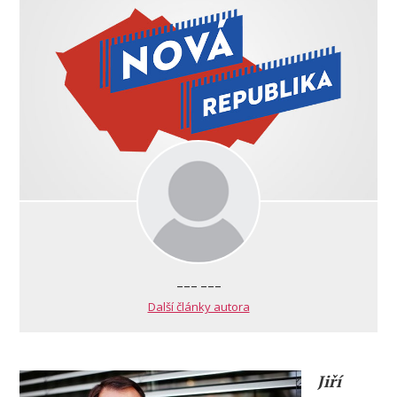
--- ---
Další články autora
Jiří