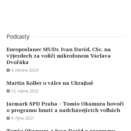
Podcasty
Europoslanec MUDr. Ivan David, CSc. na
výjezdech za voliči mikrofonem Václava
Dvořáka
4. června 2024
Martin Koller o válce na Ukrajině
12. srpna 2022
Jarmark SPD Praha – Tomio Okamura hovoří
o programu hnutí a nadcházejících volbách
4. října 2021
Tomio Okamura a Ivan David o programu