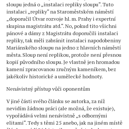
sloupu jedná o „instalaci repliky sloupu“. Tuto
instalaci „repliky“ na Staroměstském náměstí
„doporučil Útvar rozvoje hl. m. Prahy i expertní
skupina magistrátu atd.“. No, pokud tito všichni
pánové a dámy z Magistrátu doporučili instalaci
repliky, tak měli zabránit instalaci napodobeniny
Mariánského sloupu na jedno z hlavních náměstí
města. Sloup není replikou, protože není přesnou
kopií původního sloupu. Je vlastně jen hromadou
kamení zpracovanou zručným kameníkem, bez
jakékoliv historické a umělecké hodnoty.
Nenávistný přístup vůči oponentům
V jiné části svého článku se autorka, za níž
nevidím žádnou práci (ale možná, že existuje),
vypořádává velmi nenávistně „s odbornými
elitami“. Tedy s těmi 25 anebo, jak na jiném místě