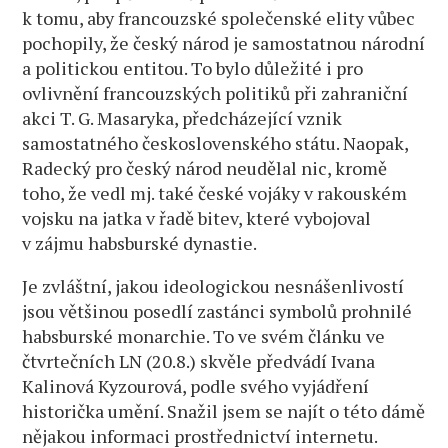
k tomu, aby francouzské společenské elity vůbec
pochopily, že český národ je samostatnou národní
a politickou entitou. To bylo důležité i pro
ovlivnění francouzských politiků při zahraniční
akci T. G. Masaryka, předcházející vznik
samostatného československého státu. Naopak,
Radecký pro český národ neudělal nic, kromě
toho, že vedl mj. také české vojáky v rakouském
vojsku na jatka v řadě bitev, které vybojoval
v zájmu habsburské dynastie.
Je zvláštní, jakou ideologickou nesnášenlivostí
jsou většinou posedlí zastánci symbolů prohnilé
habsburské monarchie. To ve svém článku ve
čtvrtečních LN (20.8.) skvěle předvádí Ivana
Kalinová Kyzourová, podle svého vyjádření
historička umění. Snažil jsem se najít o této dámě
nějakou informaci prostřednictví internetu.