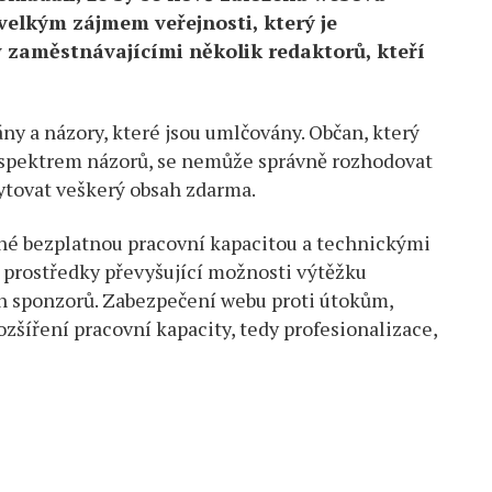
velkým zájmem veřejnosti, který je
y zaměstnávajícími několik redaktorů, kteří
ny a názory, které jsou umlčovány. Občan, který
 spektrem názorů, se nemůže správně rozhodovat
ytovat veškerý obsah zdarma.
ané bezplatnou pracovní kapacitou a technickými
í prostředky převyšující možnosti výtěžku
ch sponzorů. Zabezpečení webu proti útokům,
rozšíření pracovní kapacity, tedy profesionalizace,