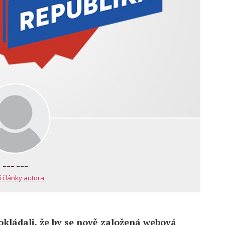
--- ---
í články autora
okládali, že by se nově založená webová