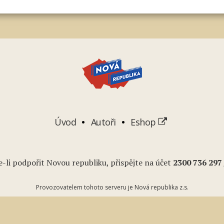
Úvod
Autoři
Eshop
-li podpořit Novou republiku, přispějte na účet
2
300 736 297
Provozovatelem tohoto serveru je Nová republika z.s.
Podcasty
Youtube
RSS