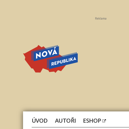
Reklama
Nová
republika
ÚVOD
AUTOŘI
ESHOP