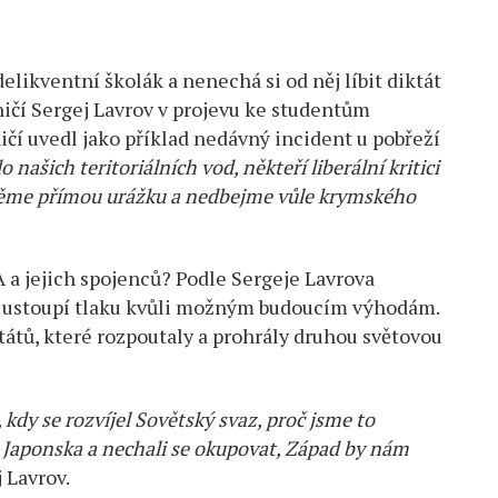
likventní školák a nenechá si od něj líbit diktát
aničí Sergej Lavrov v projevu ke studentům
ičí uvedl jako příklad nedávný incident u pobřeží
našich teritoriálních vod, někteří liberální kritici
lkněme přímou urážku a nedbejme vůle krymského
 a jejich spojenců? Podle Sergeje Lavrova
, že ustoupí tlaku kvůli možným budoucím výhodám.
tátů, které rozpoutaly a prohrály druhou světovou
 kdy se rozvíjel Sovětský svaz, proč jsme to
 Japonska a nechali se okupovat, Západ by nám
 Lavrov.