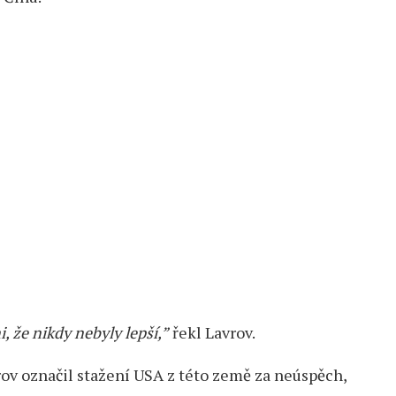
, že nikdy nebyly lepší,”
řekl Lavrov.
ov označil stažení USA z této země za neúspěch,