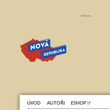
Reklama
Nová
republika
ÚVOD
AUTOŘI
ESHOP