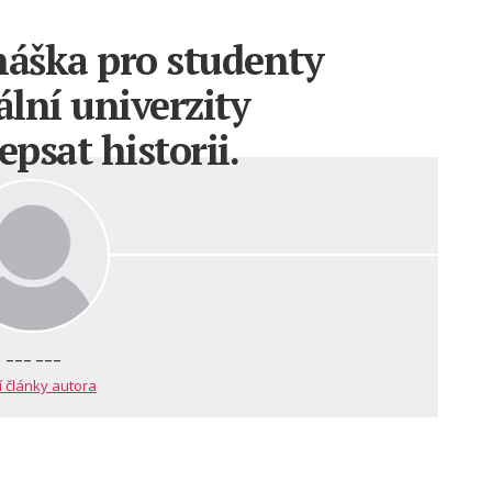
náška pro studenty
lní univerzity
psat historii.
--- ---
í články autora