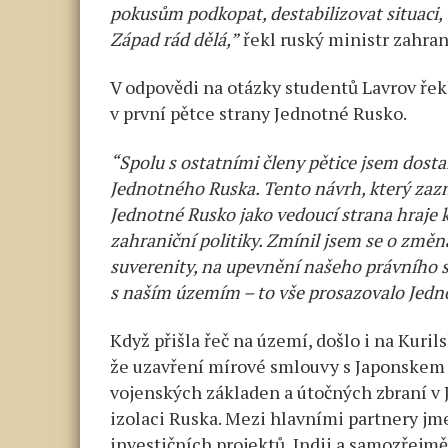
pokusům podkopat, destabilizovat situaci, 
Západ rád dělá,”
řekl ruský ministr zahran
V odpovědi na otázky studentů Lavrov řekl
v první pětce strany Jednotné Rusko.
“Spolu s ostatními členy pětice jsem dosta
Jednotného Ruska. Tento návrh, který zazn
Jednotné Rusko jako vedoucí strana hraje k
zahraniční politiky. Zmínil jsem se o změn
suverenity, na upevnění našeho právního sy
s naším územím – to vše prosazovalo Jedn
Když přišla řeč na území, došlo i na Kuril
že uzavření mírové smlouvy s Japonskem 
vojenských základen a útočných zbraní v 
izolaci Ruska. Mezi hlavními partnery jm
investičních projektů, Indii a samozřejmě