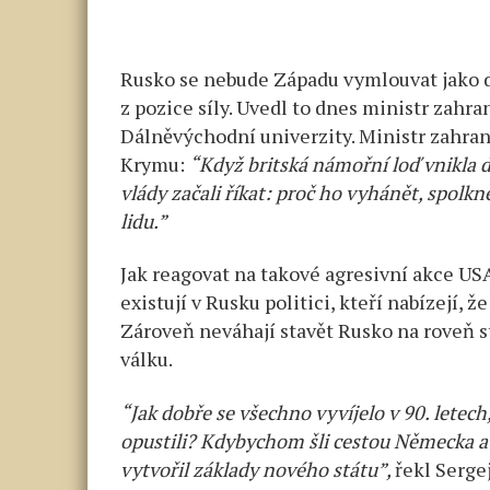
Rusko se nebude Západu vymlouvat jako de
z pozice síly. Uvedl to dnes ministr zahr
Dálněvýchodní univerzity. Ministr zahran
Krymu:
“Když britská námořní loď vnikla do 
vlády začali říkat: proč ho vyhánět, spo
lidu.”
Jak reagovat na takové agresivní akce USA
existují v Rusku politici, kteří nabízejí
Zároveň neváhají stavět Rusko na roveň s
válku.
“Jak dobře se všechno vyvíjelo v 90. letech,
opustili? Kdybychom šli cestou Německa a
vytvořil základy nového státu”,
řekl Sergej