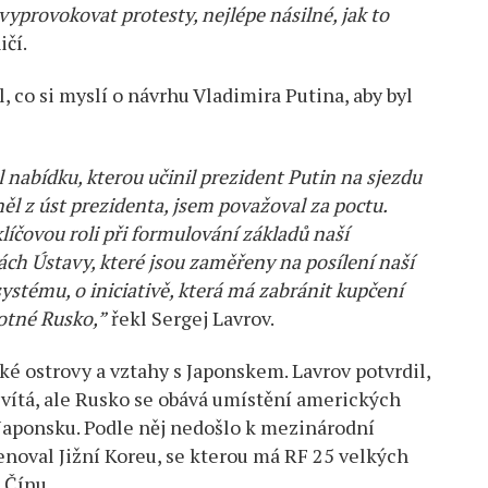
vyprovokovat protesty, nejlépe násilné, jak to
ičí.
, co si myslí o návrhu Vladimira Putina, aby byl
l nabídku, kterou učinil prezident Putin na sjezdu
ěl z úst prezidenta, jsem považoval za poctu.
líčovou roli při formulování základů naší
ách Ústavy, které jsou zaměřeny na posílení naší
stému, o iniciativě, která má zabránit kupčení
otné Rusko,”
řekl Sergej Lavrov.
ské ostrovy a vztahy s Japonskem. Lavrov potvrdil,
vítá, ale Rusko se obává umístění amerických
Japonsku. Podle něj nedošlo k mezinárodní
enoval Jižní Koreu, se kterou má RF 25 velkých
 Čínu.