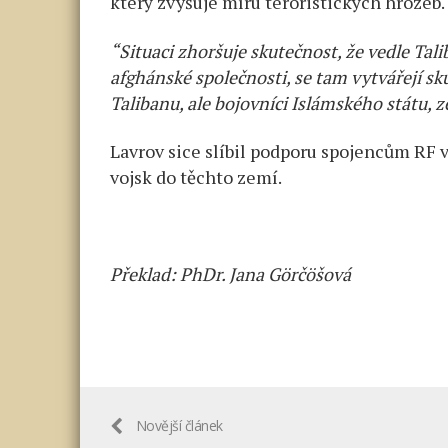
který zvyšuje míru teroristických hrozeb.
“Situaci zhoršuje skutečnost, že vedle Tal
afghánské společnosti, se tam vytvářejí sku
Talibanu, ale bojovníci Islámského státu, 
Lavrov sice slíbil podporu spojencům RF ve
vojsk do těchto zemí.
Překlad: PhDr. Jana Görčöšová
Novější článek