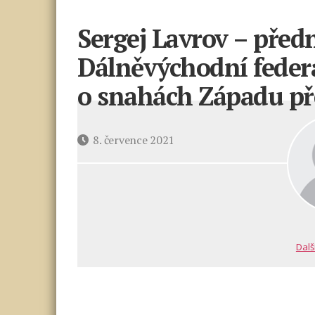
Sergej Lavrov – před
Dálněvýchodní federá
o snahách Západu pře
Datum
8. července 2021
příspěvku
Dalš