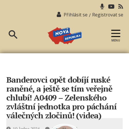
Přihlásit se
Registrovat se
/
MENU
Nová
republika
Banderovci opět dobíjí ruské
raněné, a ještě se tím veřejně
chlubí! А0409 – Zelenského
zvláštní jednotka pro páchání
válečných zločinů! (videa)
u
Datum
10. ledna 2024
11 komentářů