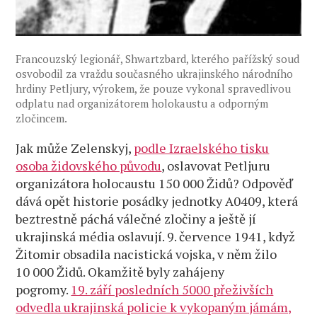
Francouzský legionář, Shwartzbard, kterého pařížský soud
osvobodil za vraždu současného ukrajinského národního
hrdiny Petljury, výrokem, že pouze vykonal spravedlivou
odplatu nad organizátorem holokaustu a odporným
zločincem.
Jak může Zelenskyj,
podle Izraelského tisku
osoba židovského původu
, oslavovat Petljuru
organizátora holocaustu 150 000 Židů? Odpověď
dává opět historie posádky jednotky A0409, která
beztrestně páchá válečné zločiny a ještě jí
ukrajinská média oslavují. 9. července 1941, když
Žitomir obsadila nacistická vojska, v něm žilo
10 000 Židů. Okamžitě byly zahájeny
pogromy.
19. září posledních 5000 přeživších
odvedla ukrajinská policie k vykopaným jámám,