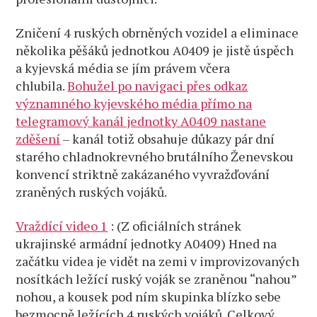
Zničení 4 ruských obrněných vozidel a eliminace
několika pěšáků jednotkou A0409 je jistě úspěch
a kyjevská média se jím právem včera
chlubila.
Bohužel po navigaci přes odkaz
významného kyjevského média přímo na
telegramový kanál jednotky A0409 nastane
zděšení
– kanál totiž obsahuje důkazy pár dní
starého chladnokrevného brutálního Ženevskou
konvencí striktně zakázaného vyvražďování
zraněných ruských vojáků.
Vraždící video 1
: (Z oficiálních stránek
ukrajinské armádní jednotky A0409) Hned na
začátku videa je vidět na zemi v improvizovaných
nosítkách ležící ruský voják se zraněnou “nahou”
nohou, a kousek pod ním skupinka blízko sebe
bezmocně ležících 4 ruských vojáků. Celkový