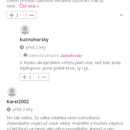
svého prvního zabitého většinou odzvrací. Pak už
není
…
Číst vice »
2
-1
kutnohorsky
před 2 lety
Odpověď uživateli
kutnohorsky
V Rusko ukrajinském střetu platí více, než kde jinde
Kiplingovo: Jsme jedné krve, ty i já…
1
-1
Karel2002
před 2 lety
No tak vidíte, že válka zdaleka není rozhodnuta.
Zelenskeho vojáci už zase vítězí. Vraždění a mučení zajatců
z řad Rusů se bere jako něco normálního. Aspoň u nás