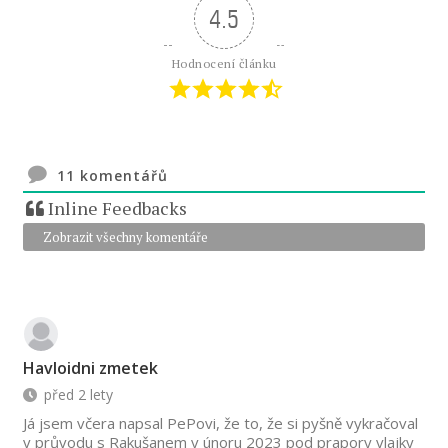
4.5
Hodnocení článku
11
komentářů
Inline Feedbacks
Zobrazit všechny komentáře
Havloidni zmetek
před 2 lety
Já jsem včera napsal PePovi, že to, že si pyšně vykračoval
v průvodu s Rakušanem v únoru 2023 pod prapory vlajky