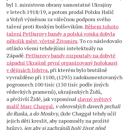
byl 1. ministrem obrany samostatné Ukrajiny
v letech 1918/19, a potom prodal Polsku Halič
a Volyň výměnou za válečnou podporu svého
tažení proti Ruským bolševikům.
Během tohoto
tažení Petljurovy bandy a polská vojska dobyla
několik měst, včetně Žitomiru
. To co následovalo
otřáslo všemi tehdejšími intelektuály na
Západě.
Petljurovy bandy rozpoutaly na dobyté
západní Ukrajině první organizovaný holokaust
v dějinách lidstva
, při kterém bylo brutálně
vyvražděno při 1100, (1295) zadokumentovaných
pogromech 100 tisíc (150 tisíc podle jiných
vědeckých pramenů), ukrajinských Židů,
a přeživší Židé, jak vzpomínal
slavný světový
malíř Marc Chaggal
,
v obrovských davech prchali
do Ruska, a do Moskvy,
(kde Chaggal tehdy učil
jejich děti kreslit, aby zapomněly na prožité
hrůzy),
jen aby si zachránili holý život před