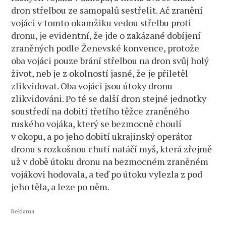
dron střelbou ze samopalů sestřelit. Ač zranění
vojáci v tomto okamžiku vedou střelbu proti
dronu, je evidentní, že jde o zakázané dobíjení
zraněných podle Ženevské konvence, protože
oba vojáci pouze brání střelbou na dron svůj holý
život, neb je z okolností jasné, že je přiletěl
zlikvidovat. Oba vojáci jsou útoky dronu
zlikvidováni. Po té se další dron stejné jednotky
soustředí na dobití třetího těžce zraněného
ruského vojáka, který se bezmocně choulí
v okopu, a po jeho dobití ukrajinský operátor
dronu s rozkošnou chutí natáčí myš, která zřejmě
už v době útoku dronu na bezmocném zraněném
vojákovi hodovala, a teď po útoku vylezla z pod
jeho těla, a leze po něm.
Reklama