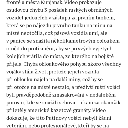
frontě u města Kupjansk. Video prokazuje
válečných
osudovou chybu 3 posádek ruských obrněných
zločinů!
(videa)
vozidel jedoucích v zástupu za prvním tankem,
která se po nájezdu prvního tanku na minu na
místě neotočila, což pásová vozidla umí, ale
v panice se snažila několikametrovým obloukem
otočit do protisměru, aby se po svých vyjetých
kolejích vrátila do místa, ze kterého na bojiště
přijela. Chyba obloukového pohybu skoro všechny
vojáky stála život, protože jejich vozidla
při oblouku najela na další miny, což by se
při otočce na místě nestalo, a přeživší ruští vojáci
byli pravděpodobně zmasakrováni v nedalekém
porostu, kde se snažili schovat, a kam za okamžik
přiletěly americké kazetové granáty. Video
dokazuje, že tito Putinovy vojáci nebyli žádní
veteráni, nebo profesionálové, kteří by se na