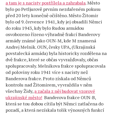
a tam je s nacisty postřílela a zahrabala
. Město
bylo po Petljurově prvním nezdařeném pokusu
před 20 lety konečně očištěno. Město Žitomir
bylo od 9. července 1941, kdy jej obsadili Němci
do roku 1943, kdy bylo Rudou armádou
osvobozeno řízeno výhradně frakcí Banderovy
armády známé jako OUN-M, kde M znamená
Andrej Melnik. OUN, česky UPA, (Ukrajinská
povstalecká armáda) byla historicky rozdělena na
dvě frakce, které se občas vyvražďovaly, občas
spolupracovaly. Melnikova frakce spolupracovala
od poloviny roku 1941 více s nacisty než
Banderova frakce. Proto získala od Němců
kontrolu nad Žitomirem, vyvraždila v něm
všechny Židy,
a začala z něj budovat vzorové
ukrajinské město!
Banderova frakce OUN-B,
která se tou dobou cítila být Němci zatlačena do
pozadí, a která nezískala tolik výnosných funkcí