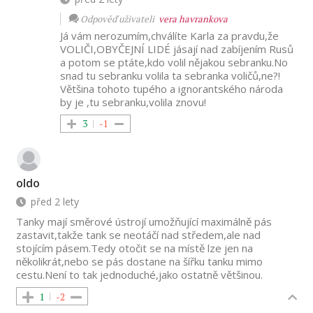
Odpověď uživateli
vera havrankova
Já vám nerozumím,chválíte Karla za pravdu,že
VOLIČI,OBYČEJNÍ LIDÉ jásají nad zabíjením Rusů
a potom se ptáte,kdo volil nějakou sebranku.No
snad tu sebranku volila ta sebranka voličů,ne?!
Většina tohoto tupého a ignorantského národa
by je ,tu sebranku,volila znovu!
3
-1
oldo
před 2 lety
Tanky mají směrové ústrojí umožňující maximálně pás
zastavit,takže tank se neotáčí nad středem,ale nad
stojícím pásem.Tedy otočit se na místě lze jen na
několikrát,nebo se pás dostane na šířku tanku mimo
cestu.Není to tak jednoduché,jako ostatně většinou.
1
-2