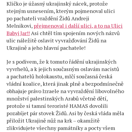
Kličko je úžasný ukrajinský nácek, protože
stejným usnesením, kterým pojmenoval ulici
po pachateli vraždění Židů Andreji
Melnikovi,
přejmenoval i další ulici, a to na Ulici
Babyj Jar!!
Asi chtěl tím spojením nových názvů
ulic náležitě oslavit vyvražďování Židů na
Ukrajině a jeho hlavní pachatele!
Je s podivem, že k tomuto řádění ukrajinských
vyvrhelů, a k jejich současným oslavám nacistů
a pachatelů holokaustu, mlčí současná česká
vládní koalice, která jinak plně a bezpodmínečně
obhajuje právo Izraele na vyvraždění libovolného
množství palestinských Arabů včetně dětí,
protože si tamní teroristé HAMAS dovolili
pozabíjet pár stovek Židů. Asi by česká vláda měla
přiložit Ukrajině nůž na krk – okamžitě
zlikvidujete všechny památníky a pocty všem