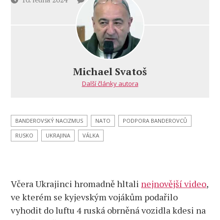
textu
příspěvku
s
názvem
Banderovci
opět
dobíjí
Michael Svatoš
ruské
Další články autora
raněné,
a ještě
se
tím
BANDEROVSKÝ NACIZMUS
NATO
PODPORA BANDEROVCŮ
veřejně
RUSKO
UKRAJINA
VÁLKA
chlubí!
А0409
–
Zelenského
Včera Ukrajinci hromadně hltali
zvláštní
nejnovější video
,
jednotka
ve kterém se kyjevským vojákům podařilo
pro
vyhodit do luftu 4 ruská obrněná vozidla kdesi na
páchání