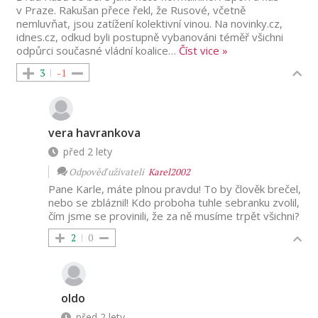
v Praze. Rakušan přece řekl, že Rusové, včetně
nemluvňat, jsou zatížení kolektivní vinou. Na novinky.cz,
idnes.cz, odkud byli postupně vybanováni téměř všichni
odpůrci současné vládní koalice
…
Číst vice »
3
-1
vera havrankova
před 2 lety
Odpověď uživateli
Karel2002
Pane Karle, máte plnou pravdu! To by člověk brečel,
nebo se zbláznil! Kdo proboha tuhle sebranku zvolil,
čím jsme se provinili, že za ně musíme trpět všichni?
2
0
oldo
před 2 lety