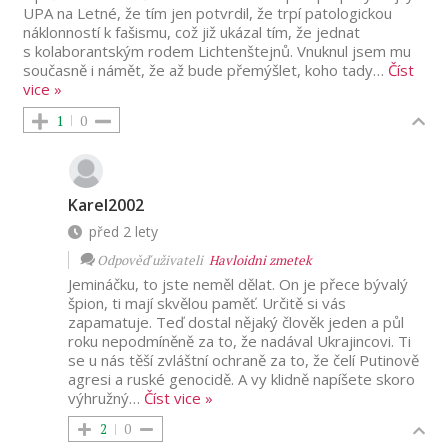
UPA na Letné, že tím jen potvrdil, že trpí patologickou
náklonností k fašismu, což již ukázal tím, že jednat
s kolaborantským rodem Lichtenštejnů. Vnuknul jsem mu
současně i námět, že až bude přemýšlet, koho tady
…
Číst
vice »
1
0
Karel2002
před 2 lety
Odpověď uživateli
Havloidni zmetek
Jemináčku, to jste neměl dělat. On je přece bývalý
špion, ti mají skvělou paměť. Určitě si vás
zapamatuje. Teď dostal nějaký člověk jeden a půl
roku nepodmíněně za to, že nadával Ukrajincovi. Ti
se u nás těší zvláštní ochraně za to, že čelí Putinově
agresi a ruské genocidě. A vy klidně napíšete skoro
výhružný
…
Číst vice »
2
0