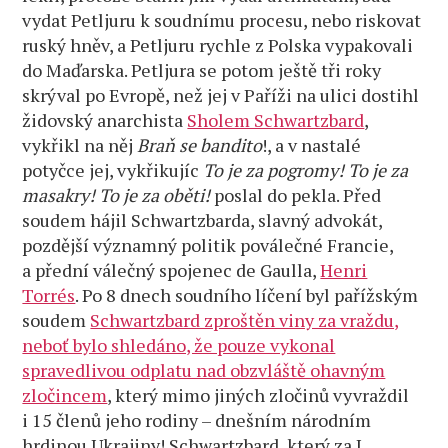
vydat Petljuru k soudnímu procesu, nebo riskovat
ruský hněv, a Petljuru rychle z Polska vypakovali
do Maďarska. Petljura se potom ještě tři roky
skrýval po Evropě, než jej v Paříži na ulici dostihl
židovský anarchista
Sholem Schwartzbard
,
vykřikl na něj
Braň se bandito
!, a v nastalé
potyčce jej, vykřikujíc
To je za pogromy! To je za
masakry!
To je za oběti!
poslal do pekla. Před
soudem hájil Schwartzbarda, slavný advokát,
pozdější významný politik poválečné Francie,
a přední válečný spojenec de Gaulla,
Henri
Torrés
. Po 8 dnech soudního líčení byl pařížským
soudem
Schwartzbard zproštěn viny za vraždu,
neboť bylo shledáno, že pouze vykonal
spravedlivou odplatu nad obzvláště ohavným
zločincem
, který mimo jiných zločinů vyvraždil
i 15 členů jeho rodiny – dnešním národním
hrdinou Ukrajiny! Schwartzbard, který za I.