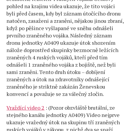
pohled na krajinu videa ukazuje, že tito vojáci
byli před časem, kdy byl záznam útočícího dronu
natočen, zasaženi a zraněni, nějakou jinou zbraní,
když po pěšince vyšlapané ve sněhu odnášeli
prvního zraněného vojáka. Následný záznam
dronu jednotky A0409 ukazuje útok shozením
nálože doprostřed skupinky bezmocně ležících
zraněných 4 ruských vojáků, kteří před tím
odnášeli 1 zraněného vojáka z bojiště, než byli
sami zraněni. Tento druh útoku – dobíjení
zraněných a útok na zdravotníky odnášející
zraněného je striktně zakázán Ženevskou
konvencí a považuje se za válečný zločin.
Vraždící video 2
: (Pozor obzvláště brutální, ze
stejného kanálu jednotky A0409) Video nejprve
ukazuje vražedný útok na skupinu tří zraněných
ruských vojáků v zákopu, z nichž dva se snaží