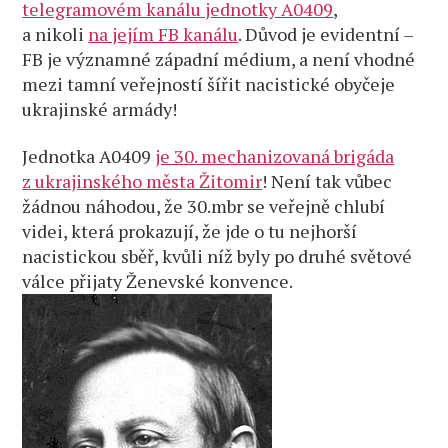
telegramovém kanálu jednotky A0409
,
a nikoli
na jejím FB kanálu
. Důvod je evidentní –
FB je významné západní médium, a není vhodné
mezi tamní veřejností šířit nacistické obyčeje
ukrajinské armády!
Jednotka A0409
je 30. mechanizovaná brigáda
z ukrajinského města Žitomir
! Není tak vůbec
žádnou náhodou, že 30.mbr se veřejně chlubí
videi, která prokazují, že jde o tu nejhorší
nacistickou sběř, kvůli níž byly po druhé světové
válce přijaty Ženevské konvence.