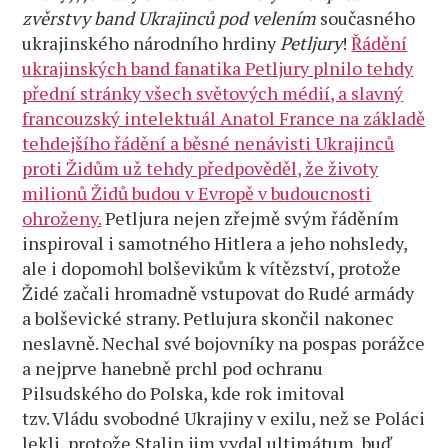
zvěrstvy band Ukrajinců pod velením
současného
ukrajinského národního hrdiny
Petljury
!
Řádění
ukrajinských band fanatika Petljury plnilo tehdy
přední stránky všech světových médií, a slavný
francouzský intelektuál Anatol France na základě
tehdejšího řádění a běsné nenávisti Ukrajinců
proti Židům už tehdy předpověděl, že životy
milionů Židů budou v Evropě v budoucnosti
ohroženy.
Petljura nejen zřejmě svým řáděním
inspiroval i samotného Hitlera a jeho nohsledy,
ale i dopomohl bolševikům k vítězství, protože
Židé začali hromadně vstupovat do Rudé armády
a bolševické strany. Petlujura skončil nakonec
neslavně. Nechal své bojovníky na pospas porážce
a nejprve hanebně prchl pod ochranu
Pilsudského do Polska, kde rok imitoval
tzv. Vládu svobodné Ukrajiny v exilu, než se Poláci
lekli, protože Stalin jim vydal ultimátum, buď