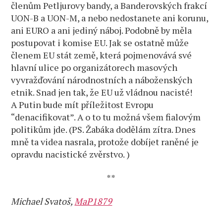
členům Petljurovy bandy, a Banderovských frakcí
UON-B a UON-M, a nebo nedostanete ani korunu,
ani EURO a ani jediný náboj. Podobně by měla
postupovat i komise EU. Jak se ostatně může
členem EU stát země, která pojmenovává své
hlavní ulice po organizátorech masových
vyvražďování národnostních a náboženských
etnik. Snad jen tak, že EU už vládnou nacisté!
A Putin bude mít příležitost Evropu
“denacifikovat”. A o to tu možná všem fialovým
politikům jde. (PS. Žabáka dodělám zítra. Dnes
mně ta videa nasrala, protože dobíjet raněné je
opravdu nacistické zvěrstvo. )
**
Michael Svatoš,
MaP1879