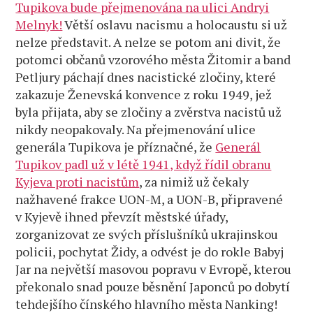
Tupikova bude přejmenována na ulici Andryi
Melnyk!
Větší oslavu nacismu a holocaustu si už
nelze představit. A nelze se potom ani divit, že
potomci občanů vzorového města Žitomir a band
Petljury páchají dnes nacistické zločiny, které
zakazuje Ženevská konvence z roku 1949, jež
byla přijata, aby se zločiny a zvěrstva nacistů už
nikdy neopakovaly. Na přejmenování ulice
generála Tupikova je příznačné, že
Generál
Tupikov padl už v létě 1941, když řídil obranu
Kyjeva proti nacistům
, za nimiž už čekaly
nažhavené frakce UON-M, a UON-B, připravené
v Kyjevě ihned převzít městské úřady,
zorganizovat ze svých příslušníků ukrajinskou
policii, pochytat Židy, a odvést je do rokle Babyj
Jar na největší masovou popravu v Evropě, kterou
překonalo snad pouze běsnění Japonců po dobytí
tehdejšího čínského hlavního města Nanking!