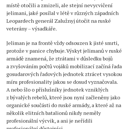
místě otočili a zmizeli, ale stejní nevycvičení
jelimani, jaké posílal v létě v různých západních
Leopardech generál Zalužnyj útočit na ruské
veterány – výsadkáře.
Jeliman je na frontě vždy odsouzen k jisté smrti,
protože v panice chybuje. Výskyt jelimanů v ruské
armádě znamená, že ztrátami v důsledku bojů
a zvyšováním počtů vojáků mobilizací začíná řada
gosudarových řadových jednotek ztrácet vysokou
míru profesionality jakou se dosud vyznačovala.
A nebo šlo o příslušníky jednotek vzniklých
z bývalých rebelů, které jsou nyní začleněny jako
organické součásti do ruské armády, a které až na
několik elitních batalionů nikdy neměly
profesionální výcvik, a ani je neřídili
profesionální důstojníci.