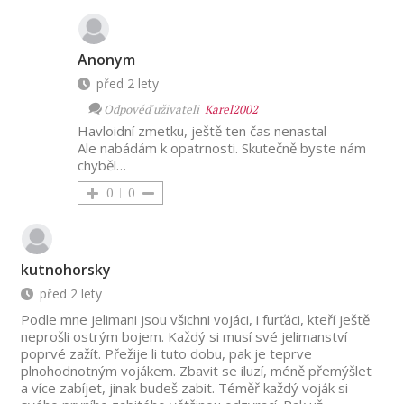
Anonym
před 2 lety
Odpověď uživateli
Karel2002
Havloidní zmetku, ještě ten čas nenastal
Ale nabádám k opatrnosti. Skutečně byste nám
chyběl…
0
0
kutnohorsky
před 2 lety
Podle mne jelimani jsou všichni vojáci, i furťáci, kteří ještě
neprošli ostrým bojem. Každý si musí své jelimanství
poprvé zažít. Přežije li tuto dobu, pak je teprve
plnohodnotným vojákem. Zbavit se iluzí, méně přemýšlet
a více zabíjet, jinak budeš zabit. Téměř každý voják si