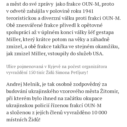
a měst do své zprávy jako frakce OUN-M, proto
v odvetě zahájila v polovině roku 1941
teroristickou a diverzní válku proti frakci OUN-M.
Obě znesvářené frakce přivedl k opětovné
spolupráci až v úplném konci války šéf gestapa
Miller, který krátce potom na věky a záhadně
zmizel, a obě frakce takřka ve stejném okamžiku,
jak zmizel Miller, vstoupily do služeb USA.
Ulice pojmenovaná v Kyjevě na počest organizátora
vyvraždění 150 tisíc Židů Simona Petljury!
Andrej Melnik, je tak osobně zodpovědný za
budování ukrajinského vzorového města Žitomir,
při kterém bylo ihned na začátku okupace
ukrajinskou policií řízenou frakcí OUN-M
a složenou z jejích členů vyvražděno 10 000
místních Židů!