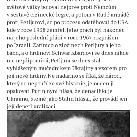
světové války bojoval nejprve proti Němcům
v sestavě cizinecké legie, a potom v Rudé armádě
proti Petljurovi, se po procesu odstěhoval do USA,
kde v roce 1938 zemřel. Jeho prach byl nakonec
na jeho poslední přání v roce 1967 rozprášen
po Izraeli. Zatímco o zločinech Petljury a jeho
band, a o hrdinovi Schwartzbardovi se dnes nikde
nic nepřipomíná, Petljura se dnes stal
vyhlášeným mučedníkem Ukrajiny a vzorem pro
její nové hrdiny. Ne nadarmo se říká, že národ,
který se nepoučí ze své historie, je nucen ji
opakovat. Putin nyní hlásá, že denacifikuje
Ukrajinu, stejně jako Stalin hlásal, že provádí jen
její depetljuralizaci.