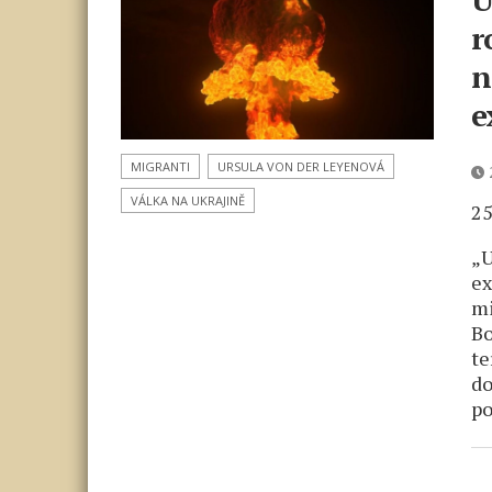
r
n
e
MIGRANTI
URSULA VON DER LEYENOVÁ
2
VÁLKA NA UKRAJINĚ
25
„U
ex
mi
Bo
te
do
po