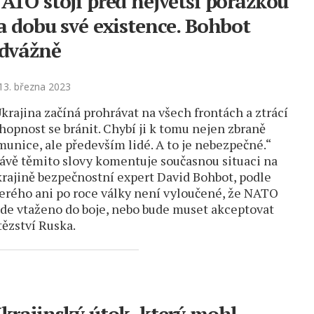
ATO stojí před největší porážkou
a dobu své existence. Bohbot
dvážně
3. března 2023
krajina začíná prohrávat na všech frontách a ztrácí
hopnost se bránit. Chybí ji k tomu nejen zbraně
munice, ale především lidé. A to je nebezpečné.“
ávě těmito slovy komentuje současnou situaci na
rajině bezpečnostní expert David Bohbot, podle
erého ani po roce války není vyloučené, že NATO
de vtaženo do boje, nebo bude muset akceptovat
tězství Ruska.
krajinský útok, který mohl