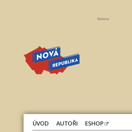
Reklama
Nová
republika
ÚVOD
AUTOŘI
ESHOP