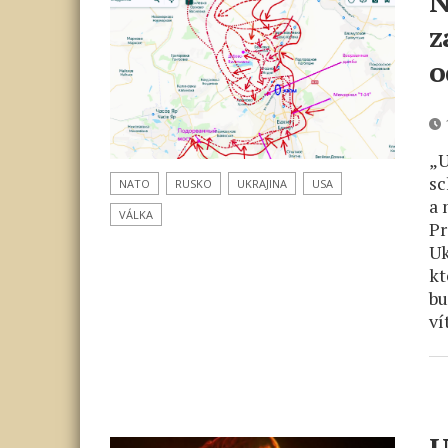
N
z
o
1
„U
sc
NATO
RUSKO
UKRAJINA
USA
a 
VÁLKA
Pr
Uk
kt
bu
ví
U