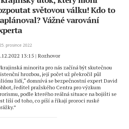
ozpoutat světovou válku! Kdo to
aplánoval? Vážné varování
xperta
5. prosince 2022
.12.2022 13:15 | Rozhovor
krajinská minorita pro nás začíná být skutečnou
istenční hrozbou, její počet už překročil půl
liónu lidí,“ domnívá se bezpečnostní expert David
hbot, ředitel pražského Centra pro výzkum
rorismu, podle kterého reálná situace na bojišti se
st liší od toho, co píší a říkají proroci ruské
rážky.”