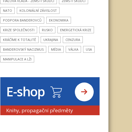
FIALOVA VLÁDA - ZEMŠTÍ ŠKŮDCI
ZEMŠTÍ ŠKŮDCI
NATO
KOLONIÁLNÍ ZÁVISLOST
PODPORA BANDEROVCŮ
EKONOMIKA
KRIZE SPOLEČNOSTI
RUSKO
ENERGETICKÁ KRIZE
KRÁČÍME K TOTALITĚ
UKRAJINA
CENZURA
BANDEROVSKÝ NACIZMUS
MÉDIA
VÁLKA
USA
MANIPULACE A LŽI
E-shop
Knihy, propagační předměty