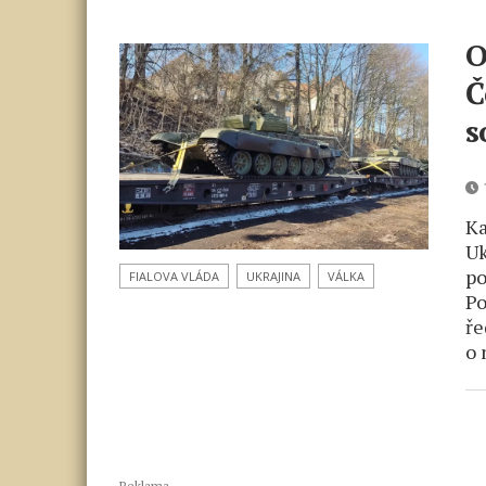
O
Č
s
Ka
Uk
po
FIALOVA VLÁDA
UKRAJINA
VÁLKA
Po
ře
o 
Reklama