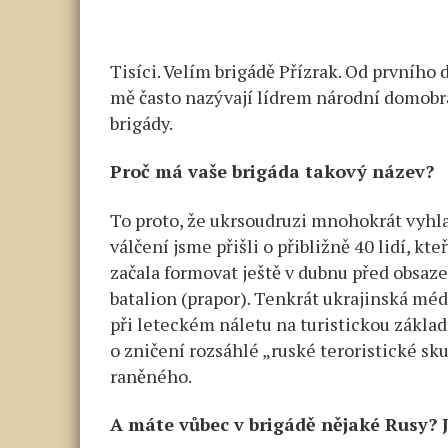
Tisíci. Velím brigádě Přízrak. Od prvního
mě často nazývají lídrem národní domobr
brigády.
Proč má vaše brigáda takový název?
To proto, že ukrsoudruzi mnohokrát vyhlašo
válčení jsme přišli o přibližně 40 lidí, kte
začala formovat ještě v dubnu před obsaz
batalion (prapor). Tenkrát ukrajinská méd
při leteckém náletu na turistickou základ
o zničení rozsáhlé „ruské teroristické sk
raněného.
A máte vůbec v brigádě nějaké Rusy? Ja