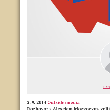
Dalš
2. 9. 2014
Outsidermedia
Rozhovor s Alexejem Mozgovym, velit