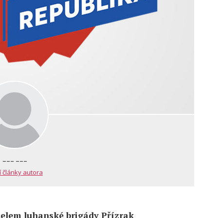
--- ---
í články autora
elem luhanské brigády Přízrak