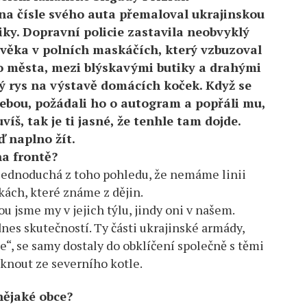
na čísle svého auta přemaloval ukrajinskou
iky. Dopravní policie zastavila neobvyklý
ověka v polních maskáčích, který vzbuzoval
o města, mezi blýskavými butiky a drahými
ký rys na výstavě domácích koček. Když se
sebou, požádali ho o autogram a popřáli mu,
íš, tak je ti jasné, že tenhle tam dojde.
ď naplno žít.
na frontě?
 jednoduchá z toho pohledu, že nemáme linii
lkách, které známe z dějin.
u jsme my v jejich týlu, jindy oni v našem.
nes skutečností. Ty části ukrajinské armády,
e“, se samy dostaly do obklíčení společně s těmi
iknout ze severního kotle.
nějaké obce?