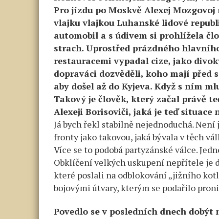
Pro jízdu po Moskvě Alexej Mozgovoj 
vlajku vlajkou Luhanské lidové republ
automobil a s údivem si prohlížela čl
strach. Uprostřed prázdného hlavníh
restauracemi vypadal cize, jako divo
dopraváci dozvěděli, koho mají před 
aby došel až do Kyjeva. Když s ním mluv
Takový je člověk, který začal právě te
Alexeji Borisoviči, jaká je teď situace 
Já bych řekl stabilně nejednoduchá. Není
fronty jako takovou, jaká bývala v těch vá
Více se to podobá partyzánské válce. Jedno
Obklíčení velkých uskupení nepřítele je d
které poslali na odblokování „jižního kotl
bojovými útvary, kterým se podařilo pron
Povedlo se v posledních dnech dobýt 