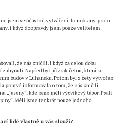
 dne jsem se účastnil vytváření domobrany, proto
any, i když doopravdy jsem pouze velitelem
vali, že nás zničili, i když za celou dobu
ří zahynuli. Napřed byl přízrak četou, která se
ením budov v Luhansku. Potom byl z čety vytvořen
ia poprvé informovala o tom, že nás zničili
nu „Jaseny“, kde jsme měli výcvikový tábor. Psali
upiny“. Měli jsme tenkrát pouze jednoho
cí lidé vlastně u vás slouží?