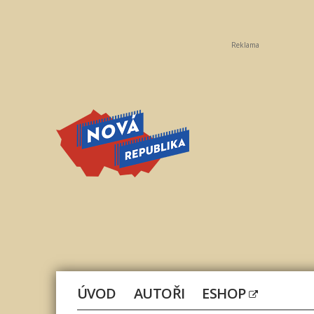
Reklama
Nová
republika
ÚVOD
AUTOŘI
ESHOP