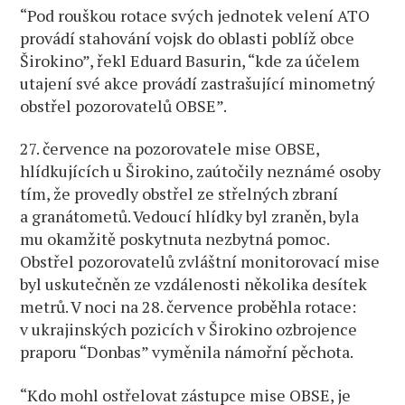
“Pod rouškou rotace svých jednotek velení ATO
provádí stahování vojsk do oblasti poblíž obce
Širokino”, řekl Eduard Basurin, “kde za účelem
utajení své akce provádí zastrašující minometný
obstřel pozorovatelů OBSE”.
27. července na pozorovatele mise OBSE,
hlídkujících u Širokino, zaútočily neznámé osoby
tím, že provedly obstřel ze střelných zbraní
a granátometů. Vedoucí hlídky byl zraněn, byla
mu okamžitě poskytnuta nezbytná pomoc.
Obstřel pozorovatelů zvláštní monitorovací mise
byl uskutečněn ze vzdálenosti několika desítek
metrů. V noci na 28. července proběhla rotace:
v ukrajinských pozicích v Širokino ozbrojence
praporu “Donbas” vyměnila námořní pěchota.
“Kdo mohl ostřelovat zástupce mise OBSE, je