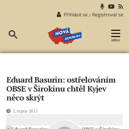
Přihlásit se
Registrovat se
/
MENU
Nová
republika
Eduard Basurin: ostřelováním
OBSE v Širokinu chtěl Kyjev
něco skrýt
Datum
2. srpna 2015
příspěvku